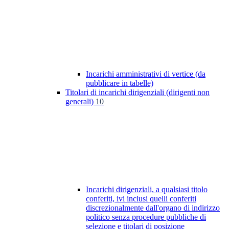
Incarichi amministrativi di vertice (da
pubblicare in tabelle)
Titolari di incarichi dirigenziali (dirigenti non
generali)
10
Incarichi dirigenziali, a qualsiasi titolo
conferiti, ivi inclusi quelli conferiti
discrezionalmente dall'organo di indirizzo
politico senza procedure pubbliche di
selezione e titolari di posizione