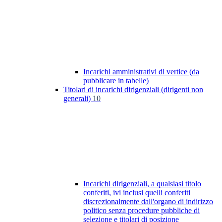
Incarichi amministrativi di vertice (da
pubblicare in tabelle)
Titolari di incarichi dirigenziali (dirigenti non
generali)
10
Incarichi dirigenziali, a qualsiasi titolo
conferiti, ivi inclusi quelli conferiti
discrezionalmente dall'organo di indirizzo
politico senza procedure pubbliche di
selezione e titolari di posizione