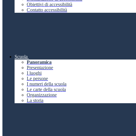
Obiettivi di accessibilità
Contatto accessibilità
Scuola
Panoramica
Presentazione
I luoghi
Le persone
I numeri della scuola
Le carte della scuola
Organizzazione
La storia