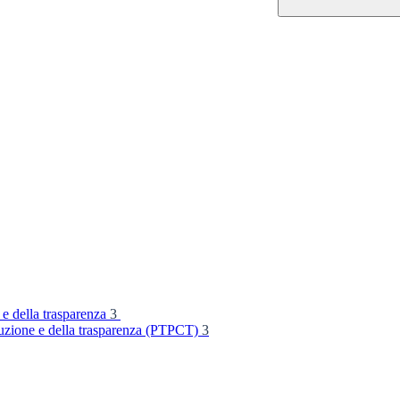
 e della trasparenza
3
rruzione e della trasparenza (PTPCT)
3