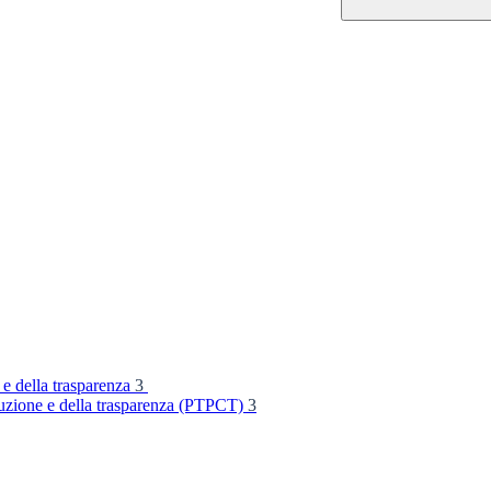
 e della trasparenza
3
rruzione e della trasparenza (PTPCT)
3