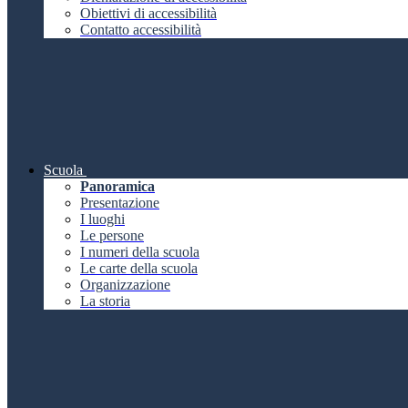
Obiettivi di accessibilità
Contatto accessibilità
Scuola
Panoramica
Presentazione
I luoghi
Le persone
I numeri della scuola
Le carte della scuola
Organizzazione
La storia