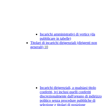
Incarichi amministrativi di vertice (da
pubblicare in tabelle)
Titolari di incarichi dirigenziali (dirigenti non
generali)
10
Incarichi dirigenziali, a qualsiasi titolo
conferiti, ivi inclusi quelli conferiti
discrezionalmente dall'organo di indirizzo
politico senza procedure pubbliche di
selezione e titolari di posizione