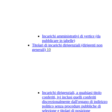
Incarichi amministrativi di vertice (da
pubblicare in tabelle)
Titolari di incarichi dirigenziali (dirigenti non
generali)
10
Incarichi dirigenziali, a qualsiasi titolo
conferiti, ivi inclusi quelli conferiti
discrezionalmente dall'organo di indirizzo
politico senza procedure pubbliche di
selezione e titolari di posizione