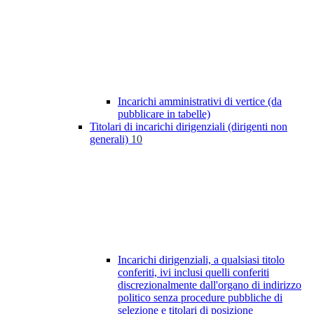
Incarichi amministrativi di vertice (da
pubblicare in tabelle)
Titolari di incarichi dirigenziali (dirigenti non
generali)
10
Incarichi dirigenziali, a qualsiasi titolo
conferiti, ivi inclusi quelli conferiti
discrezionalmente dall'organo di indirizzo
politico senza procedure pubbliche di
selezione e titolari di posizione