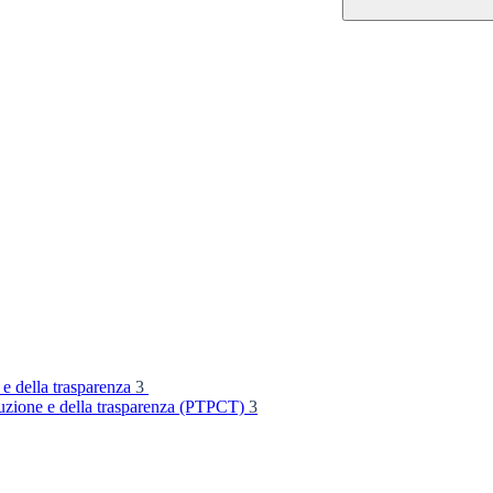
 e della trasparenza
3
rruzione e della trasparenza (PTPCT)
3