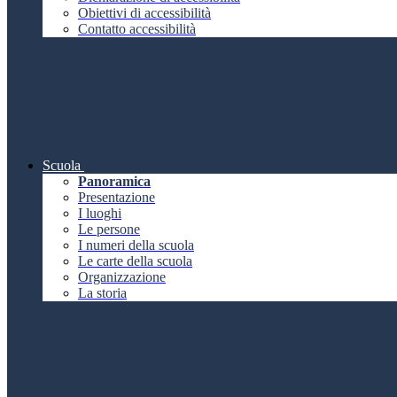
Obiettivi di accessibilità
Contatto accessibilità
Scuola
Panoramica
Presentazione
I luoghi
Le persone
I numeri della scuola
Le carte della scuola
Organizzazione
La storia