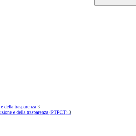
 e della trasparenza
3
rruzione e della trasparenza (PTPCT)
3