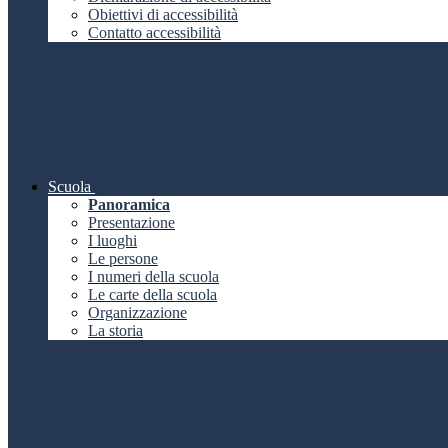
Obiettivi di accessibilità
Contatto accessibilità
Scuola
Panoramica
Presentazione
I luoghi
Le persone
I numeri della scuola
Le carte della scuola
Organizzazione
La storia