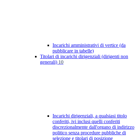
Incarichi amministrativi di vertice (da
pubblicare in tabelle)
Titolari di incarichi dirigenziali (dirigenti non
generali)
10
Incarichi dirigenziali, a qualsiasi titolo
conferiti, ivi inclusi quelli conferiti
discrezionalmente dall'organo di indirizzo
politico senza procedure pubbliche di
selezione e titolari di posizione