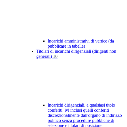
Incarichi amministrativi di vertice (da
pubblicare in tabelle)
Titolari di incarichi dirigenziali (dirigenti non
generali)
10
Incarichi dirigenziali, a qualsiasi titolo
conferiti, ivi inclusi quelli conferiti
discrezionalmente dall'organo di indirizzo
politico senza procedure pubbliche di
selezione e titolari di posizione