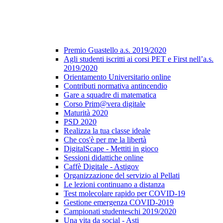
Premio Guastello a.s. 2019/2020
Agli studenti iscritti ai corsi PET e First nell’a.s.
2019/2020
Orientamento Universitario online
Contributi normativa antincendio
Gare a squadre di matematica
Corso Prim@vera digitale
Maturità 2020
PSD 2020
Realizza la tua classe ideale
Che cos'è per me la libertà
DigitalScape - Mettiti in gioco
Sessioni didattiche online
Caffè Digitale - Astigov
Organizzazione del servizio al Pellati
Le lezioni continuano a distanza
Test molecolare rapido per COVID-19
Gestione emergenza COVID-2019
Campionati studenteschi 2019/2020
Una vita da social - Asti