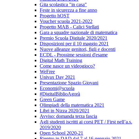
Gita scolastica "in casa"
Feste in sicurezza a fine anno
Progetto hOST
Voucher scuola 2021-2022
Progetto MAB - Calici Stellati
Gara a squadre nazionale di matematica
Premio Scuola Digitale 2020/2021
Disposizioni per il 10 maggio 2021
Nuove alleanze genitori, figli e docenti
ECDL - Prossime sessioni d'esame
Digital Math Training
Come nasce un videogioco?
WeFree
Univax Day 2021
Presentazione Spazio Giovani
Economi@scuola
#DigitalBiblioAgorà
Green Game
Olimpiadi della matematica 2021
Libri in Nizza 2020/2021
Avviso: domanda terza fascia
Agli studenti iscritti ai corsi PET / First nell’a.s.
2019/2020
Open School 2020-21
Rientro in DAD dal 7 al 16 gennaio 2021