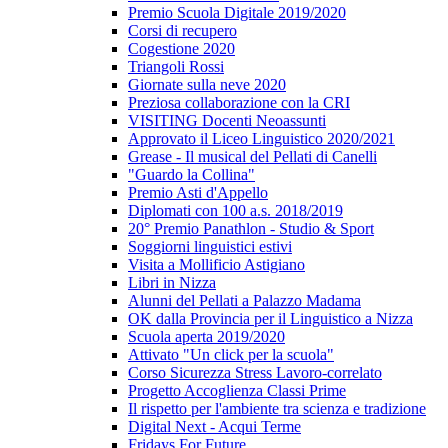
Premio Scuola Digitale 2019/2020
Corsi di recupero
Cogestione 2020
Triangoli Rossi
Giornate sulla neve 2020
Preziosa collaborazione con la CRI
VISITING Docenti Neoassunti
Approvato il Liceo Linguistico 2020/2021
Grease - Il musical del Pellati di Canelli
"Guardo la Collina"
Premio Asti d'Appello
Diplomati con 100 a.s. 2018/2019
20° Premio Panathlon - Studio & Sport
Soggiorni linguistici estivi
Visita a Mollificio Astigiano
Libri in Nizza
Alunni del Pellati a Palazzo Madama
OK dalla Provincia per il Linguistico a Nizza
Scuola aperta 2019/2020
Attivato "Un click per la scuola"
Corso Sicurezza Stress Lavoro-correlato
Progetto Accoglienza Classi Prime
Il rispetto per l'ambiente tra scienza e tradizione
Digital Next - Acqui Terme
Fridays For Future