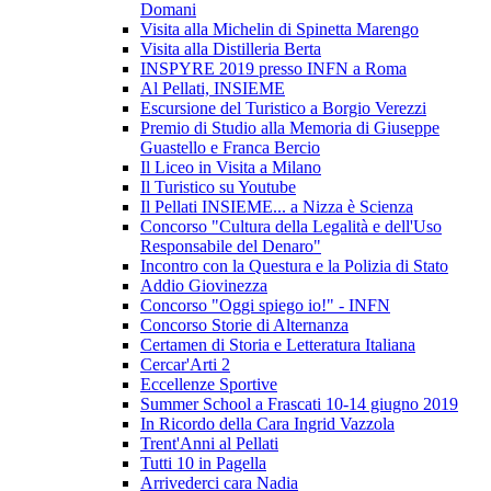
Domani
Visita alla Michelin di Spinetta Marengo
Visita alla Distilleria Berta
INSPYRE 2019 presso INFN a Roma
Al Pellati, INSIEME
Escursione del Turistico a Borgio Verezzi
Premio di Studio alla Memoria di Giuseppe
Guastello e Franca Bercio
Il Liceo in Visita a Milano
Il Turistico su Youtube
Il Pellati INSIEME... a Nizza è Scienza
Concorso "Cultura della Legalità e dell'Uso
Responsabile del Denaro"
Incontro con la Questura e la Polizia di Stato
Addio Giovinezza
Concorso "Oggi spiego io!" - INFN
Concorso Storie di Alternanza
Certamen di Storia e Letteratura Italiana
Cercar'Arti 2
Eccellenze Sportive
Summer School a Frascati 10-14 giugno 2019
In Ricordo della Cara Ingrid Vazzola
Trent'Anni al Pellati
Tutti 10 in Pagella
Arrivederci cara Nadia