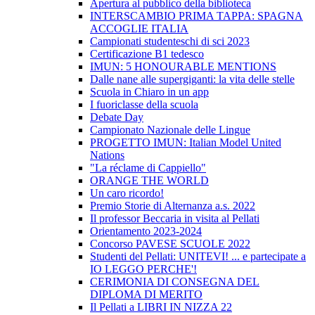
Apertura al pubblico della biblioteca
INTERSCAMBIO PRIMA TAPPA: SPAGNA
ACCOGLIE ITALIA
Campionati studenteschi di sci 2023
Certificazione B1 tedesco
IMUN: 5 HONOURABLE MENTIONS
Dalle nane alle supergiganti: la vita delle stelle
Scuola in Chiaro in un app
I fuoriclasse della scuola
Debate Day
Campionato Nazionale delle Lingue
PROGETTO IMUN: Italian Model United
Nations
"La réclame di Cappiello"
ORANGE THE WORLD
Un caro ricordo!
Premio Storie di Alternanza a.s. 2022
Il professor Beccaria in visita al Pellati
Orientamento 2023-2024
Concorso PAVESE SCUOLE 2022
Studenti del Pellati: UNITEVI! ... e partecipate a
IO LEGGO PERCHE'!
CERIMONIA DI CONSEGNA DEL
DIPLOMA DI MERITO
Il Pellati a LIBRI IN NIZZA 22