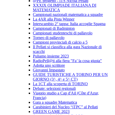
@PE progetto - ITS Nicola Pellati
XXXIX OLIMPIADE ITALIANA DI
MATEMATICA
Campionati nazionali matematica a squadre
La 4AR alla Pista Winner
Interscambio 2° tappa: Italia accoglie Spagna
Campionati di Badminton
Campionati studenteschi di pallavolo
Torneo di pallavolo
Campioni provinciali di calcio a 5
Il Pellati si classifica alla gara Nazionale di
scacchi
Puliamo insieme 2023
RadioPell@ti alla fiera "Fa’ la cosa giusta"
Adotta uno scrittore
Giovanni Impastato
GUIDE TURISTICHE A TORINO PER UN
GIORNO (3^, 4^ e 5^ CT)
La 1CT alla scoperta di TORINO
Debate: selezioni regionali
Viaggio studio a Cap d'Ail (Côte d'Azur,
Francia)
Gara a squadre Matematica
Carabinieri del Nucleo “iTPC” al Pellati
GREEN GAME 2023