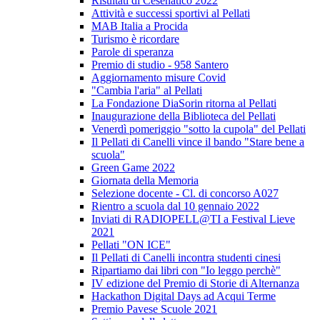
Risultati di Cesenatico 2022
Attività e successi sportivi al Pellati
MAB Italia a Procida
Turismo è ricordare
Parole di speranza
Premio di studio - 958 Santero
Aggiornamento misure Covid
"Cambia l'aria" al Pellati
La Fondazione DiaSorin ritorna al Pellati
Inaugurazione della Biblioteca del Pellati
Venerdì pomeriggio "sotto la cupola" del Pellati
Il Pellati di Canelli vince il bando "Stare bene a
scuola"
Green Game 2022
Giornata della Memoria
Selezione docente - Cl. di concorso A027
Rientro a scuola dal 10 gennaio 2022
Inviati di RADIOPELL@TI a Festival Lieve
2021
Pellati "ON ICE"
Il Pellati di Canelli incontra studenti cinesi
Ripartiamo dai libri con "Io leggo perchè"
IV edizione del Premio di Storie di Alternanza
Hackathon Digital Days ad Acqui Terme
Premio Pavese Scuole 2021