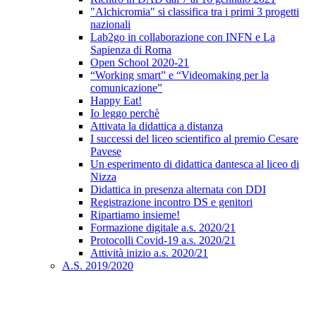
"Alchicromia" si classifica tra i primi 3 progetti
nazionali
Lab2go in collaborazione con INFN e La
Sapienza di Roma
Open School 2020-21
“Working smart” e “Videomaking per la
comunicazione”
Happy Eat!
Io leggo perchè
Attivata la didattica a distanza
I successi del liceo scientifico al premio Cesare
Pavese
Un esperimento di didattica dantesca al liceo di
Nizza
Didattica in presenza alternata con DDI
Registrazione incontro DS e genitori
Ripartiamo insieme!
Formazione digitale a.s. 2020/21
Protocolli Covid-19 a.s. 2020/21
Attività inizio a.s. 2020/21
A.S. 2019/2020