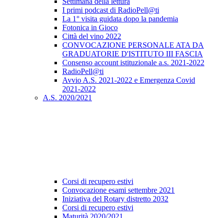
Settimana della lettura
I primi podcast di RadioPell@ti
La 1° visita guidata dopo la pandemia
Fotonica in Gioco
Città del vino 2022
CONVOCAZIONE PERSONALE ATA DA
GRADUATORIE D'ISTITUTO III FASCIA
Consenso account istituzionale a.s. 2021-2022
RadioPell@ti
Avvio A.S. 2021-2022 e Emergenza Covid
2021-2022
A.S. 2020/2021
Corsi di recupero estivi
Convocazione esami settembre 2021
Iniziativa del Rotary distretto 2032
Corsi di recupero estivi
Maturità 2020/2021