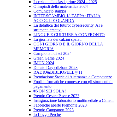
Iscrizioni alle classi prime 2024 - 2025
Olimpiadi della matematica 2024
Comunicato stampa
INTERSCAMBIO 1^ TAPPA: ITALIA
ACCOGLIE OLANDA
La didattica del futuro: cybersecurity, AI e
strumenti creativi
LINGUE E CULTURE A CONFRONTO
La giornata dei calzini spaiati
OGNI GIORNO È IL GIORNO DELLA
MEMORIA
Campionati di sci 2024
Green Game 2024
IMUN 2024
Debate Day edizione 2023
RADIO&BIBLIOPELL@TI
Premiazione Storie di Alternanza e Competenze
Frodi informatiche connesse con gli strumenti di
pagamento
#NON SEI SOLA!
Premio Cesare Pavese 2023
Inaugurazione laboratorio multimediale a Canelli
Fabbriche aperte Piemonte 2023
Premio Campanon 2023
Io Leggo Perchè