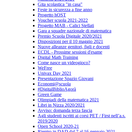
Gita scolastica "in casa"
Feste in sicurezza a fine anno
Progetto hOST
Voucher scuola 2021-2022
Progetto MAB - Calici Stellati
Gara a squadre nazionale di matematica
Premio Scuola Digitale 2020/2021
Disposizioni per il 10 maggio 2021
Nuove alleanze genitori, figli e docenti
ECDL - Prossime sessioni d'esame
Digital Math Training
Come nasce un videogioco?
WeFree
Univax Day 2021
Presentazione Spazio Giovani
Economi@scuola
#DigitalBiblioAgorà
Green Game
Olimpiadi della matematica 2021
Libri in Nizza 2020/2021
Avviso: domanda terza fascia
Agli studenti iscritti ai corsi PET / First nell’a.s.
2019/2020
Open School 2020-21
Rientro in DAD dal 7 al 16 gennaio 2021