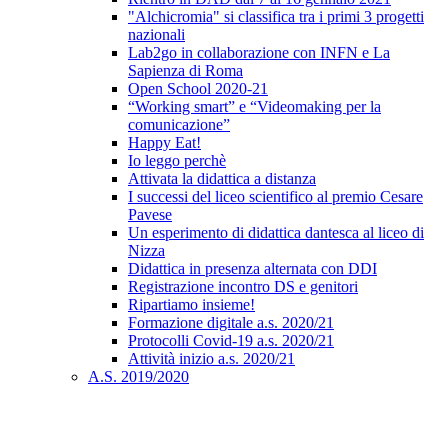
"Alchicromia" si classifica tra i primi 3 progetti
nazionali
Lab2go in collaborazione con INFN e La
Sapienza di Roma
Open School 2020-21
“Working smart” e “Videomaking per la
comunicazione”
Happy Eat!
Io leggo perchè
Attivata la didattica a distanza
I successi del liceo scientifico al premio Cesare
Pavese
Un esperimento di didattica dantesca al liceo di
Nizza
Didattica in presenza alternata con DDI
Registrazione incontro DS e genitori
Ripartiamo insieme!
Formazione digitale a.s. 2020/21
Protocolli Covid-19 a.s. 2020/21
Attività inizio a.s. 2020/21
A.S. 2019/2020