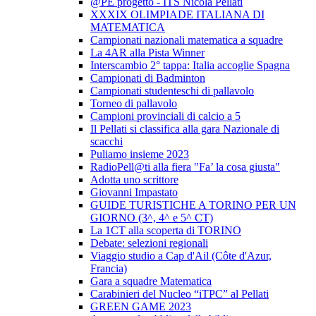
@PE progetto - ITS Nicola Pellati
XXXIX OLIMPIADE ITALIANA DI
MATEMATICA
Campionati nazionali matematica a squadre
La 4AR alla Pista Winner
Interscambio 2° tappa: Italia accoglie Spagna
Campionati di Badminton
Campionati studenteschi di pallavolo
Torneo di pallavolo
Campioni provinciali di calcio a 5
Il Pellati si classifica alla gara Nazionale di
scacchi
Puliamo insieme 2023
RadioPell@ti alla fiera "Fa’ la cosa giusta"
Adotta uno scrittore
Giovanni Impastato
GUIDE TURISTICHE A TORINO PER UN
GIORNO (3^, 4^ e 5^ CT)
La 1CT alla scoperta di TORINO
Debate: selezioni regionali
Viaggio studio a Cap d'Ail (Côte d'Azur,
Francia)
Gara a squadre Matematica
Carabinieri del Nucleo “iTPC” al Pellati
GREEN GAME 2023