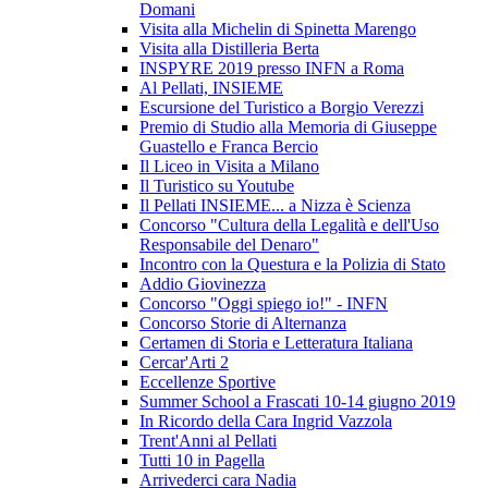
Domani
Visita alla Michelin di Spinetta Marengo
Visita alla Distilleria Berta
INSPYRE 2019 presso INFN a Roma
Al Pellati, INSIEME
Escursione del Turistico a Borgio Verezzi
Premio di Studio alla Memoria di Giuseppe
Guastello e Franca Bercio
Il Liceo in Visita a Milano
Il Turistico su Youtube
Il Pellati INSIEME... a Nizza è Scienza
Concorso "Cultura della Legalità e dell'Uso
Responsabile del Denaro"
Incontro con la Questura e la Polizia di Stato
Addio Giovinezza
Concorso "Oggi spiego io!" - INFN
Concorso Storie di Alternanza
Certamen di Storia e Letteratura Italiana
Cercar'Arti 2
Eccellenze Sportive
Summer School a Frascati 10-14 giugno 2019
In Ricordo della Cara Ingrid Vazzola
Trent'Anni al Pellati
Tutti 10 in Pagella
Arrivederci cara Nadia