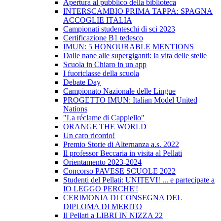
Apertura al pubblico della biblioteca
INTERSCAMBIO PRIMA TAPPA: SPAGNA
ACCOGLIE ITALIA
Campionati studenteschi di sci 2023
Certificazione B1 tedesco
IMUN: 5 HONOURABLE MENTIONS
Dalle nane alle supergiganti: la vita delle stelle
Scuola in Chiaro in un app
I fuoriclasse della scuola
Debate Day
Campionato Nazionale delle Lingue
PROGETTO IMUN: Italian Model United
Nations
"La réclame di Cappiello"
ORANGE THE WORLD
Un caro ricordo!
Premio Storie di Alternanza a.s. 2022
Il professor Beccaria in visita al Pellati
Orientamento 2023-2024
Concorso PAVESE SCUOLE 2022
Studenti del Pellati: UNITEVI! ... e partecipate a
IO LEGGO PERCHE'!
CERIMONIA DI CONSEGNA DEL
DIPLOMA DI MERITO
Il Pellati a LIBRI IN NIZZA 22