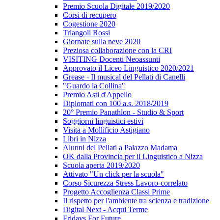
Premio Scuola Digitale 2019/2020
Corsi di recupero
Cogestione 2020
Triangoli Rossi
Giornate sulla neve 2020
Preziosa collaborazione con la CRI
VISITING Docenti Neoassunti
Approvato il Liceo Linguistico 2020/2021
Grease - Il musical del Pellati di Canelli
"Guardo la Collina"
Premio Asti d'Appello
Diplomati con 100 a.s. 2018/2019
20° Premio Panathlon - Studio & Sport
Soggiorni linguistici estivi
Visita a Mollificio Astigiano
Libri in Nizza
Alunni del Pellati a Palazzo Madama
OK dalla Provincia per il Linguistico a Nizza
Scuola aperta 2019/2020
Attivato "Un click per la scuola"
Corso Sicurezza Stress Lavoro-correlato
Progetto Accoglienza Classi Prime
Il rispetto per l'ambiente tra scienza e tradizione
Digital Next - Acqui Terme
Fridays For Future