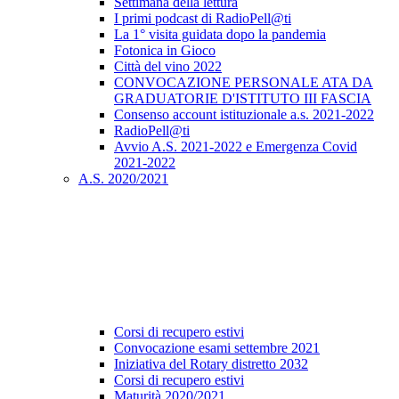
Settimana della lettura
I primi podcast di RadioPell@ti
La 1° visita guidata dopo la pandemia
Fotonica in Gioco
Città del vino 2022
CONVOCAZIONE PERSONALE ATA DA
GRADUATORIE D'ISTITUTO III FASCIA
Consenso account istituzionale a.s. 2021-2022
RadioPell@ti
Avvio A.S. 2021-2022 e Emergenza Covid
2021-2022
A.S. 2020/2021
Corsi di recupero estivi
Convocazione esami settembre 2021
Iniziativa del Rotary distretto 2032
Corsi di recupero estivi
Maturità 2020/2021