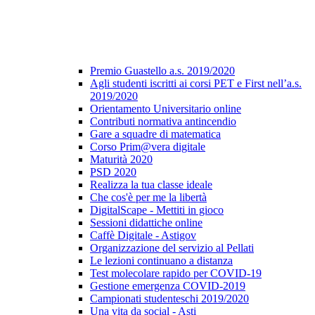
Premio Guastello a.s. 2019/2020
Agli studenti iscritti ai corsi PET e First nell’a.s.
2019/2020
Orientamento Universitario online
Contributi normativa antincendio
Gare a squadre di matematica
Corso Prim@vera digitale
Maturità 2020
PSD 2020
Realizza la tua classe ideale
Che cos'è per me la libertà
DigitalScape - Mettiti in gioco
Sessioni didattiche online
Caffè Digitale - Astigov
Organizzazione del servizio al Pellati
Le lezioni continuano a distanza
Test molecolare rapido per COVID-19
Gestione emergenza COVID-2019
Campionati studenteschi 2019/2020
Una vita da social - Asti