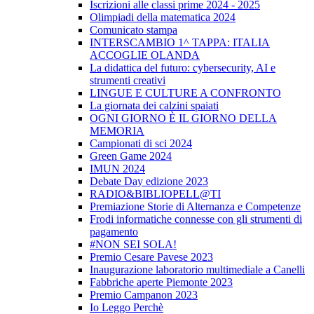
Iscrizioni alle classi prime 2024 - 2025
Olimpiadi della matematica 2024
Comunicato stampa
INTERSCAMBIO 1^ TAPPA: ITALIA
ACCOGLIE OLANDA
La didattica del futuro: cybersecurity, AI e
strumenti creativi
LINGUE E CULTURE A CONFRONTO
La giornata dei calzini spaiati
OGNI GIORNO È IL GIORNO DELLA
MEMORIA
Campionati di sci 2024
Green Game 2024
IMUN 2024
Debate Day edizione 2023
RADIO&BIBLIOPELL@TI
Premiazione Storie di Alternanza e Competenze
Frodi informatiche connesse con gli strumenti di
pagamento
#NON SEI SOLA!
Premio Cesare Pavese 2023
Inaugurazione laboratorio multimediale a Canelli
Fabbriche aperte Piemonte 2023
Premio Campanon 2023
Io Leggo Perchè