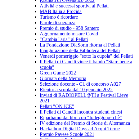
Risultati di Cesenatico 2022
Attività e successi sportivi al Pellati
MAB Italia a Procida
Turismo è ricordare
Parole di speranza
Premio di studio - 958 Santero
Aggiornamento misure Covid
"Cambia l'aria" al Pellati
La Fondazione DiaSorin ritorna al Pellati
Inaugurazione della Biblioteca del Pellati
Venerdì pomeriggio "sotto la cupola" del Pellati
Il Pellati di Canelli vince il bando "Stare bene a
scuola"
Green Game 2022
Giornata della Memoria
Selezione docente - Cl. di concorso A027
Rientro a scuola dal 10 gennaio 2022
Inviati di RADIOPELL@TI a Festival Lieve
2021
Pellati "ON ICE"
Il Pellati di Canelli incontra studenti cinesi
Ripartiamo dai libri con "Io leggo perchè"
IV edizione del Premio di Storie di Alternanza
Hackathon Digital Days ad Acqui Terme
Premio Pavese Scuole 2021