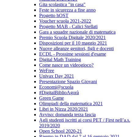
Gita scolastica "in casa"
Feste in sicurezza a fine anno
Progetto hOST
Voucher scuola 2021-2022
Progetto MAB - Calici Stellati
Gara a squadre nazionale di matematica
Premio Scuola Digitale 2020/2021
Disposizioni per il 10 maggio 2021
Nuove alleanze genitori, figli e docenti
ECDL - Prossime sessioni d'esame
Digital Math Training
Come nasce un videogioco?
WeFree
Univax Day 2021
Presentazione Spazio Giovani
Economi@scuola
#DigitalBiblioAgorà
Green Game
Olimpiadi della matematica 2021
Libri in Nizza 2020/2021
Avviso: domanda terza fascia
Agli studenti iscritti ai corsi PET / First nell’a.s.
2019/2020
Open School 2020-21
Rientro in DAD dal 7 al 16 gennaio 2021