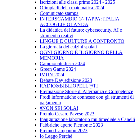
Iscrizioni alle classi prime 2024 - 2025
Olimpiadi della matematica 2024
Comunicato stampa
INTERSCAMBIO 1^ TAPPA: ITALIA
ACCOGLIE OLANDA
La didattica del futuro: cybersecurity, AI e
strumenti creativi
LINGUE E CULTURE A CONFRONTO
La giornata dei calzini spaiati
OGNI GIORNO È IL GIORNO DELLA
MEMORIA
Campionati di sci 2024
Green Game 2024
IMUN 2024
Debate Day edizione 2023
RADIO&BIBLIOPELL@TI
Premiazione Storie di Alternanza e Competenze
Frodi informatiche connesse con gli strumenti di
pagamento
#NON SEI SOLA!
Premio Cesare Pavese 2023
Inaugurazione laboratorio multimediale a Canelli
Fabbriche aperte Piemonte 2023
Premio Campanon 2023
Io Leggo Perchè