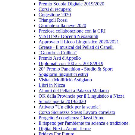
Premio Scuola Digitale 2019/2020
Corsi di recupero
Cogestione 2020
Triangoli Rossi
Giornate sulla neve 2020
Preziosa collaborazione con la CRI
VISITING Docenti Neoassunti
Approvato il Liceo Linguistico 2020/2021
Grease - Il musical del Pellati di Canelli
"Guardo la Collina"
Premio Asti d'Appello
Diplomati con 100 a.s. 2018/2019
20° Premio Panathlon - Studio & Sport
Soggiorni linguistici estivi
Visita a Mollificio Astigiano
Libri in Nizza
Alunni del Pellati a Palazzo Madama
OK dalla Provincia per il Linguistico a Nizza
Scuola aperta 2019/2020
Attivato "Un click per la scuola"
Corso Sicurezza Stress Lavoro-correlato
Progetto Accoglienza Classi Prime
Il rispetto per l'ambiente tra scienza e tradizione
Digital Next - Acqui Terme
Fridays For Future