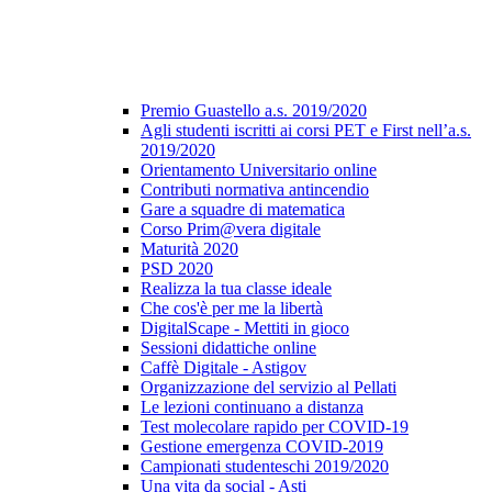
Premio Guastello a.s. 2019/2020
Agli studenti iscritti ai corsi PET e First nell’a.s.
2019/2020
Orientamento Universitario online
Contributi normativa antincendio
Gare a squadre di matematica
Corso Prim@vera digitale
Maturità 2020
PSD 2020
Realizza la tua classe ideale
Che cos'è per me la libertà
DigitalScape - Mettiti in gioco
Sessioni didattiche online
Caffè Digitale - Astigov
Organizzazione del servizio al Pellati
Le lezioni continuano a distanza
Test molecolare rapido per COVID-19
Gestione emergenza COVID-2019
Campionati studenteschi 2019/2020
Una vita da social - Asti