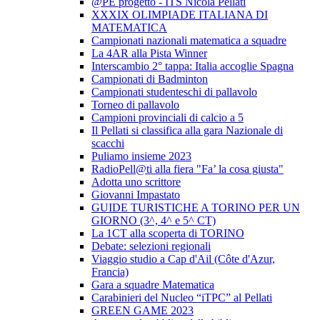
@PE progetto - ITS Nicola Pellati
XXXIX OLIMPIADE ITALIANA DI
MATEMATICA
Campionati nazionali matematica a squadre
La 4AR alla Pista Winner
Interscambio 2° tappa: Italia accoglie Spagna
Campionati di Badminton
Campionati studenteschi di pallavolo
Torneo di pallavolo
Campioni provinciali di calcio a 5
Il Pellati si classifica alla gara Nazionale di
scacchi
Puliamo insieme 2023
RadioPell@ti alla fiera "Fa’ la cosa giusta"
Adotta uno scrittore
Giovanni Impastato
GUIDE TURISTICHE A TORINO PER UN
GIORNO (3^, 4^ e 5^ CT)
La 1CT alla scoperta di TORINO
Debate: selezioni regionali
Viaggio studio a Cap d'Ail (Côte d'Azur,
Francia)
Gara a squadre Matematica
Carabinieri del Nucleo “iTPC” al Pellati
GREEN GAME 2023