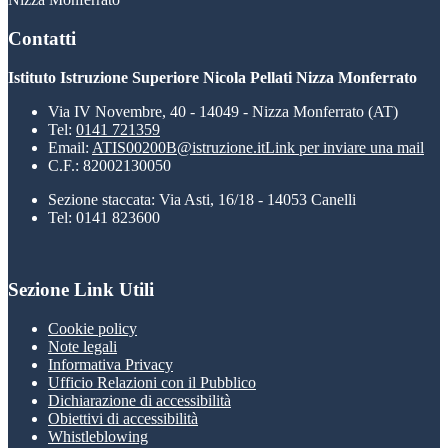
Contatti
Istituto Istruzione Superiore Nicola Pellati Nizza Monferrato
Via IV Novembre, 40 - 14049 - Nizza Monferrato (AT)
Tel:
0141 721359
Email:
ATIS00200B@istruzione.it
Link per inviare una mail
C.F.: 82002130050
Sezione staccata: Via Asti, 16/18 - 14053 Canelli
Tel: 0141 823600
Sezione Link Utili
Cookie policy
Note legali
Informativa Privacy
Ufficio Relazioni con il Pubblico
Dichiarazione di accessibilità
Obiettivi di accessibilità
Whistleblowing