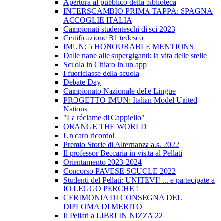
Apertura al pubblico della biblioteca
INTERSCAMBIO PRIMA TAPPA: SPAGNA
ACCOGLIE ITALIA
Campionati studenteschi di sci 2023
Certificazione B1 tedesco
IMUN: 5 HONOURABLE MENTIONS
Dalle nane alle supergiganti: la vita delle stelle
Scuola in Chiaro in un app
I fuoriclasse della scuola
Debate Day
Campionato Nazionale delle Lingue
PROGETTO IMUN: Italian Model United
Nations
"La réclame di Cappiello"
ORANGE THE WORLD
Un caro ricordo!
Premio Storie di Alternanza a.s. 2022
Il professor Beccaria in visita al Pellati
Orientamento 2023-2024
Concorso PAVESE SCUOLE 2022
Studenti del Pellati: UNITEVI! ... e partecipate a
IO LEGGO PERCHE'!
CERIMONIA DI CONSEGNA DEL
DIPLOMA DI MERITO
Il Pellati a LIBRI IN NIZZA 22