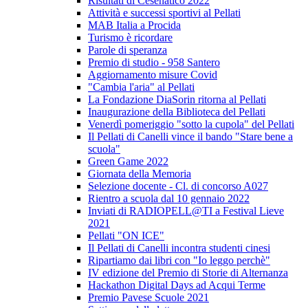
Risultati di Cesenatico 2022
Attività e successi sportivi al Pellati
MAB Italia a Procida
Turismo è ricordare
Parole di speranza
Premio di studio - 958 Santero
Aggiornamento misure Covid
"Cambia l'aria" al Pellati
La Fondazione DiaSorin ritorna al Pellati
Inaugurazione della Biblioteca del Pellati
Venerdì pomeriggio "sotto la cupola" del Pellati
Il Pellati di Canelli vince il bando "Stare bene a
scuola"
Green Game 2022
Giornata della Memoria
Selezione docente - Cl. di concorso A027
Rientro a scuola dal 10 gennaio 2022
Inviati di RADIOPELL@TI a Festival Lieve
2021
Pellati "ON ICE"
Il Pellati di Canelli incontra studenti cinesi
Ripartiamo dai libri con "Io leggo perchè"
IV edizione del Premio di Storie di Alternanza
Hackathon Digital Days ad Acqui Terme
Premio Pavese Scuole 2021