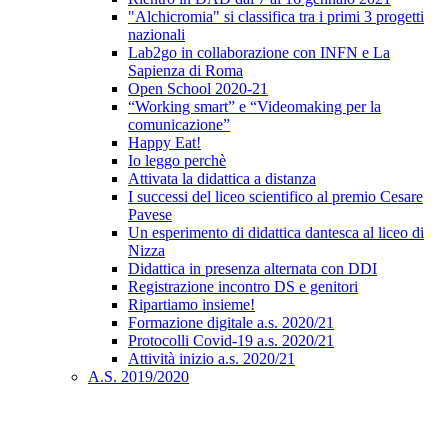
"Alchicromia" si classifica tra i primi 3 progetti
nazionali
Lab2go in collaborazione con INFN e La
Sapienza di Roma
Open School 2020-21
“Working smart” e “Videomaking per la
comunicazione”
Happy Eat!
Io leggo perchè
Attivata la didattica a distanza
I successi del liceo scientifico al premio Cesare
Pavese
Un esperimento di didattica dantesca al liceo di
Nizza
Didattica in presenza alternata con DDI
Registrazione incontro DS e genitori
Ripartiamo insieme!
Formazione digitale a.s. 2020/21
Protocolli Covid-19 a.s. 2020/21
Attività inizio a.s. 2020/21
A.S. 2019/2020