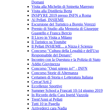
Domani
Visita alla Michelin di Spinetta Marengo
Visita alla Distilleria Berta
INSPYRE 2019 presso INFN a Roma
Al Pellati, INSIEME
Escursione del Turistico a Borgio Verezzi
Premio di Studio alla Memoria di Giuseppe
Guastello e Franca Bercio
Il Liceo in Visita a Milano
Il Turistico su Youtube
Il Pellati INSIEME... a Nizza è Scienza
Concorso "Cultura della Legalità e dell'Uso
Responsabile del Denaro"
Incontro con la Questura e la Polizia di Stato
Addio Giovinezza
Concorso "Oggi spiego io!" - INFN
Concorso Storie di Alternanza
Certamen di Storia e Letteratura Italiana
Cercar'Arti 2
Eccellenze Sportive
Summer School a Frascati 10-14 giugno 2019
In Ricordo della Cara Ingrid Vazzola
Trent'Anni al Pellati
Tutti 10 in Pagella
Arrivederci cara Nadia