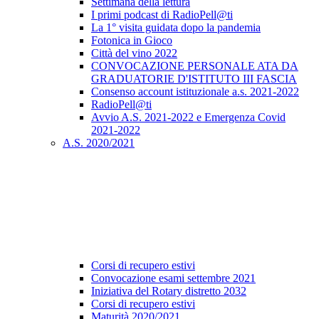
Settimana della lettura
I primi podcast di RadioPell@ti
La 1° visita guidata dopo la pandemia
Fotonica in Gioco
Città del vino 2022
CONVOCAZIONE PERSONALE ATA DA
GRADUATORIE D'ISTITUTO III FASCIA
Consenso account istituzionale a.s. 2021-2022
RadioPell@ti
Avvio A.S. 2021-2022 e Emergenza Covid
2021-2022
A.S. 2020/2021
Corsi di recupero estivi
Convocazione esami settembre 2021
Iniziativa del Rotary distretto 2032
Corsi di recupero estivi
Maturità 2020/2021