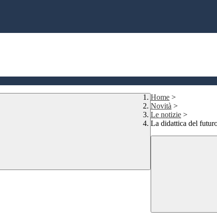
Home
>
Novità
>
Le notizie
>
La didattica del futur