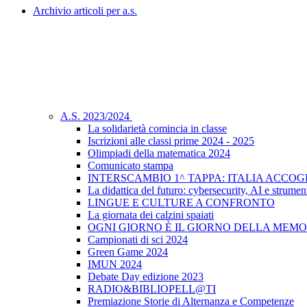
Archivio articoli per a.s.
A.S. 2023/2024
La solidarietà comincia in classe
Iscrizioni alle classi prime 2024 - 2025
Olimpiadi della matematica 2024
Comunicato stampa
INTERSCAMBIO 1^ TAPPA: ITALIA ACCO
La didattica del futuro: cybersecurity, AI e strument
LINGUE E CULTURE A CONFRONTO
La giornata dei calzini spaiati
OGNI GIORNO È IL GIORNO DELLA MEMO
Campionati di sci 2024
Green Game 2024
IMUN 2024
Debate Day edizione 2023
RADIO&BIBLIOPELL@TI
Premiazione Storie di Alternanza e Competenze