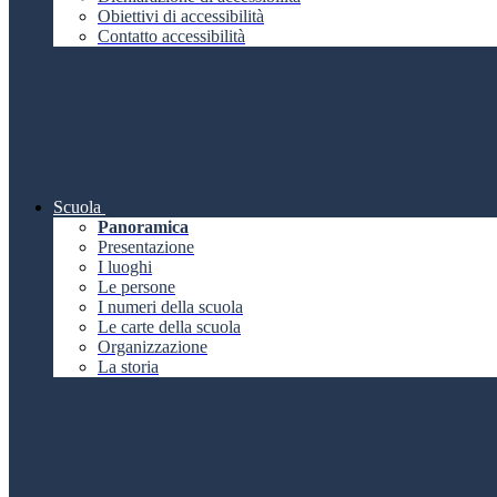
Obiettivi di accessibilità
Contatto accessibilità
Scuola
Panoramica
Presentazione
I luoghi
Le persone
I numeri della scuola
Le carte della scuola
Organizzazione
La storia