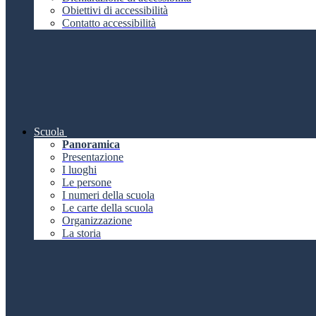
Obiettivi di accessibilità
Contatto accessibilità
Scuola
Panoramica
Presentazione
I luoghi
Le persone
I numeri della scuola
Le carte della scuola
Organizzazione
La storia