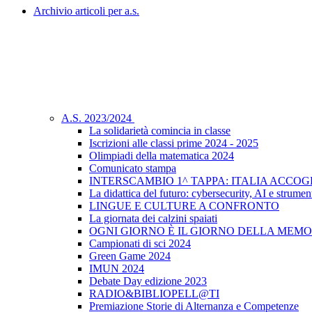
Archivio articoli per a.s.
A.S. 2023/2024
La solidarietà comincia in classe
Iscrizioni alle classi prime 2024 - 2025
Olimpiadi della matematica 2024
Comunicato stampa
INTERSCAMBIO 1^ TAPPA: ITALIA ACCO
La didattica del futuro: cybersecurity, AI e strument
LINGUE E CULTURE A CONFRONTO
La giornata dei calzini spaiati
OGNI GIORNO È IL GIORNO DELLA MEMO
Campionati di sci 2024
Green Game 2024
IMUN 2024
Debate Day edizione 2023
RADIO&BIBLIOPELL@TI
Premiazione Storie di Alternanza e Competenze