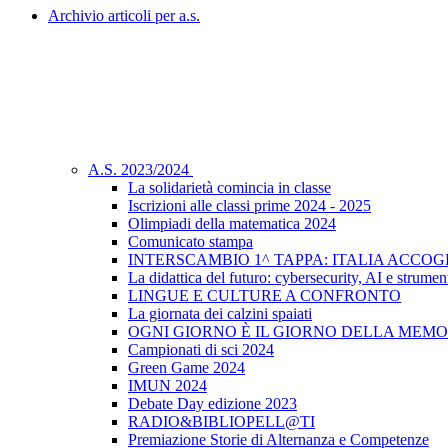
Archivio articoli per a.s.
A.S. 2023/2024
La solidarietà comincia in classe
Iscrizioni alle classi prime 2024 - 2025
Olimpiadi della matematica 2024
Comunicato stampa
INTERSCAMBIO 1^ TAPPA: ITALIA ACCO
La didattica del futuro: cybersecurity, AI e strument
LINGUE E CULTURE A CONFRONTO
La giornata dei calzini spaiati
OGNI GIORNO È IL GIORNO DELLA MEMO
Campionati di sci 2024
Green Game 2024
IMUN 2024
Debate Day edizione 2023
RADIO&BIBLIOPELL@TI
Premiazione Storie di Alternanza e Competenze