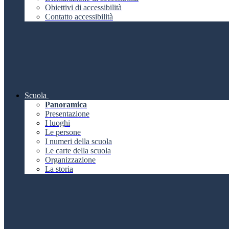
Obiettivi di accessibilità
Contatto accessibilità
Scuola
Panoramica
Presentazione
I luoghi
Le persone
I numeri della scuola
Le carte della scuola
Organizzazione
La storia