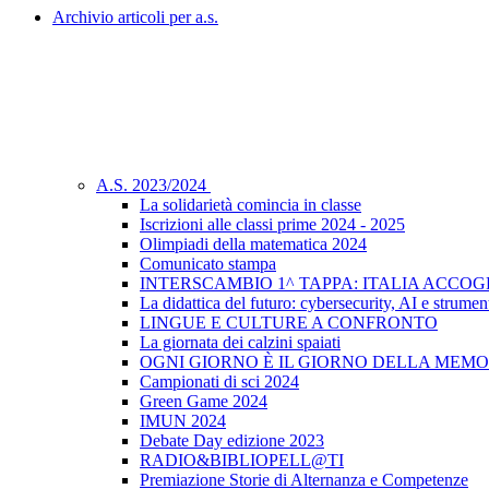
Archivio articoli per a.s.
A.S. 2023/2024
La solidarietà comincia in classe
Iscrizioni alle classi prime 2024 - 2025
Olimpiadi della matematica 2024
Comunicato stampa
INTERSCAMBIO 1^ TAPPA: ITALIA ACCO
La didattica del futuro: cybersecurity, AI e strument
LINGUE E CULTURE A CONFRONTO
La giornata dei calzini spaiati
OGNI GIORNO È IL GIORNO DELLA MEMO
Campionati di sci 2024
Green Game 2024
IMUN 2024
Debate Day edizione 2023
RADIO&BIBLIOPELL@TI
Premiazione Storie di Alternanza e Competenze