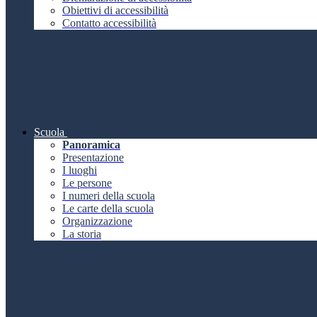
Obiettivi di accessibilità
Contatto accessibilità
Scuola
Panoramica
Presentazione
I luoghi
Le persone
I numeri della scuola
Le carte della scuola
Organizzazione
La storia