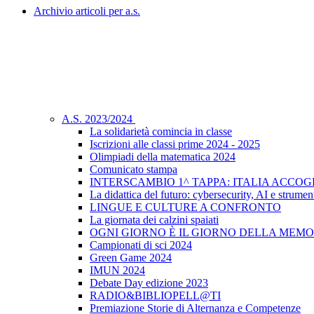
Archivio articoli per a.s.
A.S. 2023/2024
La solidarietà comincia in classe
Iscrizioni alle classi prime 2024 - 2025
Olimpiadi della matematica 2024
Comunicato stampa
INTERSCAMBIO 1^ TAPPA: ITALIA ACCO
La didattica del futuro: cybersecurity, AI e strument
LINGUE E CULTURE A CONFRONTO
La giornata dei calzini spaiati
OGNI GIORNO È IL GIORNO DELLA MEMO
Campionati di sci 2024
Green Game 2024
IMUN 2024
Debate Day edizione 2023
RADIO&BIBLIOPELL@TI
Premiazione Storie di Alternanza e Competenze