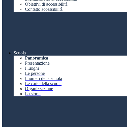
Obiettivi di accessibilità
Contatto accessibilità
Scuola
Panoramica
Presentazione
I luoghi
Le persone
I numeri della scuola
Le carte della scuola
Organizzazione
La storia