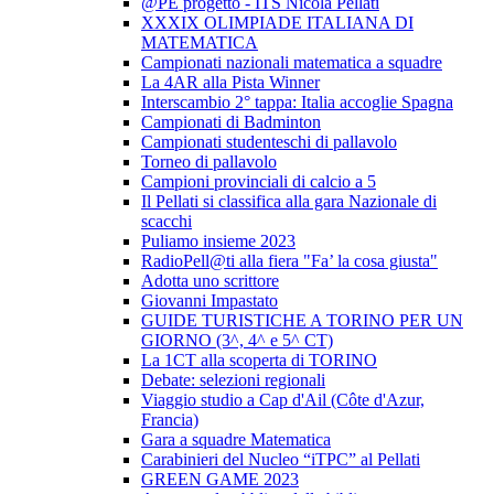
@PE progetto - ITS Nicola Pellati
XXXIX OLIMPIADE ITALIANA DI
MATEMATICA
Campionati nazionali matematica a squadre
La 4AR alla Pista Winner
Interscambio 2° tappa: Italia accoglie Spagna
Campionati di Badminton
Campionati studenteschi di pallavolo
Torneo di pallavolo
Campioni provinciali di calcio a 5
Il Pellati si classifica alla gara Nazionale di
scacchi
Puliamo insieme 2023
RadioPell@ti alla fiera "Fa’ la cosa giusta"
Adotta uno scrittore
Giovanni Impastato
GUIDE TURISTICHE A TORINO PER UN
GIORNO (3^, 4^ e 5^ CT)
La 1CT alla scoperta di TORINO
Debate: selezioni regionali
Viaggio studio a Cap d'Ail (Côte d'Azur,
Francia)
Gara a squadre Matematica
Carabinieri del Nucleo “iTPC” al Pellati
GREEN GAME 2023