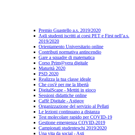
Premio Guastello a.s. 2019/2020
Agli studenti iscritti ai corsi PET e First nell’a.s.
2019/2020
Orientamento Universitario online
Contributi normativa antincendio
Gare a squadre di matematica
Corso Prim@vera digitale
Maturità 2020
PSD 2020
Realizza la tua classe ideale
Che cos'è per me la libertà
DigitalScape - Mettiti in gioco
Sessioni didattiche online
Caffè Digitale - Astigov
Organizzazione del servizio al Pellati
Le lezioni continuano a distanza
Test molecolare rapido per COVID-19
Gestione emergenza COVID-2019
Campionati studenteschi 2019/2020
Una vita da social - Asti