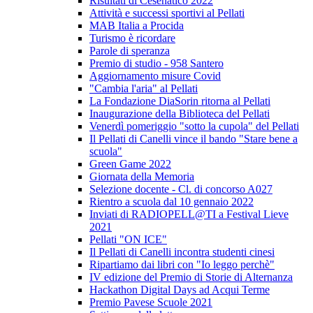
Risultati di Cesenatico 2022
Attività e successi sportivi al Pellati
MAB Italia a Procida
Turismo è ricordare
Parole di speranza
Premio di studio - 958 Santero
Aggiornamento misure Covid
"Cambia l'aria" al Pellati
La Fondazione DiaSorin ritorna al Pellati
Inaugurazione della Biblioteca del Pellati
Venerdì pomeriggio "sotto la cupola" del Pellati
Il Pellati di Canelli vince il bando "Stare bene a
scuola"
Green Game 2022
Giornata della Memoria
Selezione docente - Cl. di concorso A027
Rientro a scuola dal 10 gennaio 2022
Inviati di RADIOPELL@TI a Festival Lieve
2021
Pellati "ON ICE"
Il Pellati di Canelli incontra studenti cinesi
Ripartiamo dai libri con "Io leggo perchè"
IV edizione del Premio di Storie di Alternanza
Hackathon Digital Days ad Acqui Terme
Premio Pavese Scuole 2021