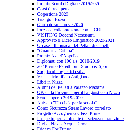
Premio Scuola Digitale 2019/2020
Corsi di recupero
Cogestione 2020
Triangoli Rossi
Giornate sulla neve 2020
Preziosa collaborazione con la CRI
VISITING Docenti Neoassunti
Approvato il Liceo Linguistico 2020/2021
Grease - Il musical del Pellati di Canelli
"Guardo la Collina"
Premio Asti d'Appello
Diplomati con 100 a.s. 2018/2019
20° Premio Panathlon - Studio & Sport
Soggiorni linguistici estivi
Visita a Mollificio Astigiano
Libri in Nizza
Alunni del Pellati a Palazzo Madama
OK dalla Provincia per il Linguistico a Nizza
Scuola aperta 2019/2020
Attivato "Un click per la scuola"
Corso Sicurezza Stress Lavoro-correlato
Progetto Accoglienza Classi Prime
Il rispetto per l'ambiente tra scienza e tradizione
Digital Next - Acqui Terme
Fridays For Future