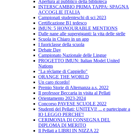
Apertura al pubblico della biblioteca
INTERSCAMBIO PRIMA TAPPA: SPAGNA
ACCOGLIE ITALIA
Campionati studenteschi di sci 2023
Certificazione B1 tedesco
IMUN: 5 HONOURABLE MENTIONS
Dalle nane alle supergiganti: la vita delle stelle
Scuola in Chiaro in un app
I fuoriclasse della scuola
Debate Day
Campionato Nazionale delle Lingue
PROGETTO IMUN: Italian Model United
Nations
"La réclame di Cappiello"
ORANGE THE WORLD
Un caro ricordo!
Premio Storie di Alternanza a.s. 2022
Il professor Beccaria in visita al Pellati
Orientamento 2023-2024
Concorso PAVESE SCUOLE 2022
Studenti del Pellati: UNITEVI! ... e partecipate a
IO LEGGO PERCHE'!
CERIMONIA DI CONSEGNA DEL
DIPLOMA DI MERITO
Il Pellati a LIBRI IN NIZZA 22