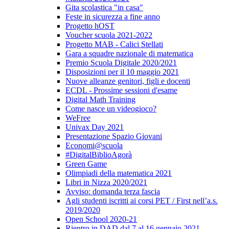
Gita scolastica "in casa"
Feste in sicurezza a fine anno
Progetto hOST
Voucher scuola 2021-2022
Progetto MAB - Calici Stellati
Gara a squadre nazionale di matematica
Premio Scuola Digitale 2020/2021
Disposizioni per il 10 maggio 2021
Nuove alleanze genitori, figli e docenti
ECDL - Prossime sessioni d'esame
Digital Math Training
Come nasce un videogioco?
WeFree
Univax Day 2021
Presentazione Spazio Giovani
Economi@scuola
#DigitalBiblioAgorà
Green Game
Olimpiadi della matematica 2021
Libri in Nizza 2020/2021
Avviso: domanda terza fascia
Agli studenti iscritti ai corsi PET / First nell’a.s.
2019/2020
Open School 2020-21
Rientro in DAD dal 7 al 16 gennaio 2021