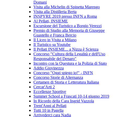
Domani
Visita alla Michelin di Spinetta Marengo
Visita alla Distilleria Berta
INSPYRE 2019 presso INFN a Roma
Al Pellati, INSIEME
Escursione del Turistico a Borgio Verezzi
Premio di Studio alla Memoria di Giuseppe
Guastello e Franca Bercio
Il Liceo in Visita a Milano
Il Turistico su Youtube
Il Pellati INSIEME... a Nizza è Scienza
Concorso "Cultura della Legalità e dell'Uso
Responsabile del Denaro"
Incontro con la Questura e la Polizia di Stato
Addio Giovinezza
Concorso "Oggi spiego io!" - INFN
Concorso Storie di Alternanza
Certamen di Storia e Letteratura Italiana
Cercar'Arti 2
Eccellenze Sportive
Summer School a Frascati 10-14 giugno 2019
In Ricordo della Cara Ingrid Vazzola
Trent'Anni al Pellati
Tutti 10 in Pagella
Arrivederci cara Nadia