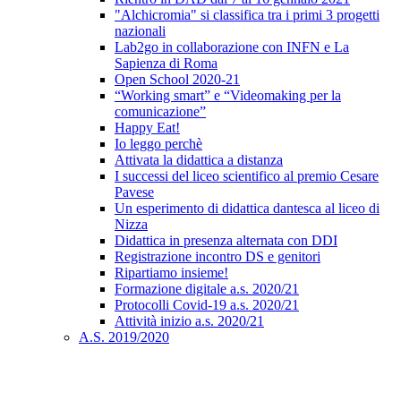
"Alchicromia" si classifica tra i primi 3 progetti
nazionali
Lab2go in collaborazione con INFN e La
Sapienza di Roma
Open School 2020-21
“Working smart” e “Videomaking per la
comunicazione”
Happy Eat!
Io leggo perchè
Attivata la didattica a distanza
I successi del liceo scientifico al premio Cesare
Pavese
Un esperimento di didattica dantesca al liceo di
Nizza
Didattica in presenza alternata con DDI
Registrazione incontro DS e genitori
Ripartiamo insieme!
Formazione digitale a.s. 2020/21
Protocolli Covid-19 a.s. 2020/21
Attività inizio a.s. 2020/21
A.S. 2019/2020