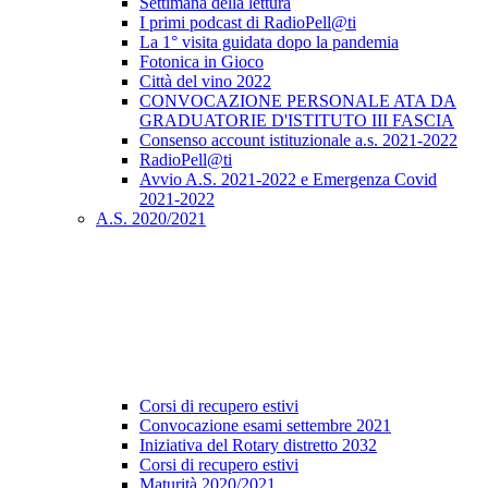
Settimana della lettura
I primi podcast di RadioPell@ti
La 1° visita guidata dopo la pandemia
Fotonica in Gioco
Città del vino 2022
CONVOCAZIONE PERSONALE ATA DA
GRADUATORIE D'ISTITUTO III FASCIA
Consenso account istituzionale a.s. 2021-2022
RadioPell@ti
Avvio A.S. 2021-2022 e Emergenza Covid
2021-2022
A.S. 2020/2021
Corsi di recupero estivi
Convocazione esami settembre 2021
Iniziativa del Rotary distretto 2032
Corsi di recupero estivi
Maturità 2020/2021