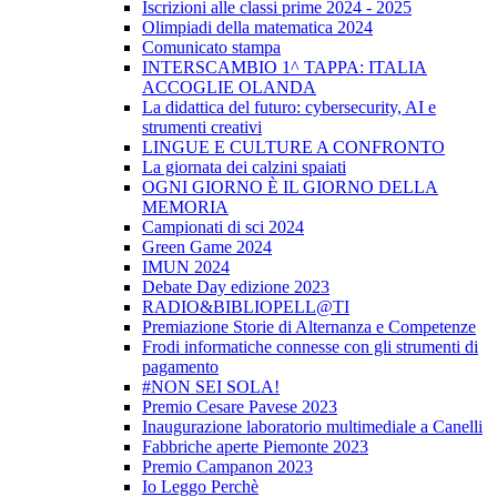
Iscrizioni alle classi prime 2024 - 2025
Olimpiadi della matematica 2024
Comunicato stampa
INTERSCAMBIO 1^ TAPPA: ITALIA
ACCOGLIE OLANDA
La didattica del futuro: cybersecurity, AI e
strumenti creativi
LINGUE E CULTURE A CONFRONTO
La giornata dei calzini spaiati
OGNI GIORNO È IL GIORNO DELLA
MEMORIA
Campionati di sci 2024
Green Game 2024
IMUN 2024
Debate Day edizione 2023
RADIO&BIBLIOPELL@TI
Premiazione Storie di Alternanza e Competenze
Frodi informatiche connesse con gli strumenti di
pagamento
#NON SEI SOLA!
Premio Cesare Pavese 2023
Inaugurazione laboratorio multimediale a Canelli
Fabbriche aperte Piemonte 2023
Premio Campanon 2023
Io Leggo Perchè