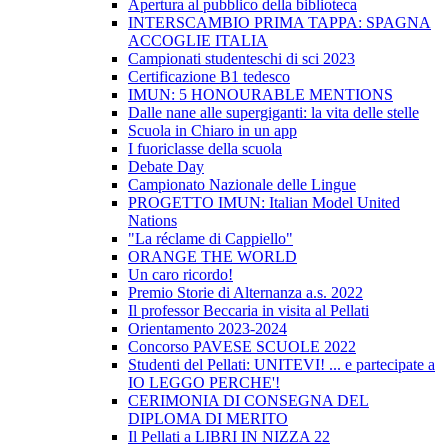
Apertura al pubblico della biblioteca
INTERSCAMBIO PRIMA TAPPA: SPAGNA
ACCOGLIE ITALIA
Campionati studenteschi di sci 2023
Certificazione B1 tedesco
IMUN: 5 HONOURABLE MENTIONS
Dalle nane alle supergiganti: la vita delle stelle
Scuola in Chiaro in un app
I fuoriclasse della scuola
Debate Day
Campionato Nazionale delle Lingue
PROGETTO IMUN: Italian Model United
Nations
"La réclame di Cappiello"
ORANGE THE WORLD
Un caro ricordo!
Premio Storie di Alternanza a.s. 2022
Il professor Beccaria in visita al Pellati
Orientamento 2023-2024
Concorso PAVESE SCUOLE 2022
Studenti del Pellati: UNITEVI! ... e partecipate a
IO LEGGO PERCHE'!
CERIMONIA DI CONSEGNA DEL
DIPLOMA DI MERITO
Il Pellati a LIBRI IN NIZZA 22