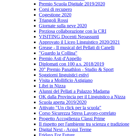
Premio Scuola Digitale 2019/2020
Corsi di recupero
Cogestione 2020
Triangoli Rossi
Giornate sulla neve 2020
Preziosa collaborazione con la CRI
VISITING Docenti Neoassunti
Approvato il Liceo Linguistico 2020/2021
Grease - Il musical del Pellati di Canelli
"Guardo la Collina"
Premio Asti d'Appello
Diplomati con 100 a.s. 2018/2019
20° Premio Panathlon - Studio & Sport
Soggiorni linguistici estivi
Visita a Mollificio Astigiano
Libri in Nizza
Alunni del Pellati a Palazzo Madama
OK dalla Provincia per il Linguistico a Nizza
Scuola aperta 2019/2020
Attivato "Un click per la scuola"
Corso Sicurezza Stress Lavoro-correlato
Progetto Accoglienza Classi Prime
Il rispetto per l'ambiente tra scienza e tradizione
Digital Next - Acqui Terme
Fridays For Future