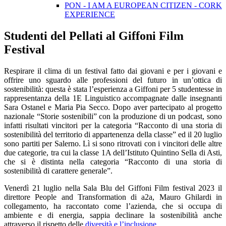
PON - I AM A EUROPEAN CITIZEN - CORK
EXPERIENCE
Studenti del Pellati al Giffoni Film
Festival
Respirare il clima di un festival fatto dai giovani e per i giovani e
offrire uno sguardo alle professioni del futuro in un’ottica di
sostenibilità: questa è stata l’esperienza a Giffoni per 5 studentesse in
rappresentanza della 1E Linguistico accompagnate dalle insegnanti
Sara Ostanel e Maria Pia Secco. Dopo aver partecipato al progetto
nazionale “Storie sostenibili” con la produzione di un podcast, sono
infatti risultati vincitori per la categoria “Racconto di una storia di
sostenibilità del territorio di appartenenza della classe” ed il 20 luglio
sono partiti per Salerno. Lì si sono ritrovati con i vincitori delle altre
due categorie, tra cui la classe 1A dell’Istituto Quintino Sella di Asti,
che si è distinta nella categoria “Racconto di una storia di
sostenibilità di carattere generale”.
Venerdì 21 luglio nella Sala Blu del Giffoni Film festival 2023 il
direttore People and Transformation di a2a, Mauro Ghilardi in
collegamento, ha raccontato come l’azienda, che si occupa di
ambiente e di energia, sappia declinare la sostenibilità anche
attraverso il rispetto delle
diversità e l’inclusione
.