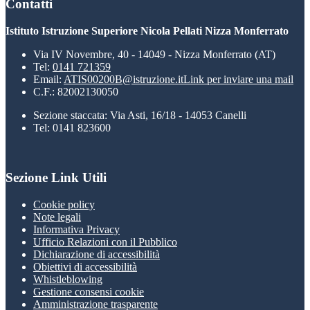
Contatti
Istituto Istruzione Superiore Nicola Pellati Nizza Monferrato
Via IV Novembre, 40 - 14049 - Nizza Monferrato (AT)
Tel:
0141 721359
Email:
ATIS00200B@istruzione.it
Link per inviare una mail
C.F.: 82002130050
Sezione staccata: Via Asti, 16/18 - 14053 Canelli
Tel: 0141 823600
Sezione Link Utili
Cookie policy
Note legali
Informativa Privacy
Ufficio Relazioni con il Pubblico
Dichiarazione di accessibilità
Obiettivi di accessibilità
Whistleblowing
Gestione consensi cookie
Amministrazione trasparente