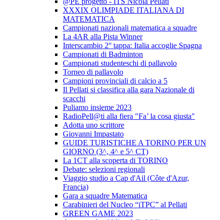
@PE progetto - ITS Nicola Pellati
XXXIX OLIMPIADE ITALIANA DI
MATEMATICA
Campionati nazionali matematica a squadre
La 4AR alla Pista Winner
Interscambio 2° tappa: Italia accoglie Spagna
Campionati di Badminton
Campionati studenteschi di pallavolo
Torneo di pallavolo
Campioni provinciali di calcio a 5
Il Pellati si classifica alla gara Nazionale di
scacchi
Puliamo insieme 2023
RadioPell@ti alla fiera "Fa’ la cosa giusta"
Adotta uno scrittore
Giovanni Impastato
GUIDE TURISTICHE A TORINO PER UN
GIORNO (3^, 4^ e 5^ CT)
La 1CT alla scoperta di TORINO
Debate: selezioni regionali
Viaggio studio a Cap d'Ail (Côte d'Azur,
Francia)
Gara a squadre Matematica
Carabinieri del Nucleo “iTPC” al Pellati
GREEN GAME 2023