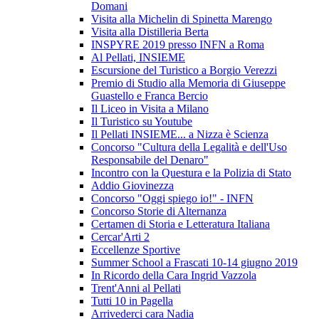
Domani
Visita alla Michelin di Spinetta Marengo
Visita alla Distilleria Berta
INSPYRE 2019 presso INFN a Roma
Al Pellati, INSIEME
Escursione del Turistico a Borgio Verezzi
Premio di Studio alla Memoria di Giuseppe
Guastello e Franca Bercio
Il Liceo in Visita a Milano
Il Turistico su Youtube
Il Pellati INSIEME... a Nizza è Scienza
Concorso "Cultura della Legalità e dell'Uso
Responsabile del Denaro"
Incontro con la Questura e la Polizia di Stato
Addio Giovinezza
Concorso "Oggi spiego io!" - INFN
Concorso Storie di Alternanza
Certamen di Storia e Letteratura Italiana
Cercar'Arti 2
Eccellenze Sportive
Summer School a Frascati 10-14 giugno 2019
In Ricordo della Cara Ingrid Vazzola
Trent'Anni al Pellati
Tutti 10 in Pagella
Arrivederci cara Nadia