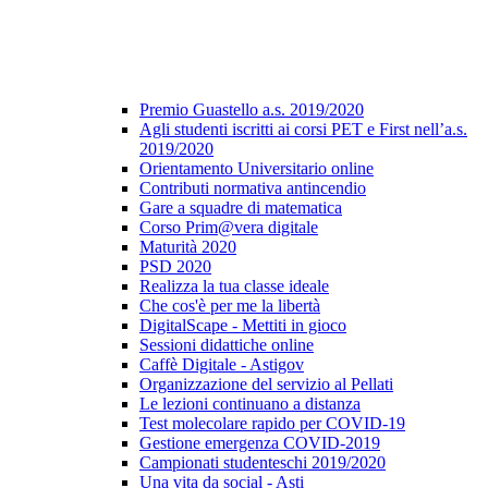
Premio Guastello a.s. 2019/2020
Agli studenti iscritti ai corsi PET e First nell’a.s.
2019/2020
Orientamento Universitario online
Contributi normativa antincendio
Gare a squadre di matematica
Corso Prim@vera digitale
Maturità 2020
PSD 2020
Realizza la tua classe ideale
Che cos'è per me la libertà
DigitalScape - Mettiti in gioco
Sessioni didattiche online
Caffè Digitale - Astigov
Organizzazione del servizio al Pellati
Le lezioni continuano a distanza
Test molecolare rapido per COVID-19
Gestione emergenza COVID-2019
Campionati studenteschi 2019/2020
Una vita da social - Asti