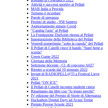
Risultati di Cesenatico 2022
Attività e successi sportivi al Pellati
MAB Italia a Procida
Turismo è ricordare
Parole di speranza
Premio di studio - 958 Santero
Aggiornamento misure Covid
"Cambia l'aria" al Pellati
La Fondazione DiaSorin ritorna al Pellati
Inaugurazione della Biblioteca del Pellati
Venerdì pomeriggio "sotto la cupola" del Pellati
Il Pellati di Canelli vince il bando "Stare bene a
scuola"
Green Game 2022
Giornata della Memoria
Selezione docente - Cl. di concorso A027
Rientro a scuola dal 10 gennaio 2022
Inviati di RADIOPELL@TI a Festival Lieve
2021
Pellati "ON ICE"
Il Pellati di Canelli incontra studenti cinesi
Ripartiamo dai libri con "Io leggo perchè"
IV edizione del Premio di Storie di Alternanza
Hackathon Digital Days ad Acqui Terme
Premio Pavese Scuole 2021