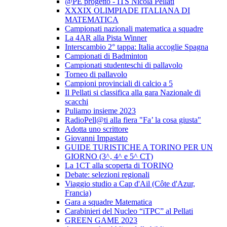
@PE progetto - ITS Nicola Pellati
XXXIX OLIMPIADE ITALIANA DI
MATEMATICA
Campionati nazionali matematica a squadre
La 4AR alla Pista Winner
Interscambio 2° tappa: Italia accoglie Spagna
Campionati di Badminton
Campionati studenteschi di pallavolo
Torneo di pallavolo
Campioni provinciali di calcio a 5
Il Pellati si classifica alla gara Nazionale di
scacchi
Puliamo insieme 2023
RadioPell@ti alla fiera "Fa’ la cosa giusta"
Adotta uno scrittore
Giovanni Impastato
GUIDE TURISTICHE A TORINO PER UN
GIORNO (3^, 4^ e 5^ CT)
La 1CT alla scoperta di TORINO
Debate: selezioni regionali
Viaggio studio a Cap d'Ail (Côte d'Azur,
Francia)
Gara a squadre Matematica
Carabinieri del Nucleo “iTPC” al Pellati
GREEN GAME 2023