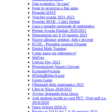
Gita scolastica "in casa"
Feste in sicurezza a fine anno
Progetto hOST
Voucher scuola 2021-2022
Progetto MAB - Calici Stellati
Gara a squadre nazionale di matematica
Premio Scuola Digitale 2020/2021
Disposizioni per il 10 maggio 2021
Nuove alleanze genitori, figli e docenti
ECDL - Prossime sessioni d'esame
Digital Math Training
Come nasce un videogioco?
WeFree
Univax Day 2021
Presentazione Spazio Giovani
Economi@scuola
#DigitalBiblioAgorà
Green Game
Olimpiadi della matematica 2021
Libri in Nizza 2020/2021
Avviso: domanda terza fascia
Agli studenti iscritti ai corsi PET / First nell’a.s.
2019/2020
Open School 2020-21
Rientro in DAD dal 7 al 16 gennaio 2021