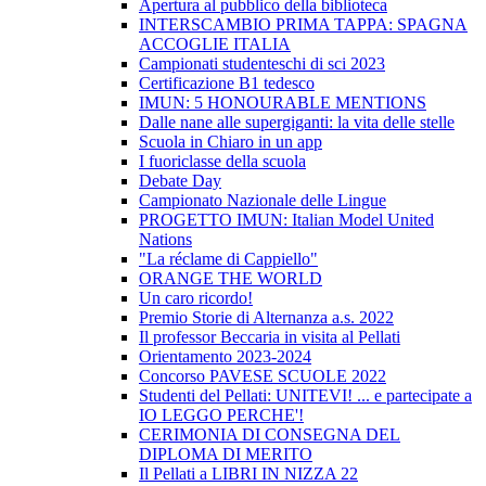
Apertura al pubblico della biblioteca
INTERSCAMBIO PRIMA TAPPA: SPAGNA
ACCOGLIE ITALIA
Campionati studenteschi di sci 2023
Certificazione B1 tedesco
IMUN: 5 HONOURABLE MENTIONS
Dalle nane alle supergiganti: la vita delle stelle
Scuola in Chiaro in un app
I fuoriclasse della scuola
Debate Day
Campionato Nazionale delle Lingue
PROGETTO IMUN: Italian Model United
Nations
"La réclame di Cappiello"
ORANGE THE WORLD
Un caro ricordo!
Premio Storie di Alternanza a.s. 2022
Il professor Beccaria in visita al Pellati
Orientamento 2023-2024
Concorso PAVESE SCUOLE 2022
Studenti del Pellati: UNITEVI! ... e partecipate a
IO LEGGO PERCHE'!
CERIMONIA DI CONSEGNA DEL
DIPLOMA DI MERITO
Il Pellati a LIBRI IN NIZZA 22