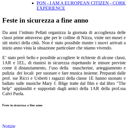
PON - I AM A EUROPEAN CITIZEN - CORK
EXPERIENCE
Feste in sicurezza a fine anno
Da anni l’istituto Pellati organizza la giornata di accoglienza delle
classi prime attraverso gite per le colline di Nizza, visite nei musei e
siti storici della città. Non è stato possibile riunire i nuovi arrivati a
inizio anno vista la situazione particolare che stiamo vivendo.
E’ stato però bello e possibile accogliere le richieste di alcune classi,
1AR e 1EL, di riunirsi in sicurezza rispettando le misure previste
come il distanziamento, l’uso della mascherine, arieggiamento e
pulizia dei locali per suonare e fare musica insieme. Preparati dalle
prof. sse Ricci e Usberti i ragazzi della classe 1E hanno suonato e
ballato sulle musiche Mary J. Blige tratte dal film e dal libro "The
help" applauditi e supportati dagli amici della 1AR della prof.ssa
Calvi Paola.
Feste in sicurezza a fine anno
Notizie