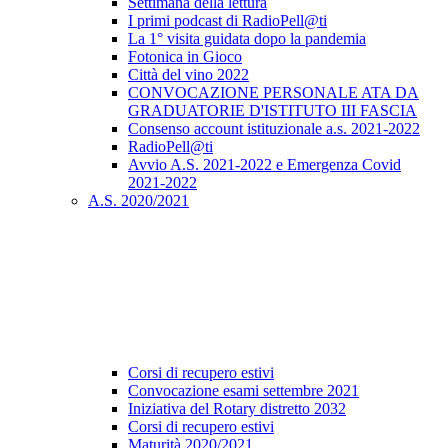
Settimana della lettura
I primi podcast di RadioPell@ti
La 1° visita guidata dopo la pandemia
Fotonica in Gioco
Città del vino 2022
CONVOCAZIONE PERSONALE ATA DA
GRADUATORIE D'ISTITUTO III FASCIA
Consenso account istituzionale a.s. 2021-2022
RadioPell@ti
Avvio A.S. 2021-2022 e Emergenza Covid
2021-2022
A.S. 2020/2021
Corsi di recupero estivi
Convocazione esami settembre 2021
Iniziativa del Rotary distretto 2032
Corsi di recupero estivi
Maturità 2020/2021