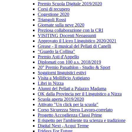
Premio Scuola Digitale 2019/2020
Corsi di recupero
Cogestione 2020
Triangoli Rossi
Giornate sulla neve 2020
Preziosa collaborazione con la CRI
VISITING Docenti Neoassunti
Approvato il Liceo Linguistico 2020/2021
Grease - Il musical del Pellati di Canelli
"Guardo la Collina"
Premio Asti d'Appello
Diplomati con 100 a.s. 2018/2019
20° Premio Panathlon - Studio & Sport
Soggiorni linguistici estivi
Visita a Mollificio Astigiano
Libri in Nizza
Alunni del Pellati a Palazzo Madama
OK dalla Provincia per il Linguistico a Nizza
Scuola aperta 2019/2020
Attivato "Un click per la scuola"
Corso Sicurezza Stress Lavoro-correlato
Progetto Accoglienza Classi Prime
Il rispetto per l'ambiente tra scienza e tradizione
Digital Next - Acqui Terme
Fridays For Future