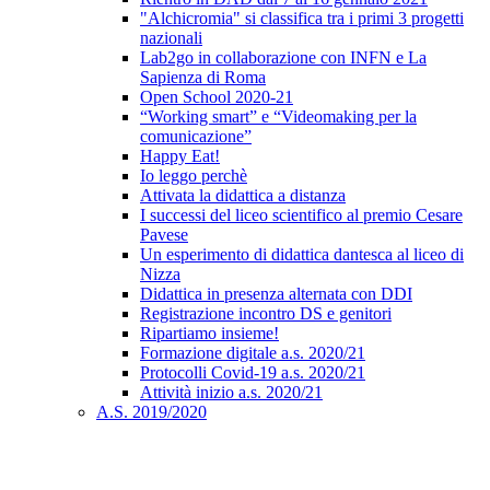
"Alchicromia" si classifica tra i primi 3 progetti
nazionali
Lab2go in collaborazione con INFN e La
Sapienza di Roma
Open School 2020-21
“Working smart” e “Videomaking per la
comunicazione”
Happy Eat!
Io leggo perchè
Attivata la didattica a distanza
I successi del liceo scientifico al premio Cesare
Pavese
Un esperimento di didattica dantesca al liceo di
Nizza
Didattica in presenza alternata con DDI
Registrazione incontro DS e genitori
Ripartiamo insieme!
Formazione digitale a.s. 2020/21
Protocolli Covid-19 a.s. 2020/21
Attività inizio a.s. 2020/21
A.S. 2019/2020