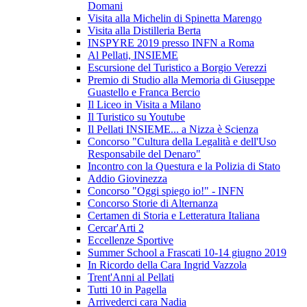
Domani
Visita alla Michelin di Spinetta Marengo
Visita alla Distilleria Berta
INSPYRE 2019 presso INFN a Roma
Al Pellati, INSIEME
Escursione del Turistico a Borgio Verezzi
Premio di Studio alla Memoria di Giuseppe
Guastello e Franca Bercio
Il Liceo in Visita a Milano
Il Turistico su Youtube
Il Pellati INSIEME... a Nizza è Scienza
Concorso "Cultura della Legalità e dell'Uso
Responsabile del Denaro"
Incontro con la Questura e la Polizia di Stato
Addio Giovinezza
Concorso "Oggi spiego io!" - INFN
Concorso Storie di Alternanza
Certamen di Storia e Letteratura Italiana
Cercar'Arti 2
Eccellenze Sportive
Summer School a Frascati 10-14 giugno 2019
In Ricordo della Cara Ingrid Vazzola
Trent'Anni al Pellati
Tutti 10 in Pagella
Arrivederci cara Nadia