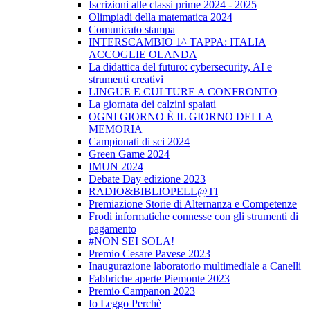
Iscrizioni alle classi prime 2024 - 2025
Olimpiadi della matematica 2024
Comunicato stampa
INTERSCAMBIO 1^ TAPPA: ITALIA
ACCOGLIE OLANDA
La didattica del futuro: cybersecurity, AI e
strumenti creativi
LINGUE E CULTURE A CONFRONTO
La giornata dei calzini spaiati
OGNI GIORNO È IL GIORNO DELLA
MEMORIA
Campionati di sci 2024
Green Game 2024
IMUN 2024
Debate Day edizione 2023
RADIO&BIBLIOPELL@TI
Premiazione Storie di Alternanza e Competenze
Frodi informatiche connesse con gli strumenti di
pagamento
#NON SEI SOLA!
Premio Cesare Pavese 2023
Inaugurazione laboratorio multimediale a Canelli
Fabbriche aperte Piemonte 2023
Premio Campanon 2023
Io Leggo Perchè