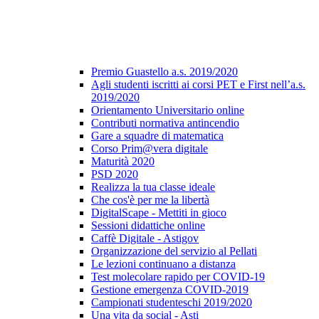
Premio Guastello a.s. 2019/2020
Agli studenti iscritti ai corsi PET e First nell’a.s.
2019/2020
Orientamento Universitario online
Contributi normativa antincendio
Gare a squadre di matematica
Corso Prim@vera digitale
Maturità 2020
PSD 2020
Realizza la tua classe ideale
Che cos'è per me la libertà
DigitalScape - Mettiti in gioco
Sessioni didattiche online
Caffè Digitale - Astigov
Organizzazione del servizio al Pellati
Le lezioni continuano a distanza
Test molecolare rapido per COVID-19
Gestione emergenza COVID-2019
Campionati studenteschi 2019/2020
Una vita da social - Asti