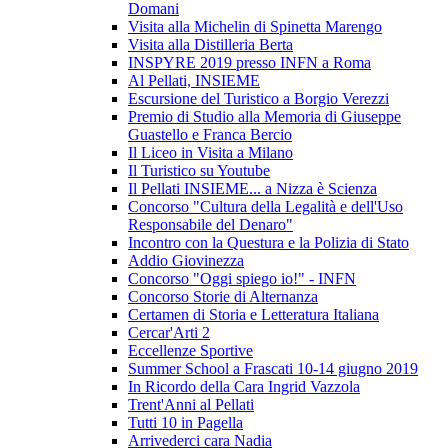
Domani
Visita alla Michelin di Spinetta Marengo
Visita alla Distilleria Berta
INSPYRE 2019 presso INFN a Roma
Al Pellati, INSIEME
Escursione del Turistico a Borgio Verezzi
Premio di Studio alla Memoria di Giuseppe
Guastello e Franca Bercio
Il Liceo in Visita a Milano
Il Turistico su Youtube
Il Pellati INSIEME... a Nizza è Scienza
Concorso "Cultura della Legalità e dell'Uso
Responsabile del Denaro"
Incontro con la Questura e la Polizia di Stato
Addio Giovinezza
Concorso "Oggi spiego io!" - INFN
Concorso Storie di Alternanza
Certamen di Storia e Letteratura Italiana
Cercar'Arti 2
Eccellenze Sportive
Summer School a Frascati 10-14 giugno 2019
In Ricordo della Cara Ingrid Vazzola
Trent'Anni al Pellati
Tutti 10 in Pagella
Arrivederci cara Nadia