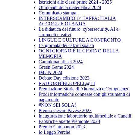
Iscrizioni alle classi prime 2024 - 2025
Olimpiadi della matematica 2024
Comunicato stampa
INTERSCAMBIO 1^ TAPPA: ITALIA
ACCOGLIE OLANDA
La didattica del futuro: cybersecurity, AI e
strumenti creativi
LINGUE E CULTURE A CONFRONTO
La giornata dei calzini spaiati
OGNI GIORNO È IL GIORNO DELLA
MEMORIA
Campionati di sci 2024
Green Game 2024
IMUN 2024
Debate Day edizione 2023
RADIO&BIBLIOPELL@TI
Premiazione Storie di Alternanza e Competenze
Frodi informatiche connesse con gli strumenti di
pagamento
#NON SEI SOLA!
Premio Cesare Pavese 2023
Inaugurazione laboratorio multimediale a Canelli
Fabbriche aperte Piemonte 2023
Premio Campanon 2023
Io Leggo Perchè