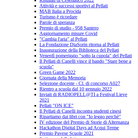
Risultati di Cesenatico 2022
Attività e successi sportivi al Pellati
MAB Italia a Procida
Turismo è ricordare
Parole di speranza
Premio di studio - 958 Santero
Aggiornamento misure Covid
"Cambia l'aria" al Pellati
La Fondazione DiaSorin ritorna al Pellati
Inaugurazione della Biblioteca del Pellati
Venerdì pomeriggio "sotto la cupola" del Pellati
Il Pellati di Canelli vince il bando "Stare bene a
scuola"
Green Game 2022
Giornata della Memoria
Selezione docente - Cl. di concorso A027
Rientro a scuola dal 10 gennaio 2022
Inviati di RADIOPELL@TI a Festival Lieve
2021
Pellati "ON ICE"
Il Pellati di Canelli incontra studenti cinesi
Ripartiamo dai libri con "Io leggo perchè"
IV edizione del Premio di Storie di Alternanza
Hackathon Digital Days ad Acqui Terme
Premio Pavese Scuole 2021