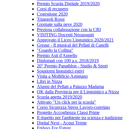
Premio Scuola Digitale 2019/2020
Corsi di recupero
Cogestione 2020
Triangoli Rossi
Giornate sulla neve 2020
Preziosa collaborazione con la CRI
VISITING Docenti Neoassunti
Approvato il Liceo Linguistico 2020/2021
Grease - Il musical del Pellati di Canelli
"Guardo la Collina"
Premio Asti d'Appello
Diplomati con 100 a.s. 2018/2019
20° Premio Panathlon - Studio & Sport
Soggiorni linguistici estivi
Visita a Mollificio Astigiano
Libri in Nizza
Alunni del Pellati a Palazzo Madama
OK dalla Provincia per il Linguistico a Nizza
Scuola aperta 2019/2020
Attivato "Un click per la scuola"
Corso Sicurezza Stress Lavoro-correlato
Progetto Accoglienza Classi Prime
Il rispetto per l'ambiente tra scienza e tradizione
Digital Next - Acqui Terme
Fridays For Future