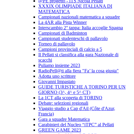
@PE progetto - ITS Nicola Pellati
XXXIX OLIMPIADE ITALIANA DI
MATEMATICA
Campionati nazionali matematica a squadre
La 4AR alla Pista Winner
Interscambio 2° tappa: Italia accoglie Spagna
Campionati di Badminton
Campionati studenteschi di pallavolo
Torneo di pallavolo
Campioni provinciali di calcio a 5
Il Pellati si classifica alla gara Nazionale di
scacchi
Puliamo insieme 2023
RadioPell@ti alla fiera "Fa’ la cosa giusta"
Adotta uno scrittore
Giovanni Impastato
GUIDE TURISTICHE A TORINO PER UN
GIORNO (3^, 4^ e 5^ CT)
La 1CT alla scoperta di TORINO
Debate: selezioni regionali
Viaggio studio a Cap d'Ail (Côte d'Azur,
Francia)
Gara a squadre Matematica
Carabinieri del Nucleo “iTPC” al Pellati
GREEN GAME 2023