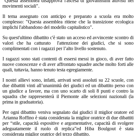
"Questa assemblea disapprova l'ascesa di giovanissimi attivisti nei
movimenti sociali".
Il tema assegnato con anticipo e preparato a scuola era molto
complesso: "Questa assemblea ritiene che la transizione ecologica
implichi l'abbandono del modello capitalistico".
Su quest'ultimo dibattito c'è stato un acceso ed avvincente scontro di
valori che ha catturato l'attenzione dei giudici, che si sono
complimentati con i ragazzi per l’alto livello sostenuto.
I ragazzi sono stati contenti di essersi messi in gioco, di aver fatto
nuove conoscenze e di aver affrontato squadre anche molto forti alle
quali, tuttavia, hanno tenuto testa egregiamente.
I nostri allievi sono, infatti, arrivati sesti assoluti su 22 scuole, con
due dibattiti vinti all’unanimità dei giudici ed un dibattito perso con
un giudice a favore, ma con uno scarto di soli 8 punti e contro la
squadra che rappresenterà il Piemonte alle selezioni nazionali (la
prima in graduatoria).
Per ogni dibattito veniva segnalato dai giudici il miglior oratore ed
Arianna Roffino è stata considerata la miglior oratrice di due dibattiti
per “stile, capacità espositive e argomentative, capacità di svolgere
adeguatamente il ruolo di replica”ed Hiba Boulgout è stata
considerata miglior oratrice del terzo dibattito.