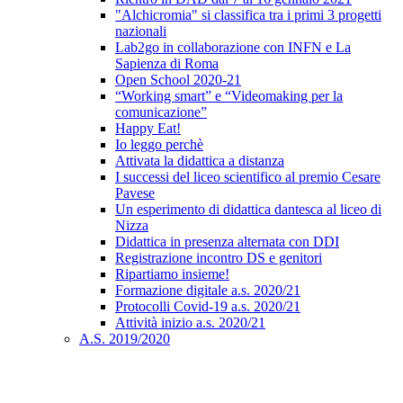
"Alchicromia" si classifica tra i primi 3 progetti
nazionali
Lab2go in collaborazione con INFN e La
Sapienza di Roma
Open School 2020-21
“Working smart” e “Videomaking per la
comunicazione”
Happy Eat!
Io leggo perchè
Attivata la didattica a distanza
I successi del liceo scientifico al premio Cesare
Pavese
Un esperimento di didattica dantesca al liceo di
Nizza
Didattica in presenza alternata con DDI
Registrazione incontro DS e genitori
Ripartiamo insieme!
Formazione digitale a.s. 2020/21
Protocolli Covid-19 a.s. 2020/21
Attività inizio a.s. 2020/21
A.S. 2019/2020