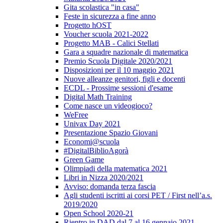
Gita scolastica "in casa"
Feste in sicurezza a fine anno
Progetto hOST
Voucher scuola 2021-2022
Progetto MAB - Calici Stellati
Gara a squadre nazionale di matematica
Premio Scuola Digitale 2020/2021
Disposizioni per il 10 maggio 2021
Nuove alleanze genitori, figli e docenti
ECDL - Prossime sessioni d'esame
Digital Math Training
Come nasce un videogioco?
WeFree
Univax Day 2021
Presentazione Spazio Giovani
Economi@scuola
#DigitalBiblioAgorà
Green Game
Olimpiadi della matematica 2021
Libri in Nizza 2020/2021
Avviso: domanda terza fascia
Agli studenti iscritti ai corsi PET / First nell’a.s.
2019/2020
Open School 2020-21
Rientro in DAD dal 7 al 16 gennaio 2021