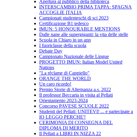
Apertura al pubblico della biblioteca
INTERSCAMBIO PRIMA TAPPA: SPAGNA
ACCOGLIE ITALIA
Campionati studenteschi di sci 2023
Certificazione B1 tedesco
IMUN: 5 HONOURABLE MENTIONS
Dalle nane alle supergiganti: la vita delle stelle
Scuola in Chiaro in un app
I fuoriclasse della scuola
Debate Day
Campionato Nazionale delle Lingue
PROGETTO IMUN: Italian Model United
Nations
"La réclame di Cappiello"
ORANGE THE WORLD
Un caro ricordo!
Premio Storie di Alternanza a.s. 2022
Il professor Beccaria in visita al Pellati
Orientamento 2023-2024
Concorso PAVESE SCUOLE 2022
Studenti del Pellati: UNITEVI! ... e partecipate a
IO LEGGO PERCHE'!
CERIMONIA DI CONSEGNA DEL
DIPLOMA DI MERITO
Il Pellati a LIBRI IN NIZZA 22