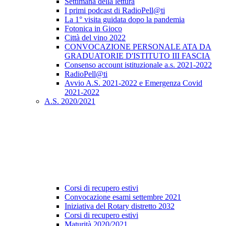
Settimana della lettura
I primi podcast di RadioPell@ti
La 1° visita guidata dopo la pandemia
Fotonica in Gioco
Città del vino 2022
CONVOCAZIONE PERSONALE ATA DA
GRADUATORIE D'ISTITUTO III FASCIA
Consenso account istituzionale a.s. 2021-2022
RadioPell@ti
Avvio A.S. 2021-2022 e Emergenza Covid
2021-2022
A.S. 2020/2021
Corsi di recupero estivi
Convocazione esami settembre 2021
Iniziativa del Rotary distretto 2032
Corsi di recupero estivi
Maturità 2020/2021