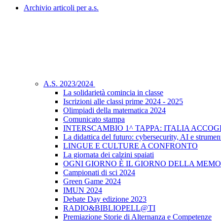
Archivio articoli per a.s.
A.S. 2023/2024
La solidarietà comincia in classe
Iscrizioni alle classi prime 2024 - 2025
Olimpiadi della matematica 2024
Comunicato stampa
INTERSCAMBIO 1^ TAPPA: ITALIA ACCO
La didattica del futuro: cybersecurity, AI e strument
LINGUE E CULTURE A CONFRONTO
La giornata dei calzini spaiati
OGNI GIORNO È IL GIORNO DELLA MEMO
Campionati di sci 2024
Green Game 2024
IMUN 2024
Debate Day edizione 2023
RADIO&BIBLIOPELL@TI
Premiazione Storie di Alternanza e Competenze