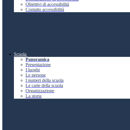
Obiettivi di accessibilità
Contatto accessibilità
Scuola
Panoramica
Presentazione
I luoghi
Le persone
I numeri della scuola
Le carte della scuola
Organizzazione
La storia