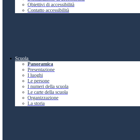
Obiettivi di accessibilità
Contatto accessibilità
Scuola
Panoramica
Presentazione
I luoghi
Le persone
I numeri della scuola
Le carte della scuola
Organizzazione
La storia