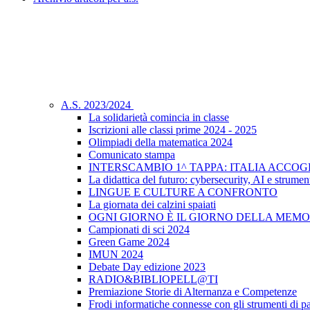
A.S. 2023/2024
La solidarietà comincia in classe
Iscrizioni alle classi prime 2024 - 2025
Olimpiadi della matematica 2024
Comunicato stampa
INTERSCAMBIO 1^ TAPPA: ITALIA ACCO
La didattica del futuro: cybersecurity, AI e strument
LINGUE E CULTURE A CONFRONTO
La giornata dei calzini spaiati
OGNI GIORNO È IL GIORNO DELLA MEMO
Campionati di sci 2024
Green Game 2024
IMUN 2024
Debate Day edizione 2023
RADIO&BIBLIOPELL@TI
Premiazione Storie di Alternanza e Competenze
Frodi informatiche connesse con gli strumenti di 