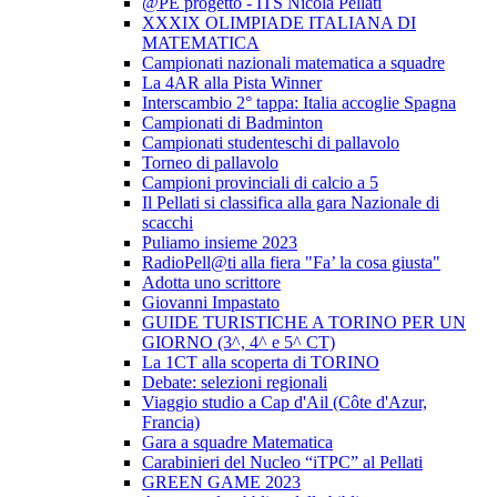
@PE progetto - ITS Nicola Pellati
XXXIX OLIMPIADE ITALIANA DI
MATEMATICA
Campionati nazionali matematica a squadre
La 4AR alla Pista Winner
Interscambio 2° tappa: Italia accoglie Spagna
Campionati di Badminton
Campionati studenteschi di pallavolo
Torneo di pallavolo
Campioni provinciali di calcio a 5
Il Pellati si classifica alla gara Nazionale di
scacchi
Puliamo insieme 2023
RadioPell@ti alla fiera "Fa’ la cosa giusta"
Adotta uno scrittore
Giovanni Impastato
GUIDE TURISTICHE A TORINO PER UN
GIORNO (3^, 4^ e 5^ CT)
La 1CT alla scoperta di TORINO
Debate: selezioni regionali
Viaggio studio a Cap d'Ail (Côte d'Azur,
Francia)
Gara a squadre Matematica
Carabinieri del Nucleo “iTPC” al Pellati
GREEN GAME 2023