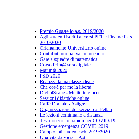
Premio Guastello a.s. 2019/2020
Agli studenti iscritti ai corsi PET e First nell’a.s.
2019/2020
Orientamento Universitario online
Contributi normativa antincendio
Gare a squadre di matematica
Corso Prim@vera digitale
Maturità 2020
PSD 2020
Realizza la tua classe ideale
Che cos'è per me la libertà
DigitalScape - Mettiti in gioco
Sessioni didattiche online
Caffè Digitale - Astigov
Organizzazione del servizio al Pellati
Le lezioni continuano a distanza
Test molecolare rapido per COVID-19
Gestione emergenza COVID-2019
Campionati studenteschi 2019/2020
Una vita da social - Asti