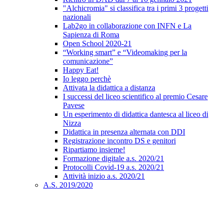
"Alchicromia" si classifica tra i primi 3 progetti
nazionali
Lab2go in collaborazione con INFN e La
Sapienza di Roma
Open School 2020-21
“Working smart” e “Videomaking per la
comunicazione”
Happy Eat!
Io leggo perchè
Attivata la didattica a distanza
I successi del liceo scientifico al premio Cesare
Pavese
Un esperimento di didattica dantesca al liceo di
Nizza
Didattica in presenza alternata con DDI
Registrazione incontro DS e genitori
Ripartiamo insieme!
Formazione digitale a.s. 2020/21
Protocolli Covid-19 a.s. 2020/21
Attività inizio a.s. 2020/21
A.S. 2019/2020