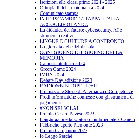
Iscrizioni alle classi prime 2024 - 2025
Olimpiadi della matematica 2024
Comunicato stampa
INTERSCAMBIO 1^ TAPPA: ITALIA
ACCOGLIE OLANDA
La didattica del futuro: cybersecurity, AI e
strumenti creativi
LINGUE E CULTURE A CONFRONTO
La giornata dei calzini spaiati
OGNI GIORNO È IL GIORNO DELLA
MEMORIA
Campionati di sci 2024
Green Game 2024
IMUN 2024
Debate Day edizione 2023
RADIO&BIBLIOPELL@TI
Premiazione Storie di Alternanza e Competenze
Frodi informatiche connesse con gli strumenti di
pagamento
#NON SEI SOLA!
Premio Cesare Pavese 2023
Inaugurazione laboratorio multimediale a Canelli
Fabbriche aperte Piemonte 2023
Premio Campanon 2023
Io Leggo Perchè