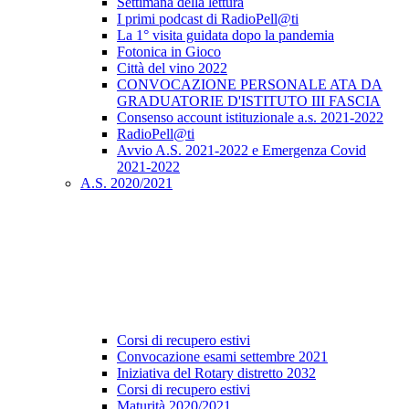
Settimana della lettura
I primi podcast di RadioPell@ti
La 1° visita guidata dopo la pandemia
Fotonica in Gioco
Città del vino 2022
CONVOCAZIONE PERSONALE ATA DA
GRADUATORIE D'ISTITUTO III FASCIA
Consenso account istituzionale a.s. 2021-2022
RadioPell@ti
Avvio A.S. 2021-2022 e Emergenza Covid
2021-2022
A.S. 2020/2021
Corsi di recupero estivi
Convocazione esami settembre 2021
Iniziativa del Rotary distretto 2032
Corsi di recupero estivi
Maturità 2020/2021