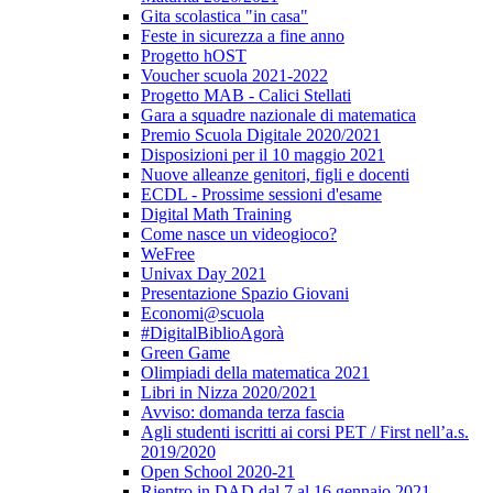
Gita scolastica "in casa"
Feste in sicurezza a fine anno
Progetto hOST
Voucher scuola 2021-2022
Progetto MAB - Calici Stellati
Gara a squadre nazionale di matematica
Premio Scuola Digitale 2020/2021
Disposizioni per il 10 maggio 2021
Nuove alleanze genitori, figli e docenti
ECDL - Prossime sessioni d'esame
Digital Math Training
Come nasce un videogioco?
WeFree
Univax Day 2021
Presentazione Spazio Giovani
Economi@scuola
#DigitalBiblioAgorà
Green Game
Olimpiadi della matematica 2021
Libri in Nizza 2020/2021
Avviso: domanda terza fascia
Agli studenti iscritti ai corsi PET / First nell’a.s.
2019/2020
Open School 2020-21
Rientro in DAD dal 7 al 16 gennaio 2021