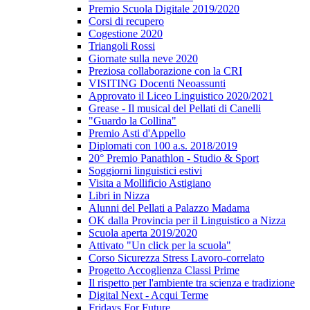
Premio Scuola Digitale 2019/2020
Corsi di recupero
Cogestione 2020
Triangoli Rossi
Giornate sulla neve 2020
Preziosa collaborazione con la CRI
VISITING Docenti Neoassunti
Approvato il Liceo Linguistico 2020/2021
Grease - Il musical del Pellati di Canelli
"Guardo la Collina"
Premio Asti d'Appello
Diplomati con 100 a.s. 2018/2019
20° Premio Panathlon - Studio & Sport
Soggiorni linguistici estivi
Visita a Mollificio Astigiano
Libri in Nizza
Alunni del Pellati a Palazzo Madama
OK dalla Provincia per il Linguistico a Nizza
Scuola aperta 2019/2020
Attivato "Un click per la scuola"
Corso Sicurezza Stress Lavoro-correlato
Progetto Accoglienza Classi Prime
Il rispetto per l'ambiente tra scienza e tradizione
Digital Next - Acqui Terme
Fridays For Future