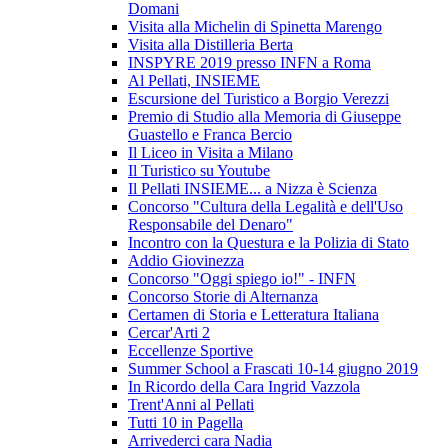
Domani
Visita alla Michelin di Spinetta Marengo
Visita alla Distilleria Berta
INSPYRE 2019 presso INFN a Roma
Al Pellati, INSIEME
Escursione del Turistico a Borgio Verezzi
Premio di Studio alla Memoria di Giuseppe
Guastello e Franca Bercio
Il Liceo in Visita a Milano
Il Turistico su Youtube
Il Pellati INSIEME... a Nizza è Scienza
Concorso "Cultura della Legalità e dell'Uso
Responsabile del Denaro"
Incontro con la Questura e la Polizia di Stato
Addio Giovinezza
Concorso "Oggi spiego io!" - INFN
Concorso Storie di Alternanza
Certamen di Storia e Letteratura Italiana
Cercar'Arti 2
Eccellenze Sportive
Summer School a Frascati 10-14 giugno 2019
In Ricordo della Cara Ingrid Vazzola
Trent'Anni al Pellati
Tutti 10 in Pagella
Arrivederci cara Nadia