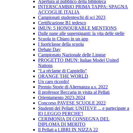
Apertura al pubblico della biblioteca
INTERSCAMBIO PRIMA TAPPA: SPAGNA
ACCOGLIE ITALIA
Campionati studenteschi di sci 2023
Certificazione B1 tedesco
IMUN: 5 HONOURABLE MENTIONS
Dalle nane alle supergiganti: la vita delle stelle
Scuola in Chiaro in un app
I fuoriclasse della scuola
Debate Day
Campionato Nazionale delle Lingue
PROGETTO IMUN: Italian Model United
Nations
"La réclame di Cappiello"
ORANGE THE WORLD
Un caro ricordo!
Premio Storie di Alternanza a.s. 2022
Il professor Beccaria in visita al Pellati
Orientamento 2023-2024
Concorso PAVESE SCUOLE 2022
Studenti del Pellati: UNITEVI! ... e partecipate a
IO LEGGO PERCHE'!
CERIMONIA DI CONSEGNA DEL
DIPLOMA DI MERITO
Il Pellati a LIBRI IN NIZZA 22