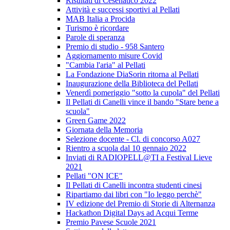
Risultati di Cesenatico 2022
Attività e successi sportivi al Pellati
MAB Italia a Procida
Turismo è ricordare
Parole di speranza
Premio di studio - 958 Santero
Aggiornamento misure Covid
"Cambia l'aria" al Pellati
La Fondazione DiaSorin ritorna al Pellati
Inaugurazione della Biblioteca del Pellati
Venerdì pomeriggio "sotto la cupola" del Pellati
Il Pellati di Canelli vince il bando "Stare bene a
scuola"
Green Game 2022
Giornata della Memoria
Selezione docente - Cl. di concorso A027
Rientro a scuola dal 10 gennaio 2022
Inviati di RADIOPELL@TI a Festival Lieve
2021
Pellati "ON ICE"
Il Pellati di Canelli incontra studenti cinesi
Ripartiamo dai libri con "Io leggo perchè"
IV edizione del Premio di Storie di Alternanza
Hackathon Digital Days ad Acqui Terme
Premio Pavese Scuole 2021