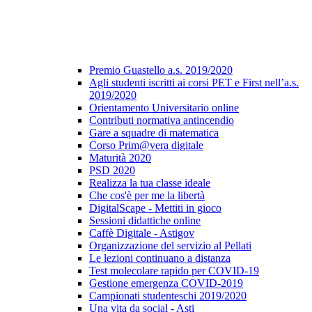
Premio Guastello a.s. 2019/2020
Agli studenti iscritti ai corsi PET e First nell’a.s.
2019/2020
Orientamento Universitario online
Contributi normativa antincendio
Gare a squadre di matematica
Corso Prim@vera digitale
Maturità 2020
PSD 2020
Realizza la tua classe ideale
Che cos'è per me la libertà
DigitalScape - Mettiti in gioco
Sessioni didattiche online
Caffè Digitale - Astigov
Organizzazione del servizio al Pellati
Le lezioni continuano a distanza
Test molecolare rapido per COVID-19
Gestione emergenza COVID-2019
Campionati studenteschi 2019/2020
Una vita da social - Asti