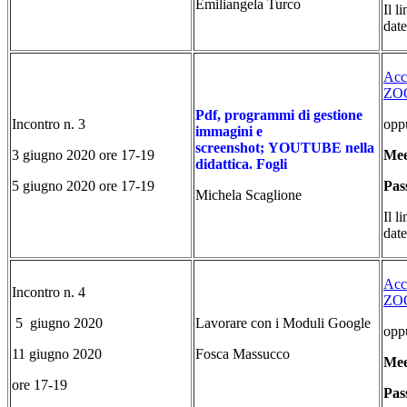
Emiliangela Turco
Il l
date
Acce
ZOO
Pdf, programmi di gestione
Incontro n. 3
oppu
immagini e
screenshot; YOUTUBE nella
3 giugno 2020 ore 17-19
Mee
didattica. Fogli
5 giugno 2020 ore 17-19
Pas
Michela Scaglione
Il l
date
Acce
Incontro n. 4
ZOO
5 giugno 2020
Lavorare con i Moduli Google
oppu
11 giugno 2020
Fosca Massucco
Mee
ore 17-19
Pas