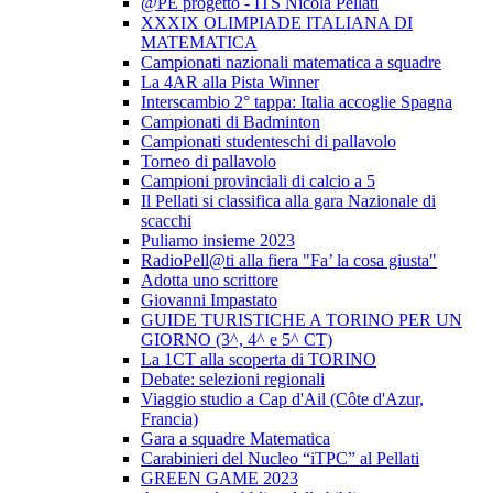
@PE progetto - ITS Nicola Pellati
XXXIX OLIMPIADE ITALIANA DI
MATEMATICA
Campionati nazionali matematica a squadre
La 4AR alla Pista Winner
Interscambio 2° tappa: Italia accoglie Spagna
Campionati di Badminton
Campionati studenteschi di pallavolo
Torneo di pallavolo
Campioni provinciali di calcio a 5
Il Pellati si classifica alla gara Nazionale di
scacchi
Puliamo insieme 2023
RadioPell@ti alla fiera "Fa’ la cosa giusta"
Adotta uno scrittore
Giovanni Impastato
GUIDE TURISTICHE A TORINO PER UN
GIORNO (3^, 4^ e 5^ CT)
La 1CT alla scoperta di TORINO
Debate: selezioni regionali
Viaggio studio a Cap d'Ail (Côte d'Azur,
Francia)
Gara a squadre Matematica
Carabinieri del Nucleo “iTPC” al Pellati
GREEN GAME 2023