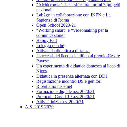
"Alchicromia" si classifica tra i primi 3 progetti
nazionali
Lab2go in collaborazione con INFN e La
Sapienza di Roma
Open School 2020-21
“Working smart” e “Videomaking per la
comunicazione”
Happy Eat!
Io leggo perchè
Attivata la didattica a distanza
I successi del liceo scientifico al premio Cesare
Pavese
Un esperimento di didattica dantesca al liceo di
Nizza
Didattica in presenza alternata con DDI
Registrazione incontro DS e genitori
Ripartiamo insieme!
Formazione digitale a.s. 2020/21
Protocolli Covid-19 a.s. 2020/21
Attività inizio a.s. 2020/21
A.S. 2019/2020