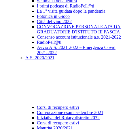
Settimana della lettura
I primi podcast di RadioPell@ti
La 1° visita guidata dopo la pandemia
Fotonica in Gioco
Città del vino 2022
CONVOCAZIONE PERSONALE ATA DA
GRADUATORIE D'ISTITUTO III FASCIA
Consenso account istituzionale a.s. 2021-2022
RadioPell@ti
Avvio A.S. 2021-2022 e Emergenza Covid
2021-2022
A.S. 2020/2021
Corsi di recupero estivi
Convocazione esami settembre 2021
Iniziativa del Rotary distretto 2032
Corsi di recupero estivi
Maturità 2020/2021