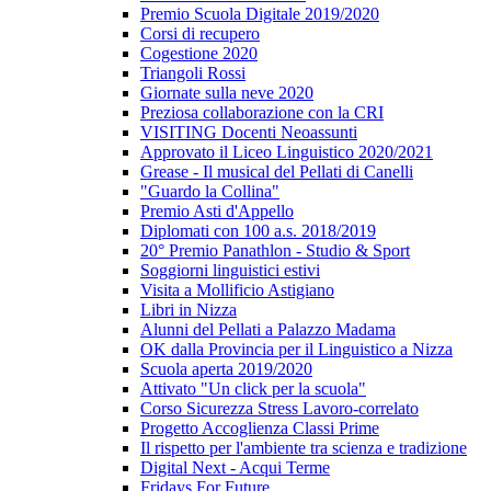
Premio Scuola Digitale 2019/2020
Corsi di recupero
Cogestione 2020
Triangoli Rossi
Giornate sulla neve 2020
Preziosa collaborazione con la CRI
VISITING Docenti Neoassunti
Approvato il Liceo Linguistico 2020/2021
Grease - Il musical del Pellati di Canelli
"Guardo la Collina"
Premio Asti d'Appello
Diplomati con 100 a.s. 2018/2019
20° Premio Panathlon - Studio & Sport
Soggiorni linguistici estivi
Visita a Mollificio Astigiano
Libri in Nizza
Alunni del Pellati a Palazzo Madama
OK dalla Provincia per il Linguistico a Nizza
Scuola aperta 2019/2020
Attivato "Un click per la scuola"
Corso Sicurezza Stress Lavoro-correlato
Progetto Accoglienza Classi Prime
Il rispetto per l'ambiente tra scienza e tradizione
Digital Next - Acqui Terme
Fridays For Future