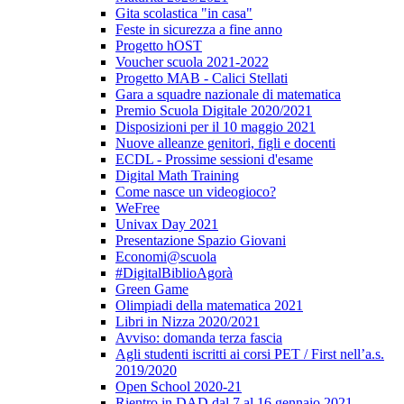
Gita scolastica "in casa"
Feste in sicurezza a fine anno
Progetto hOST
Voucher scuola 2021-2022
Progetto MAB - Calici Stellati
Gara a squadre nazionale di matematica
Premio Scuola Digitale 2020/2021
Disposizioni per il 10 maggio 2021
Nuove alleanze genitori, figli e docenti
ECDL - Prossime sessioni d'esame
Digital Math Training
Come nasce un videogioco?
WeFree
Univax Day 2021
Presentazione Spazio Giovani
Economi@scuola
#DigitalBiblioAgorà
Green Game
Olimpiadi della matematica 2021
Libri in Nizza 2020/2021
Avviso: domanda terza fascia
Agli studenti iscritti ai corsi PET / First nell’a.s.
2019/2020
Open School 2020-21
Rientro in DAD dal 7 al 16 gennaio 2021