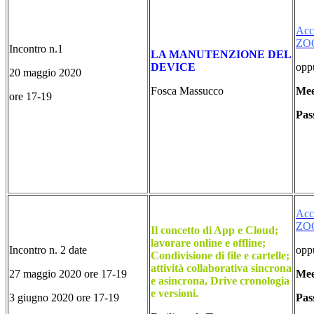
Acc
ZO
Incontro n.1
LA MANUTENZIONE DEL
DEVICE
oppu
20 maggio 2020
Fosca Massucco
Mee
ore 17-19
Pas
Acce
ZOO
Il concetto di App e Cloud;
lavorare online e offline;
Incontro n. 2 date
oppu
Condivisione di file e cartelle;
attività collaborativa sincrona
27 maggio 2020 ore 17-19
Mee
e asincrona, Drive cronologia
e versioni.
3 giugno 2020 ore 17-19
Pas