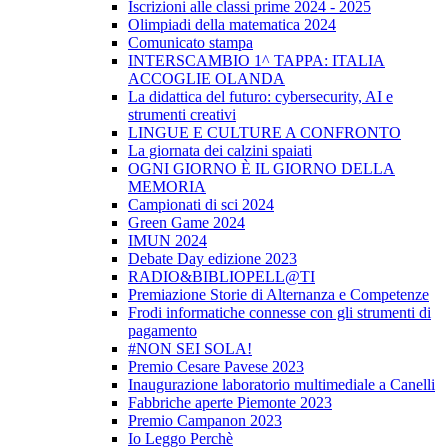
Iscrizioni alle classi prime 2024 - 2025
Olimpiadi della matematica 2024
Comunicato stampa
INTERSCAMBIO 1^ TAPPA: ITALIA
ACCOGLIE OLANDA
La didattica del futuro: cybersecurity, AI e
strumenti creativi
LINGUE E CULTURE A CONFRONTO
La giornata dei calzini spaiati
OGNI GIORNO È IL GIORNO DELLA
MEMORIA
Campionati di sci 2024
Green Game 2024
IMUN 2024
Debate Day edizione 2023
RADIO&BIBLIOPELL@TI
Premiazione Storie di Alternanza e Competenze
Frodi informatiche connesse con gli strumenti di
pagamento
#NON SEI SOLA!
Premio Cesare Pavese 2023
Inaugurazione laboratorio multimediale a Canelli
Fabbriche aperte Piemonte 2023
Premio Campanon 2023
Io Leggo Perchè