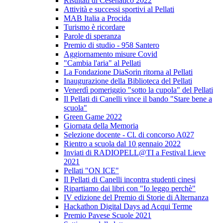
Risultati di Cesenatico 2022
Attività e successi sportivi al Pellati
MAB Italia a Procida
Turismo è ricordare
Parole di speranza
Premio di studio - 958 Santero
Aggiornamento misure Covid
"Cambia l'aria" al Pellati
La Fondazione DiaSorin ritorna al Pellati
Inaugurazione della Biblioteca del Pellati
Venerdì pomeriggio "sotto la cupola" del Pellati
Il Pellati di Canelli vince il bando "Stare bene a
scuola"
Green Game 2022
Giornata della Memoria
Selezione docente - Cl. di concorso A027
Rientro a scuola dal 10 gennaio 2022
Inviati di RADIOPELL@TI a Festival Lieve
2021
Pellati "ON ICE"
Il Pellati di Canelli incontra studenti cinesi
Ripartiamo dai libri con "Io leggo perchè"
IV edizione del Premio di Storie di Alternanza
Hackathon Digital Days ad Acqui Terme
Premio Pavese Scuole 2021