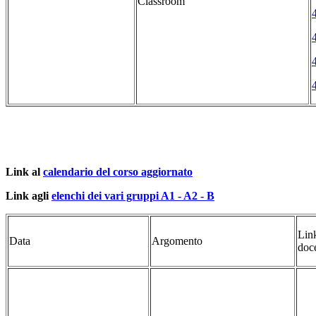
Classroom
Link al
calendario del corso aggiornato
Link agli
elenchi dei vari gruppi A1 - A2 - B
Lin
Data
Argomento
doc