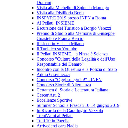
Domani
Visita alla Michelin di Spinetta Marengo
Visita alla Distilleria Berta
INSPYRE 2019 presso INFN a Roma
Al Pellati, INSIEME
Escursione del Turistico a Borgio Verezzi
Premio di Studio alla Memoria di Giuseppe
Guastello e Franca Bercio
Il Liceo in Visita a Milano
Il Turistico su Youtube
Il Pellati INSIEME... a Nizza è Scienza
Concorso "Cultura della Legalità e dell'Uso
Responsabile del Denaro"
Incontro con la Questura e la Polizia di Stato
Addio Giovinezza
Concorso "Oggi spiego io!" - INFN
Concorso Storie di Alternanza
Certamen di Storia e Letteratura Italiana
Cercar'Arti 2
Eccellenze Sportive
Summer School a Frascati 10-14 giugno 2019
In Ricordo della Cara Ingrid Vazzola
Trent'Anni al Pellati
Tutti 10 in Pagella
Arrivederci cara Nadia