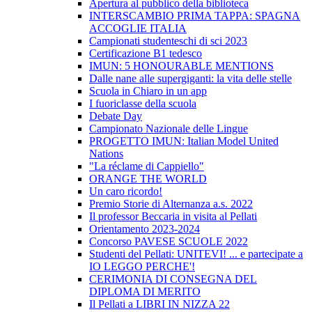
Apertura al pubblico della biblioteca
INTERSCAMBIO PRIMA TAPPA: SPAGNA
ACCOGLIE ITALIA
Campionati studenteschi di sci 2023
Certificazione B1 tedesco
IMUN: 5 HONOURABLE MENTIONS
Dalle nane alle supergiganti: la vita delle stelle
Scuola in Chiaro in un app
I fuoriclasse della scuola
Debate Day
Campionato Nazionale delle Lingue
PROGETTO IMUN: Italian Model United
Nations
"La réclame di Cappiello"
ORANGE THE WORLD
Un caro ricordo!
Premio Storie di Alternanza a.s. 2022
Il professor Beccaria in visita al Pellati
Orientamento 2023-2024
Concorso PAVESE SCUOLE 2022
Studenti del Pellati: UNITEVI! ... e partecipate a
IO LEGGO PERCHE'!
CERIMONIA DI CONSEGNA DEL
DIPLOMA DI MERITO
Il Pellati a LIBRI IN NIZZA 22