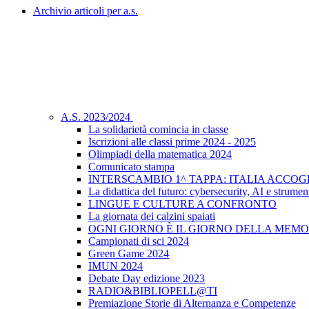
Archivio articoli per a.s.
A.S. 2023/2024
La solidarietà comincia in classe
Iscrizioni alle classi prime 2024 - 2025
Olimpiadi della matematica 2024
Comunicato stampa
INTERSCAMBIO 1^ TAPPA: ITALIA ACCO
La didattica del futuro: cybersecurity, AI e strument
LINGUE E CULTURE A CONFRONTO
La giornata dei calzini spaiati
OGNI GIORNO È IL GIORNO DELLA MEMO
Campionati di sci 2024
Green Game 2024
IMUN 2024
Debate Day edizione 2023
RADIO&BIBLIOPELL@TI
Premiazione Storie di Alternanza e Competenze