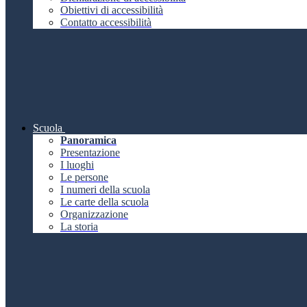
Obiettivi di accessibilità
Contatto accessibilità
Scuola
Panoramica
Presentazione
I luoghi
Le persone
I numeri della scuola
Le carte della scuola
Organizzazione
La storia