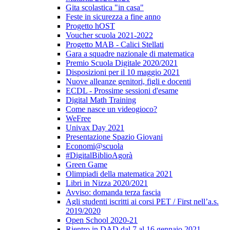
Gita scolastica "in casa"
Feste in sicurezza a fine anno
Progetto hOST
Voucher scuola 2021-2022
Progetto MAB - Calici Stellati
Gara a squadre nazionale di matematica
Premio Scuola Digitale 2020/2021
Disposizioni per il 10 maggio 2021
Nuove alleanze genitori, figli e docenti
ECDL - Prossime sessioni d'esame
Digital Math Training
Come nasce un videogioco?
WeFree
Univax Day 2021
Presentazione Spazio Giovani
Economi@scuola
#DigitalBiblioAgorà
Green Game
Olimpiadi della matematica 2021
Libri in Nizza 2020/2021
Avviso: domanda terza fascia
Agli studenti iscritti ai corsi PET / First nell’a.s.
2019/2020
Open School 2020-21
Rientro in DAD dal 7 al 16 gennaio 2021