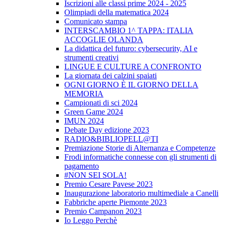
Iscrizioni alle classi prime 2024 - 2025
Olimpiadi della matematica 2024
Comunicato stampa
INTERSCAMBIO 1^ TAPPA: ITALIA
ACCOGLIE OLANDA
La didattica del futuro: cybersecurity, AI e
strumenti creativi
LINGUE E CULTURE A CONFRONTO
La giornata dei calzini spaiati
OGNI GIORNO È IL GIORNO DELLA
MEMORIA
Campionati di sci 2024
Green Game 2024
IMUN 2024
Debate Day edizione 2023
RADIO&BIBLIOPELL@TI
Premiazione Storie di Alternanza e Competenze
Frodi informatiche connesse con gli strumenti di
pagamento
#NON SEI SOLA!
Premio Cesare Pavese 2023
Inaugurazione laboratorio multimediale a Canelli
Fabbriche aperte Piemonte 2023
Premio Campanon 2023
Io Leggo Perchè