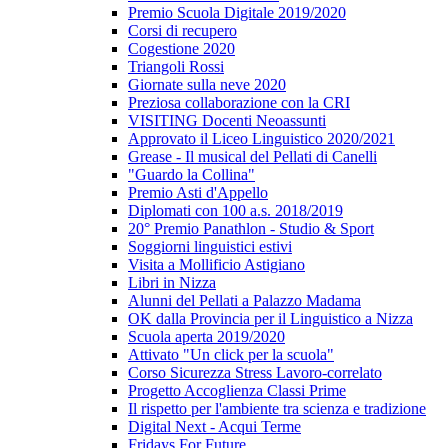
Premio Scuola Digitale 2019/2020
Corsi di recupero
Cogestione 2020
Triangoli Rossi
Giornate sulla neve 2020
Preziosa collaborazione con la CRI
VISITING Docenti Neoassunti
Approvato il Liceo Linguistico 2020/2021
Grease - Il musical del Pellati di Canelli
"Guardo la Collina"
Premio Asti d'Appello
Diplomati con 100 a.s. 2018/2019
20° Premio Panathlon - Studio & Sport
Soggiorni linguistici estivi
Visita a Mollificio Astigiano
Libri in Nizza
Alunni del Pellati a Palazzo Madama
OK dalla Provincia per il Linguistico a Nizza
Scuola aperta 2019/2020
Attivato "Un click per la scuola"
Corso Sicurezza Stress Lavoro-correlato
Progetto Accoglienza Classi Prime
Il rispetto per l'ambiente tra scienza e tradizione
Digital Next - Acqui Terme
Fridays For Future