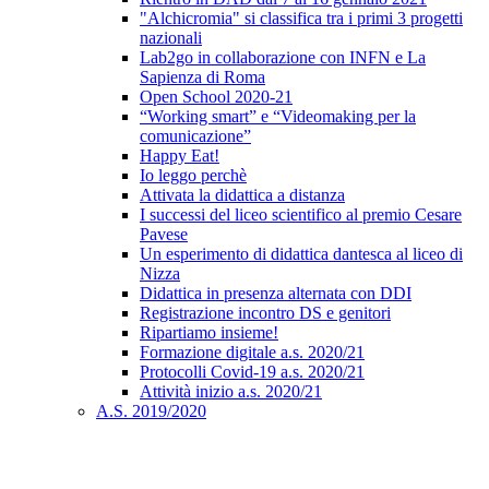
"Alchicromia" si classifica tra i primi 3 progetti
nazionali
Lab2go in collaborazione con INFN e La
Sapienza di Roma
Open School 2020-21
“Working smart” e “Videomaking per la
comunicazione”
Happy Eat!
Io leggo perchè
Attivata la didattica a distanza
I successi del liceo scientifico al premio Cesare
Pavese
Un esperimento di didattica dantesca al liceo di
Nizza
Didattica in presenza alternata con DDI
Registrazione incontro DS e genitori
Ripartiamo insieme!
Formazione digitale a.s. 2020/21
Protocolli Covid-19 a.s. 2020/21
Attività inizio a.s. 2020/21
A.S. 2019/2020