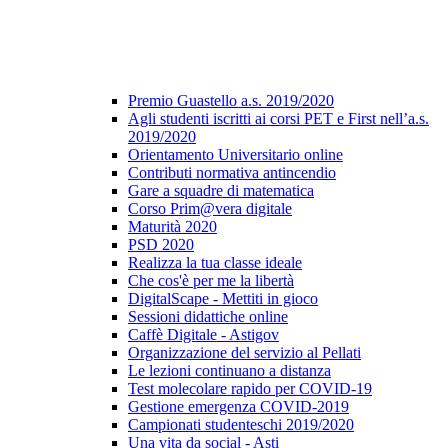
Premio Guastello a.s. 2019/2020
Agli studenti iscritti ai corsi PET e First nell’a.s.
2019/2020
Orientamento Universitario online
Contributi normativa antincendio
Gare a squadre di matematica
Corso Prim@vera digitale
Maturità 2020
PSD 2020
Realizza la tua classe ideale
Che cos'è per me la libertà
DigitalScape - Mettiti in gioco
Sessioni didattiche online
Caffè Digitale - Astigov
Organizzazione del servizio al Pellati
Le lezioni continuano a distanza
Test molecolare rapido per COVID-19
Gestione emergenza COVID-2019
Campionati studenteschi 2019/2020
Una vita da social - Asti