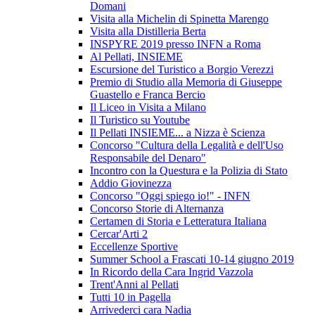
Domani
Visita alla Michelin di Spinetta Marengo
Visita alla Distilleria Berta
INSPYRE 2019 presso INFN a Roma
Al Pellati, INSIEME
Escursione del Turistico a Borgio Verezzi
Premio di Studio alla Memoria di Giuseppe
Guastello e Franca Bercio
Il Liceo in Visita a Milano
Il Turistico su Youtube
Il Pellati INSIEME... a Nizza è Scienza
Concorso "Cultura della Legalità e dell'Uso
Responsabile del Denaro"
Incontro con la Questura e la Polizia di Stato
Addio Giovinezza
Concorso "Oggi spiego io!" - INFN
Concorso Storie di Alternanza
Certamen di Storia e Letteratura Italiana
Cercar'Arti 2
Eccellenze Sportive
Summer School a Frascati 10-14 giugno 2019
In Ricordo della Cara Ingrid Vazzola
Trent'Anni al Pellati
Tutti 10 in Pagella
Arrivederci cara Nadia