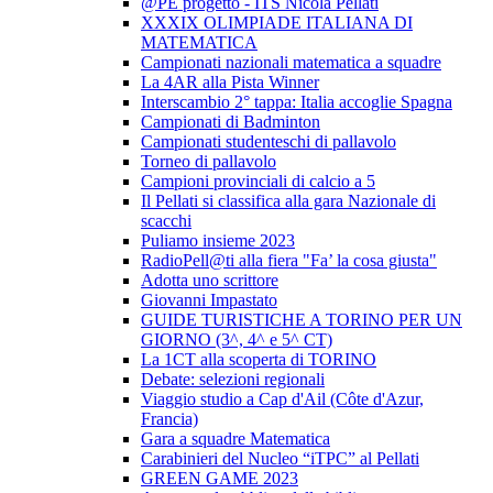
@PE progetto - ITS Nicola Pellati
XXXIX OLIMPIADE ITALIANA DI
MATEMATICA
Campionati nazionali matematica a squadre
La 4AR alla Pista Winner
Interscambio 2° tappa: Italia accoglie Spagna
Campionati di Badminton
Campionati studenteschi di pallavolo
Torneo di pallavolo
Campioni provinciali di calcio a 5
Il Pellati si classifica alla gara Nazionale di
scacchi
Puliamo insieme 2023
RadioPell@ti alla fiera "Fa’ la cosa giusta"
Adotta uno scrittore
Giovanni Impastato
GUIDE TURISTICHE A TORINO PER UN
GIORNO (3^, 4^ e 5^ CT)
La 1CT alla scoperta di TORINO
Debate: selezioni regionali
Viaggio studio a Cap d'Ail (Côte d'Azur,
Francia)
Gara a squadre Matematica
Carabinieri del Nucleo “iTPC” al Pellati
GREEN GAME 2023