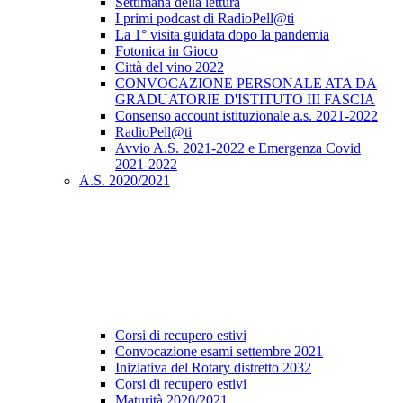
Settimana della lettura
I primi podcast di RadioPell@ti
La 1° visita guidata dopo la pandemia
Fotonica in Gioco
Città del vino 2022
CONVOCAZIONE PERSONALE ATA DA
GRADUATORIE D'ISTITUTO III FASCIA
Consenso account istituzionale a.s. 2021-2022
RadioPell@ti
Avvio A.S. 2021-2022 e Emergenza Covid
2021-2022
A.S. 2020/2021
Corsi di recupero estivi
Convocazione esami settembre 2021
Iniziativa del Rotary distretto 2032
Corsi di recupero estivi
Maturità 2020/2021