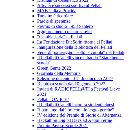
Risultati di Cesenatico 2022
Attività e successi sportivi al Pellati
MAB Italia a Procida
Turismo è ricordare
Parole di speranza
Premio di studio - 958 Santero
Aggiornamento misure Covid
"Cambia l'aria" al Pellati
La Fondazione DiaSorin ritorna al Pellati
Inaugurazione della Biblioteca del Pellati
Venerdì pomeriggio "sotto la cupola" del Pellati
Il Pellati di Canelli vince il bando "Stare bene a
scuola"
Green Game 2022
Giornata della Memoria
Selezione docente - Cl. di concorso A027
Rientro a scuola dal 10 gennaio 2022
Inviati di RADIOPELL@TI a Festival Lieve
2021
Pellati "ON ICE"
Il Pellati di Canelli incontra studenti cinesi
Ripartiamo dai libri con "Io leggo perchè"
IV edizione del Premio di Storie di Alternanza
Hackathon Digital Days ad Acqui Terme
Premio Pavese Scuole 2021