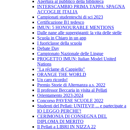
Apertura al pubblico della biblioteca
INTERSCAMBIO PRIMA TAPPA: SPAGNA
ACCOGLIE ITALIA
Campionati studenteschi di sci 2023
Certificazione B1 tedesco
IMUN: 5 HONOURABLE MENTIONS
Dalle nane alle supergiganti: la vita delle stelle
Scuola in Chiaro in un app
I fuoriclasse della scuola
Debate Day
Campionato Nazionale delle Lingue
PROGETTO IMUN: Italian Model United
Nations
"La réclame di Cappiello"
ORANGE THE WORLD
Un caro ricordo!
Premio Storie di Alternanza a.s. 2022
Il professor Beccaria in visita al Pellati
Orientamento 2023-2024
Concorso PAVESE SCUOLE 2022
Studenti del Pellati: UNITEVI! ... e partecipate a
IO LEGGO PERCHE'!
CERIMONIA DI CONSEGNA DEL
DIPLOMA DI MERITO
Il Pellati a LIBRI IN NIZZA 22