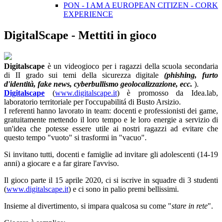
PON - I AM A EUROPEAN CITIZEN - CORK
EXPERIENCE
DigitalScape - Mettiti in gioco
Digitalscape
è un videogioco per i ragazzi della scuola secondaria
di II grado sui temi della sicurezza digitale
(phishing, furto
d'identità, fake news, cyberbullismo geolocalizzazione, ecc.
).
Digitalscape
(
www.digitalscape.it
) è promosso da Idea.lab,
laboratorio territoriale per l'occupabilitá di Busto Arsizio.
I referenti hanno lavorato in team: docenti e professionisti dei game,
gratuitamente mettendo il loro tempo e le loro energie a servizio di
un'idea che potesse essere utile ai nostri ragazzi ad evitare che
questo tempo "vuoto" si trasformi in "vacuo".
Si invitano tutti, docenti e famiglie ad invitare gli adolescenti (14-19
anni) a giocare e a far girare l'avviso.
Il gioco parte il 15 aprile 2020, ci si iscrive in squadre di 3 studenti
(
www.digitalscape.it
) e ci sono in palio premi bellissimi.
Insieme al divertimento, si impara qualcosa su come "
stare in rete
".