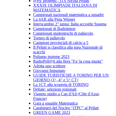
@PE progetto - ITS Nicola Pellati
XXXIX OLIMPIADE ITALIANA DI
MATEMATICA
Campionati nazionali matematica a squadre
La 4AR alla Pista Winner
Interscambio 2° tappa: Italia accoglie Spagna
Campionati di Badminton
Campionati studenteschi di pallavolo
Torneo di pallavolo
Campioni provinciali di calcio a 5
Il Pellati si classifica alla gara Nazionale di
scacchi
Puliamo insieme 2023
RadioPell@ti alla fiera "Fa’ la cosa giusta"
Adotta uno scrittore
Giovanni Impastato
GUIDE TURISTICHE A TORINO PER UN
GIORNO (3^, 4^ e 5^ CT)
La 1CT alla scoperta di TORINO
Debate: selezioni regionali
Viaggio studio a Cap d'Ail (Côte d'Azur,
Francia)
Gara a squadre Matematica
Carabinieri del Nucleo “iTPC” al Pellati
GREEN GAME 2023