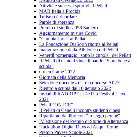
Risultati di Cesenatico 2022
Attività e successi sportivi al Pellati
MAB Italia a Procida
Turismo è ricordare
Parole di speranza
Premio di studio - 958 Santero
Aggiornamento misure Covid
"Cambia l'aria" al Pellati
La Fondazione DiaSorin ritorna al Pellati
Inaugurazione della Biblioteca del Pellati
Venerdì pomeriggio "sotto la cupola" del Pellati
Il Pellati di Canelli vince il bando "Stare bene a
scuola"
Green Game 2022
Giornata della Memoria
Selezione docente - Cl. di concorso A027
Rientro a scuola dal 10 gennaio 2022
Inviati di RADIOPELL@TI a Festival Lieve
2021
Pellati "ON ICE"
Il Pellati di Canelli incontra studenti cinesi
Ripartiamo dai libri con "Io leggo perchè"
IV edizione del Premio di Storie di Alternanza
Hackathon Digital Days ad Acqui Terme
Premio Pavese Scuole 2021