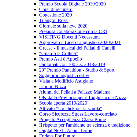
Premio Scuola Digitale 2019/2020
Corsi di recupero
Cogestione 2020
Triangoli Rossi
Giornate sulla neve 2020
Preziosa collaborazione con la CRI
VISITING Docenti Neoassunti
Approvato il Liceo Linguistico 2020/2021
Grease - Il musical del Pellati di Canelli
"Guardo la Collina"
Premio Asti d'Appello
Diplomati con 100 a.s. 2018/2019
20° Premio Panathlon - Studio & Sport
Soggiorni linguistici estivi
Visita a Mollificio Astigiano
Libri in Nizza
Alunni del Pellati a Palazzo Madama
OK dalla Provincia per il Linguistico a Nizza
Scuola aperta 2019/2020
Attivato "Un click per la scuola"
Corso Sicurezza Stress Lavoro-correlato
Progetto Accoglienza Classi Prime
Il rispetto per l'ambiente tra scienza e tradizione
Digital Next - Acqui Terme
Fridays For Future