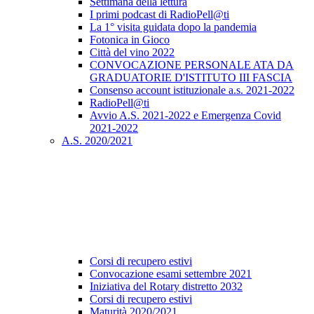
Settimana della lettura
I primi podcast di RadioPell@ti
La 1° visita guidata dopo la pandemia
Fotonica in Gioco
Città del vino 2022
CONVOCAZIONE PERSONALE ATA DA
GRADUATORIE D'ISTITUTO III FASCIA
Consenso account istituzionale a.s. 2021-2022
RadioPell@ti
Avvio A.S. 2021-2022 e Emergenza Covid
2021-2022
A.S. 2020/2021
Corsi di recupero estivi
Convocazione esami settembre 2021
Iniziativa del Rotary distretto 2032
Corsi di recupero estivi
Maturità 2020/2021