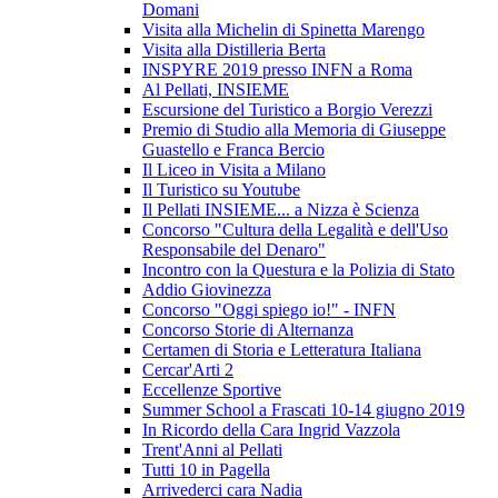
Domani
Visita alla Michelin di Spinetta Marengo
Visita alla Distilleria Berta
INSPYRE 2019 presso INFN a Roma
Al Pellati, INSIEME
Escursione del Turistico a Borgio Verezzi
Premio di Studio alla Memoria di Giuseppe
Guastello e Franca Bercio
Il Liceo in Visita a Milano
Il Turistico su Youtube
Il Pellati INSIEME... a Nizza è Scienza
Concorso "Cultura della Legalità e dell'Uso
Responsabile del Denaro"
Incontro con la Questura e la Polizia di Stato
Addio Giovinezza
Concorso "Oggi spiego io!" - INFN
Concorso Storie di Alternanza
Certamen di Storia e Letteratura Italiana
Cercar'Arti 2
Eccellenze Sportive
Summer School a Frascati 10-14 giugno 2019
In Ricordo della Cara Ingrid Vazzola
Trent'Anni al Pellati
Tutti 10 in Pagella
Arrivederci cara Nadia