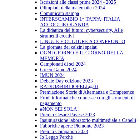
Iscrizioni alle classi prime 2024 - 2025
Olimpiadi della matematica 2024
Comunicato stampa
INTERSCAMBIO 1^ TAPPA: ITALIA
ACCOGLIE OLANDA
La didattica del futuro: cybersecurity, AI e
strumenti creativi
LINGUE E CULTURE A CONFRONTO
La giornata dei calzini spaiati
OGNI GIORNO È IL GIORNO DELLA
MEMORIA
Campionati di sci 2024
Green Game 2024
IMUN 2024
Debate Day edizione 2023
RADIO&BIBLIOPELL@TI
Premiazione Storie di Alternanza e Competenze
Frodi informatiche connesse con gli strumenti di
pagamento
#NON SEI SOLA!
Premio Cesare Pavese 2023
Inaugurazione laboratorio multimediale a Canelli
Fabbriche aperte Piemonte 2023
Premio Campanon 2023
Io Leggo Perchè