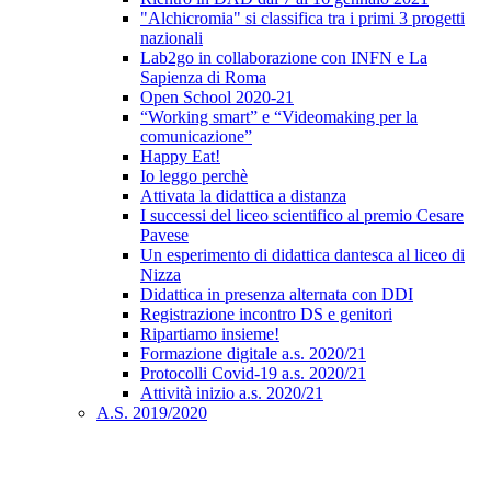
"Alchicromia" si classifica tra i primi 3 progetti
nazionali
Lab2go in collaborazione con INFN e La
Sapienza di Roma
Open School 2020-21
“Working smart” e “Videomaking per la
comunicazione”
Happy Eat!
Io leggo perchè
Attivata la didattica a distanza
I successi del liceo scientifico al premio Cesare
Pavese
Un esperimento di didattica dantesca al liceo di
Nizza
Didattica in presenza alternata con DDI
Registrazione incontro DS e genitori
Ripartiamo insieme!
Formazione digitale a.s. 2020/21
Protocolli Covid-19 a.s. 2020/21
Attività inizio a.s. 2020/21
A.S. 2019/2020