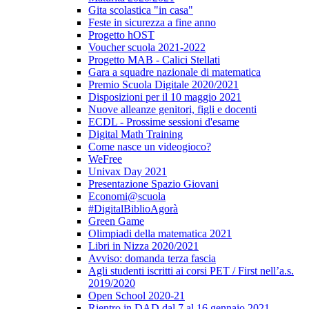
Gita scolastica "in casa"
Feste in sicurezza a fine anno
Progetto hOST
Voucher scuola 2021-2022
Progetto MAB - Calici Stellati
Gara a squadre nazionale di matematica
Premio Scuola Digitale 2020/2021
Disposizioni per il 10 maggio 2021
Nuove alleanze genitori, figli e docenti
ECDL - Prossime sessioni d'esame
Digital Math Training
Come nasce un videogioco?
WeFree
Univax Day 2021
Presentazione Spazio Giovani
Economi@scuola
#DigitalBiblioAgorà
Green Game
Olimpiadi della matematica 2021
Libri in Nizza 2020/2021
Avviso: domanda terza fascia
Agli studenti iscritti ai corsi PET / First nell’a.s.
2019/2020
Open School 2020-21
Rientro in DAD dal 7 al 16 gennaio 2021