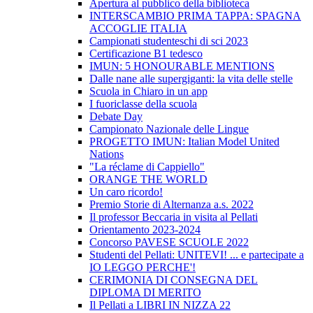
Apertura al pubblico della biblioteca
INTERSCAMBIO PRIMA TAPPA: SPAGNA
ACCOGLIE ITALIA
Campionati studenteschi di sci 2023
Certificazione B1 tedesco
IMUN: 5 HONOURABLE MENTIONS
Dalle nane alle supergiganti: la vita delle stelle
Scuola in Chiaro in un app
I fuoriclasse della scuola
Debate Day
Campionato Nazionale delle Lingue
PROGETTO IMUN: Italian Model United
Nations
"La réclame di Cappiello"
ORANGE THE WORLD
Un caro ricordo!
Premio Storie di Alternanza a.s. 2022
Il professor Beccaria in visita al Pellati
Orientamento 2023-2024
Concorso PAVESE SCUOLE 2022
Studenti del Pellati: UNITEVI! ... e partecipate a
IO LEGGO PERCHE'!
CERIMONIA DI CONSEGNA DEL
DIPLOMA DI MERITO
Il Pellati a LIBRI IN NIZZA 22