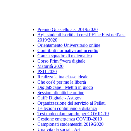
Premio Guastello a.s. 2019/2020
Agli studenti iscritti ai corsi PET e First nell’a.s.
2019/2020
Orientamento Universitario online
Contributi normativa antincendio
Gare a squadre di matematica
Corso Prim@vera digitale
Maturità 2020
PSD 2020
Realizza la tua classe ideale
Che cos'è per me la libertà
DigitalScape - Mettiti in gioco
Sessioni didattiche online
Caffè Digitale - Astigov
Organizzazione del servizio al Pellati
Le lezioni continuano a distanza
Test molecolare rapido per COVID-19
Gestione emergenza COVID-2019
Campionati studenteschi 2019/2020
Una vita da social - Asti