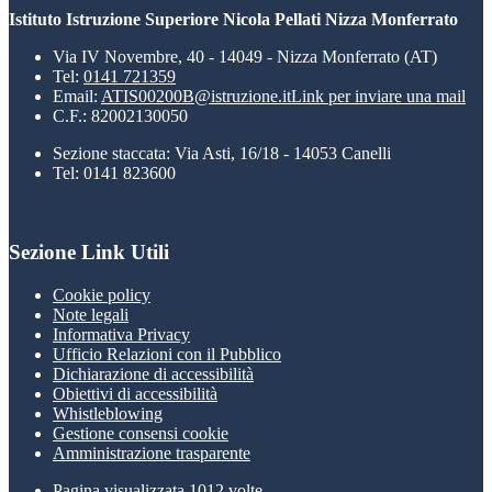
Istituto Istruzione Superiore Nicola Pellati Nizza Monferrato
Via IV Novembre, 40 - 14049 - Nizza Monferrato (AT)
Tel:
0141 721359
Email:
ATIS00200B@istruzione.it
Link per inviare una mail
C.F.: 82002130050
Sezione staccata: Via Asti, 16/18 - 14053 Canelli
Tel: 0141 823600
Sezione Link Utili
Cookie policy
Note legali
Informativa Privacy
Ufficio Relazioni con il Pubblico
Dichiarazione di accessibilità
Obiettivi di accessibilità
Whistleblowing
Gestione consensi cookie
Amministrazione trasparente
Pagina visualizzata
1012
volte