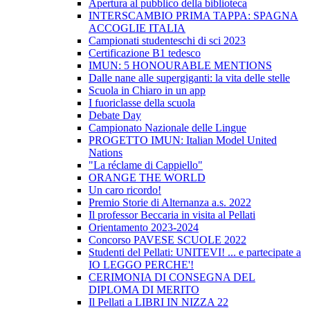
Apertura al pubblico della biblioteca
INTERSCAMBIO PRIMA TAPPA: SPAGNA
ACCOGLIE ITALIA
Campionati studenteschi di sci 2023
Certificazione B1 tedesco
IMUN: 5 HONOURABLE MENTIONS
Dalle nane alle supergiganti: la vita delle stelle
Scuola in Chiaro in un app
I fuoriclasse della scuola
Debate Day
Campionato Nazionale delle Lingue
PROGETTO IMUN: Italian Model United
Nations
"La réclame di Cappiello"
ORANGE THE WORLD
Un caro ricordo!
Premio Storie di Alternanza a.s. 2022
Il professor Beccaria in visita al Pellati
Orientamento 2023-2024
Concorso PAVESE SCUOLE 2022
Studenti del Pellati: UNITEVI! ... e partecipate a
IO LEGGO PERCHE'!
CERIMONIA DI CONSEGNA DEL
DIPLOMA DI MERITO
Il Pellati a LIBRI IN NIZZA 22