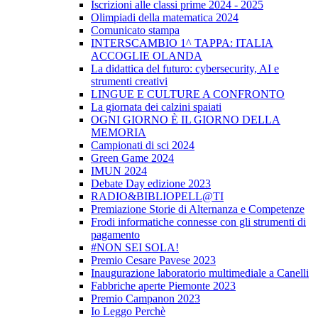
Iscrizioni alle classi prime 2024 - 2025
Olimpiadi della matematica 2024
Comunicato stampa
INTERSCAMBIO 1^ TAPPA: ITALIA
ACCOGLIE OLANDA
La didattica del futuro: cybersecurity, AI e
strumenti creativi
LINGUE E CULTURE A CONFRONTO
La giornata dei calzini spaiati
OGNI GIORNO È IL GIORNO DELLA
MEMORIA
Campionati di sci 2024
Green Game 2024
IMUN 2024
Debate Day edizione 2023
RADIO&BIBLIOPELL@TI
Premiazione Storie di Alternanza e Competenze
Frodi informatiche connesse con gli strumenti di
pagamento
#NON SEI SOLA!
Premio Cesare Pavese 2023
Inaugurazione laboratorio multimediale a Canelli
Fabbriche aperte Piemonte 2023
Premio Campanon 2023
Io Leggo Perchè