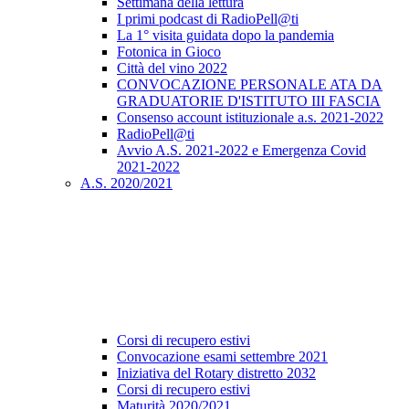
Settimana della lettura
I primi podcast di RadioPell@ti
La 1° visita guidata dopo la pandemia
Fotonica in Gioco
Città del vino 2022
CONVOCAZIONE PERSONALE ATA DA
GRADUATORIE D'ISTITUTO III FASCIA
Consenso account istituzionale a.s. 2021-2022
RadioPell@ti
Avvio A.S. 2021-2022 e Emergenza Covid
2021-2022
A.S. 2020/2021
Corsi di recupero estivi
Convocazione esami settembre 2021
Iniziativa del Rotary distretto 2032
Corsi di recupero estivi
Maturità 2020/2021