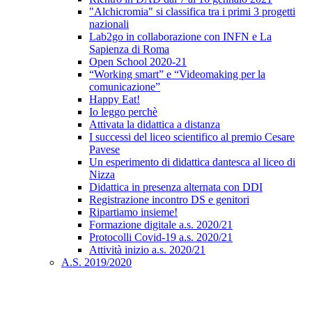
"Alchicromia" si classifica tra i primi 3 progetti
nazionali
Lab2go in collaborazione con INFN e La
Sapienza di Roma
Open School 2020-21
“Working smart” e “Videomaking per la
comunicazione”
Happy Eat!
Io leggo perchè
Attivata la didattica a distanza
I successi del liceo scientifico al premio Cesare
Pavese
Un esperimento di didattica dantesca al liceo di
Nizza
Didattica in presenza alternata con DDI
Registrazione incontro DS e genitori
Ripartiamo insieme!
Formazione digitale a.s. 2020/21
Protocolli Covid-19 a.s. 2020/21
Attività inizio a.s. 2020/21
A.S. 2019/2020