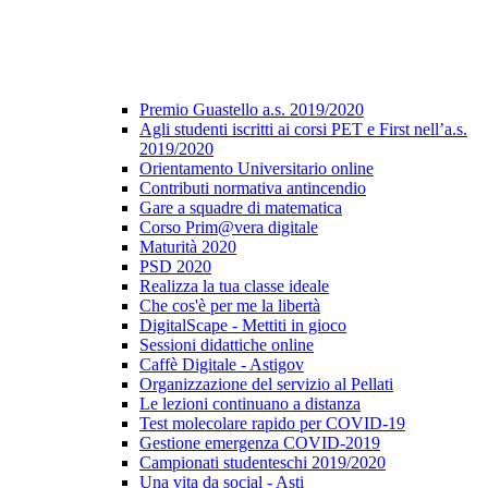
Premio Guastello a.s. 2019/2020
Agli studenti iscritti ai corsi PET e First nell’a.s.
2019/2020
Orientamento Universitario online
Contributi normativa antincendio
Gare a squadre di matematica
Corso Prim@vera digitale
Maturità 2020
PSD 2020
Realizza la tua classe ideale
Che cos'è per me la libertà
DigitalScape - Mettiti in gioco
Sessioni didattiche online
Caffè Digitale - Astigov
Organizzazione del servizio al Pellati
Le lezioni continuano a distanza
Test molecolare rapido per COVID-19
Gestione emergenza COVID-2019
Campionati studenteschi 2019/2020
Una vita da social - Asti