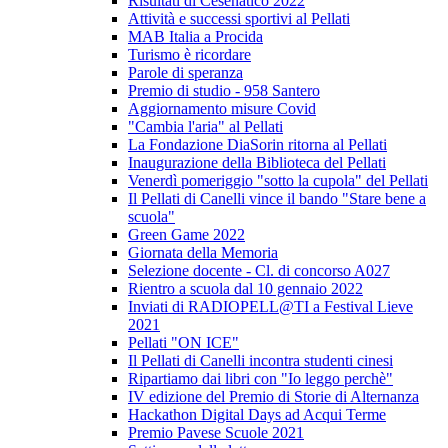
Risultati di Cesenatico 2022
Attività e successi sportivi al Pellati
MAB Italia a Procida
Turismo è ricordare
Parole di speranza
Premio di studio - 958 Santero
Aggiornamento misure Covid
"Cambia l'aria" al Pellati
La Fondazione DiaSorin ritorna al Pellati
Inaugurazione della Biblioteca del Pellati
Venerdì pomeriggio "sotto la cupola" del Pellati
Il Pellati di Canelli vince il bando "Stare bene a
scuola"
Green Game 2022
Giornata della Memoria
Selezione docente - Cl. di concorso A027
Rientro a scuola dal 10 gennaio 2022
Inviati di RADIOPELL@TI a Festival Lieve
2021
Pellati "ON ICE"
Il Pellati di Canelli incontra studenti cinesi
Ripartiamo dai libri con "Io leggo perchè"
IV edizione del Premio di Storie di Alternanza
Hackathon Digital Days ad Acqui Terme
Premio Pavese Scuole 2021