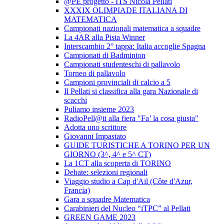
@PE progetto - ITS Nicola Pellati
XXXIX OLIMPIADE ITALIANA DI
MATEMATICA
Campionati nazionali matematica a squadre
La 4AR alla Pista Winner
Interscambio 2° tappa: Italia accoglie Spagna
Campionati di Badminton
Campionati studenteschi di pallavolo
Torneo di pallavolo
Campioni provinciali di calcio a 5
Il Pellati si classifica alla gara Nazionale di
scacchi
Puliamo insieme 2023
RadioPell@ti alla fiera "Fa’ la cosa giusta"
Adotta uno scrittore
Giovanni Impastato
GUIDE TURISTICHE A TORINO PER UN
GIORNO (3^, 4^ e 5^ CT)
La 1CT alla scoperta di TORINO
Debate: selezioni regionali
Viaggio studio a Cap d'Ail (Côte d'Azur,
Francia)
Gara a squadre Matematica
Carabinieri del Nucleo “iTPC” al Pellati
GREEN GAME 2023