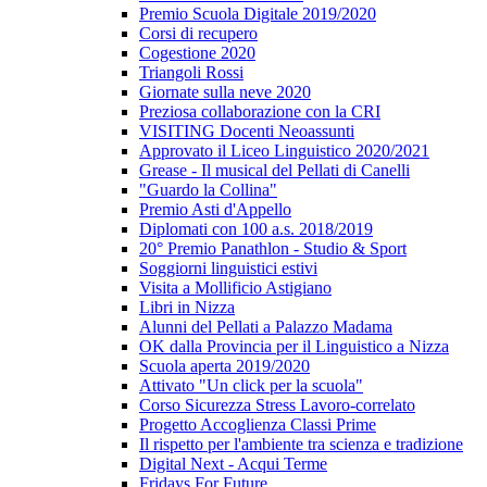
Premio Scuola Digitale 2019/2020
Corsi di recupero
Cogestione 2020
Triangoli Rossi
Giornate sulla neve 2020
Preziosa collaborazione con la CRI
VISITING Docenti Neoassunti
Approvato il Liceo Linguistico 2020/2021
Grease - Il musical del Pellati di Canelli
"Guardo la Collina"
Premio Asti d'Appello
Diplomati con 100 a.s. 2018/2019
20° Premio Panathlon - Studio & Sport
Soggiorni linguistici estivi
Visita a Mollificio Astigiano
Libri in Nizza
Alunni del Pellati a Palazzo Madama
OK dalla Provincia per il Linguistico a Nizza
Scuola aperta 2019/2020
Attivato "Un click per la scuola"
Corso Sicurezza Stress Lavoro-correlato
Progetto Accoglienza Classi Prime
Il rispetto per l'ambiente tra scienza e tradizione
Digital Next - Acqui Terme
Fridays For Future