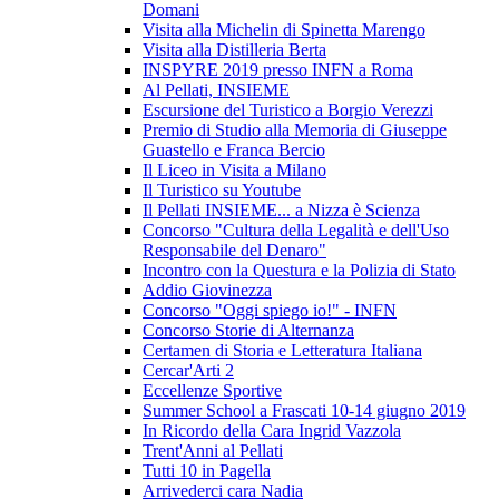
Domani
Visita alla Michelin di Spinetta Marengo
Visita alla Distilleria Berta
INSPYRE 2019 presso INFN a Roma
Al Pellati, INSIEME
Escursione del Turistico a Borgio Verezzi
Premio di Studio alla Memoria di Giuseppe
Guastello e Franca Bercio
Il Liceo in Visita a Milano
Il Turistico su Youtube
Il Pellati INSIEME... a Nizza è Scienza
Concorso "Cultura della Legalità e dell'Uso
Responsabile del Denaro"
Incontro con la Questura e la Polizia di Stato
Addio Giovinezza
Concorso "Oggi spiego io!" - INFN
Concorso Storie di Alternanza
Certamen di Storia e Letteratura Italiana
Cercar'Arti 2
Eccellenze Sportive
Summer School a Frascati 10-14 giugno 2019
In Ricordo della Cara Ingrid Vazzola
Trent'Anni al Pellati
Tutti 10 in Pagella
Arrivederci cara Nadia