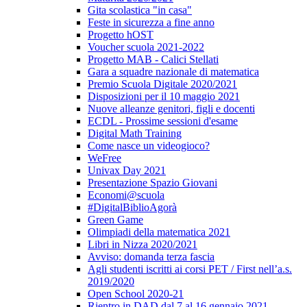
Gita scolastica "in casa"
Feste in sicurezza a fine anno
Progetto hOST
Voucher scuola 2021-2022
Progetto MAB - Calici Stellati
Gara a squadre nazionale di matematica
Premio Scuola Digitale 2020/2021
Disposizioni per il 10 maggio 2021
Nuove alleanze genitori, figli e docenti
ECDL - Prossime sessioni d'esame
Digital Math Training
Come nasce un videogioco?
WeFree
Univax Day 2021
Presentazione Spazio Giovani
Economi@scuola
#DigitalBiblioAgorà
Green Game
Olimpiadi della matematica 2021
Libri in Nizza 2020/2021
Avviso: domanda terza fascia
Agli studenti iscritti ai corsi PET / First nell’a.s.
2019/2020
Open School 2020-21
Rientro in DAD dal 7 al 16 gennaio 2021