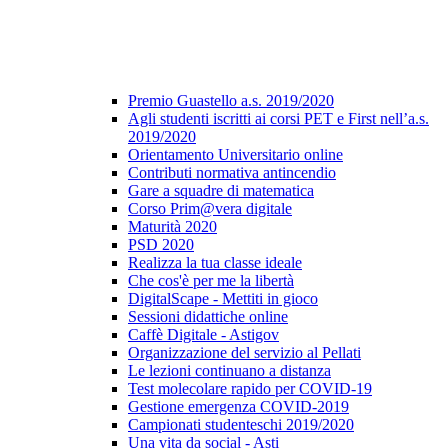
Premio Guastello a.s. 2019/2020
Agli studenti iscritti ai corsi PET e First nell’a.s.
2019/2020
Orientamento Universitario online
Contributi normativa antincendio
Gare a squadre di matematica
Corso Prim@vera digitale
Maturità 2020
PSD 2020
Realizza la tua classe ideale
Che cos'è per me la libertà
DigitalScape - Mettiti in gioco
Sessioni didattiche online
Caffè Digitale - Astigov
Organizzazione del servizio al Pellati
Le lezioni continuano a distanza
Test molecolare rapido per COVID-19
Gestione emergenza COVID-2019
Campionati studenteschi 2019/2020
Una vita da social - Asti