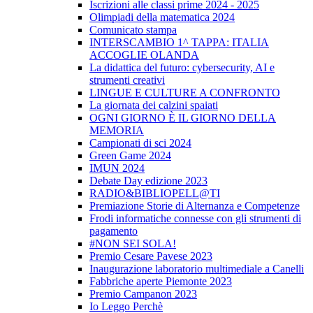
Iscrizioni alle classi prime 2024 - 2025
Olimpiadi della matematica 2024
Comunicato stampa
INTERSCAMBIO 1^ TAPPA: ITALIA
ACCOGLIE OLANDA
La didattica del futuro: cybersecurity, AI e
strumenti creativi
LINGUE E CULTURE A CONFRONTO
La giornata dei calzini spaiati
OGNI GIORNO È IL GIORNO DELLA
MEMORIA
Campionati di sci 2024
Green Game 2024
IMUN 2024
Debate Day edizione 2023
RADIO&BIBLIOPELL@TI
Premiazione Storie di Alternanza e Competenze
Frodi informatiche connesse con gli strumenti di
pagamento
#NON SEI SOLA!
Premio Cesare Pavese 2023
Inaugurazione laboratorio multimediale a Canelli
Fabbriche aperte Piemonte 2023
Premio Campanon 2023
Io Leggo Perchè