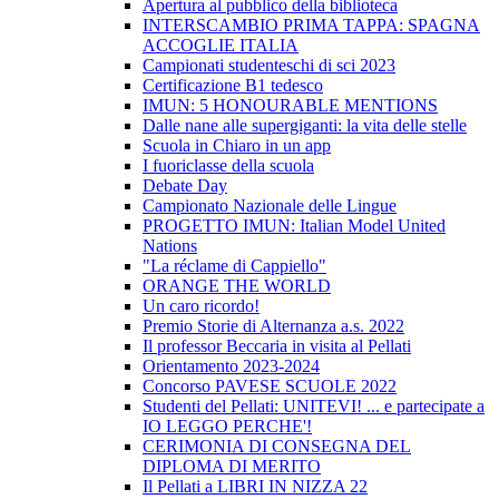
Apertura al pubblico della biblioteca
INTERSCAMBIO PRIMA TAPPA: SPAGNA
ACCOGLIE ITALIA
Campionati studenteschi di sci 2023
Certificazione B1 tedesco
IMUN: 5 HONOURABLE MENTIONS
Dalle nane alle supergiganti: la vita delle stelle
Scuola in Chiaro in un app
I fuoriclasse della scuola
Debate Day
Campionato Nazionale delle Lingue
PROGETTO IMUN: Italian Model United
Nations
"La réclame di Cappiello"
ORANGE THE WORLD
Un caro ricordo!
Premio Storie di Alternanza a.s. 2022
Il professor Beccaria in visita al Pellati
Orientamento 2023-2024
Concorso PAVESE SCUOLE 2022
Studenti del Pellati: UNITEVI! ... e partecipate a
IO LEGGO PERCHE'!
CERIMONIA DI CONSEGNA DEL
DIPLOMA DI MERITO
Il Pellati a LIBRI IN NIZZA 22