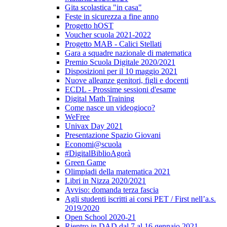
Gita scolastica "in casa"
Feste in sicurezza a fine anno
Progetto hOST
Voucher scuola 2021-2022
Progetto MAB - Calici Stellati
Gara a squadre nazionale di matematica
Premio Scuola Digitale 2020/2021
Disposizioni per il 10 maggio 2021
Nuove alleanze genitori, figli e docenti
ECDL - Prossime sessioni d'esame
Digital Math Training
Come nasce un videogioco?
WeFree
Univax Day 2021
Presentazione Spazio Giovani
Economi@scuola
#DigitalBiblioAgorà
Green Game
Olimpiadi della matematica 2021
Libri in Nizza 2020/2021
Avviso: domanda terza fascia
Agli studenti iscritti ai corsi PET / First nell’a.s.
2019/2020
Open School 2020-21
Rientro in DAD dal 7 al 16 gennaio 2021