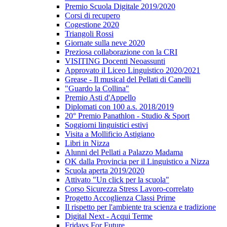
Premio Scuola Digitale 2019/2020
Corsi di recupero
Cogestione 2020
Triangoli Rossi
Giornate sulla neve 2020
Preziosa collaborazione con la CRI
VISITING Docenti Neoassunti
Approvato il Liceo Linguistico 2020/2021
Grease - Il musical del Pellati di Canelli
"Guardo la Collina"
Premio Asti d'Appello
Diplomati con 100 a.s. 2018/2019
20° Premio Panathlon - Studio & Sport
Soggiorni linguistici estivi
Visita a Mollificio Astigiano
Libri in Nizza
Alunni del Pellati a Palazzo Madama
OK dalla Provincia per il Linguistico a Nizza
Scuola aperta 2019/2020
Attivato "Un click per la scuola"
Corso Sicurezza Stress Lavoro-correlato
Progetto Accoglienza Classi Prime
Il rispetto per l'ambiente tra scienza e tradizione
Digital Next - Acqui Terme
Fridays For Future