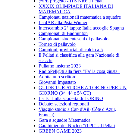
@PE progetto - ITS Nicola Pellati
XXXIX OLIMPIADE ITALIANA DI
MATEMATICA
Campionati nazionali matematica a squadre
La 4AR alla Pista Winner
Interscambio 2° tappa: Italia accoglie Spagna
Campionati di Badminton
Campionati studenteschi di pallavolo
Torneo di pallavolo
Campioni provinciali di calcio a 5
Il Pellati si classifica alla gara Nazionale di
scacchi
Puliamo insieme 2023
RadioPell@ti alla fiera "Fa’ la cosa giusta"
Adotta uno scrittore
Giovanni Impastato
GUIDE TURISTICHE A TORINO PER UN
GIORNO (3^, 4^ e 5^ CT)
La 1CT alla scoperta di TORINO
Debate: selezioni regionali
Viaggio studio a Cap d'Ail (Côte d'Azur,
Francia)
Gara a squadre Matematica
Carabinieri del Nucleo “iTPC” al Pellati
GREEN GAME 2023