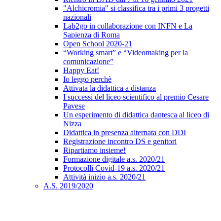
"Alchicromia" si classifica tra i primi 3 progetti
nazionali
Lab2go in collaborazione con INFN e La
Sapienza di Roma
Open School 2020-21
“Working smart” e “Videomaking per la
comunicazione”
Happy Eat!
Io leggo perchè
Attivata la didattica a distanza
I successi del liceo scientifico al premio Cesare
Pavese
Un esperimento di didattica dantesca al liceo di
Nizza
Didattica in presenza alternata con DDI
Registrazione incontro DS e genitori
Ripartiamo insieme!
Formazione digitale a.s. 2020/21
Protocolli Covid-19 a.s. 2020/21
Attività inizio a.s. 2020/21
A.S. 2019/2020