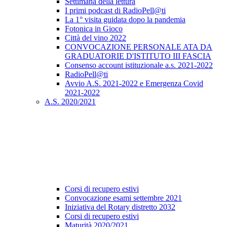
Settimana della lettura
I primi podcast di RadioPell@ti
La 1° visita guidata dopo la pandemia
Fotonica in Gioco
Città del vino 2022
CONVOCAZIONE PERSONALE ATA DA
GRADUATORIE D'ISTITUTO III FASCIA
Consenso account istituzionale a.s. 2021-2022
RadioPell@ti
Avvio A.S. 2021-2022 e Emergenza Covid
2021-2022
A.S. 2020/2021
Corsi di recupero estivi
Convocazione esami settembre 2021
Iniziativa del Rotary distretto 2032
Corsi di recupero estivi
Maturità 2020/2021