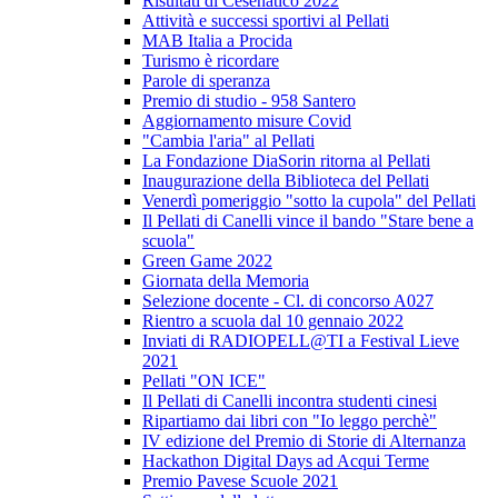
Risultati di Cesenatico 2022
Attività e successi sportivi al Pellati
MAB Italia a Procida
Turismo è ricordare
Parole di speranza
Premio di studio - 958 Santero
Aggiornamento misure Covid
"Cambia l'aria" al Pellati
La Fondazione DiaSorin ritorna al Pellati
Inaugurazione della Biblioteca del Pellati
Venerdì pomeriggio "sotto la cupola" del Pellati
Il Pellati di Canelli vince il bando "Stare bene a
scuola"
Green Game 2022
Giornata della Memoria
Selezione docente - Cl. di concorso A027
Rientro a scuola dal 10 gennaio 2022
Inviati di RADIOPELL@TI a Festival Lieve
2021
Pellati "ON ICE"
Il Pellati di Canelli incontra studenti cinesi
Ripartiamo dai libri con "Io leggo perchè"
IV edizione del Premio di Storie di Alternanza
Hackathon Digital Days ad Acqui Terme
Premio Pavese Scuole 2021