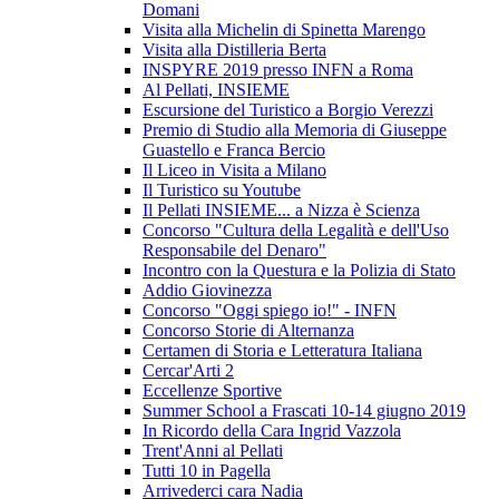
Domani
Visita alla Michelin di Spinetta Marengo
Visita alla Distilleria Berta
INSPYRE 2019 presso INFN a Roma
Al Pellati, INSIEME
Escursione del Turistico a Borgio Verezzi
Premio di Studio alla Memoria di Giuseppe
Guastello e Franca Bercio
Il Liceo in Visita a Milano
Il Turistico su Youtube
Il Pellati INSIEME... a Nizza è Scienza
Concorso "Cultura della Legalità e dell'Uso
Responsabile del Denaro"
Incontro con la Questura e la Polizia di Stato
Addio Giovinezza
Concorso "Oggi spiego io!" - INFN
Concorso Storie di Alternanza
Certamen di Storia e Letteratura Italiana
Cercar'Arti 2
Eccellenze Sportive
Summer School a Frascati 10-14 giugno 2019
In Ricordo della Cara Ingrid Vazzola
Trent'Anni al Pellati
Tutti 10 in Pagella
Arrivederci cara Nadia