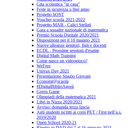
Gita scolastica "in casa"
Feste in sicurezza a fine anno
Progetto hOST
Voucher scuola 2021-2022
Progetto MAB - Calici Stellati
Gara a squadre nazionale di matematica
Premio Scuola Digitale 2020/2021
Disposizioni per il 10 maggio 2021
Nuove alleanze genitori, figli e docenti
ECDL - Prossime sessioni d'esame
Digital Math Training
Come nasce un videogioco?
WeFree
Univax Day 2021
Presentazione Spazio Giovani
Economi@scuola
#DigitalBiblioAgorà
Green Game
Olimpiadi della matematica 2021
Libri in Nizza 2020/2021
Avviso: domanda terza fascia
Agli studenti iscritti ai corsi PET / First nell’a.s.
2019/2020
Open School 2020-21
Rientro in DAD dal 7 al 16 gennaio 2021