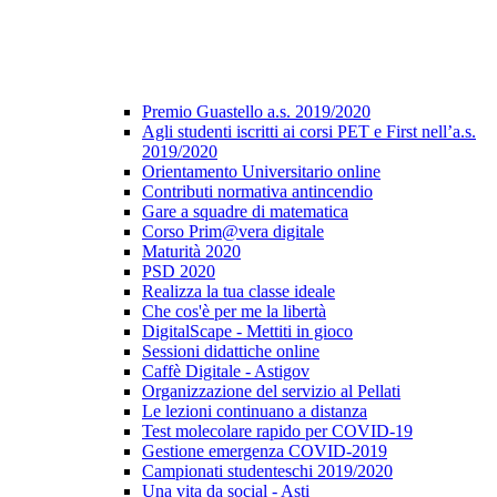
Premio Guastello a.s. 2019/2020
Agli studenti iscritti ai corsi PET e First nell’a.s.
2019/2020
Orientamento Universitario online
Contributi normativa antincendio
Gare a squadre di matematica
Corso Prim@vera digitale
Maturità 2020
PSD 2020
Realizza la tua classe ideale
Che cos'è per me la libertà
DigitalScape - Mettiti in gioco
Sessioni didattiche online
Caffè Digitale - Astigov
Organizzazione del servizio al Pellati
Le lezioni continuano a distanza
Test molecolare rapido per COVID-19
Gestione emergenza COVID-2019
Campionati studenteschi 2019/2020
Una vita da social - Asti