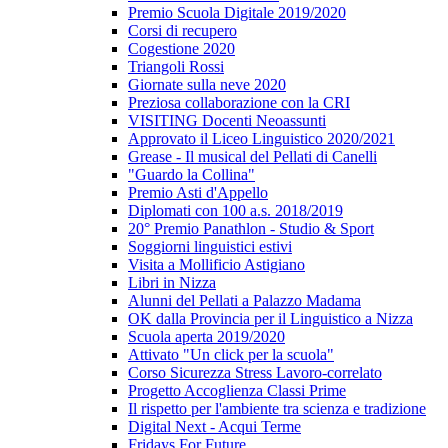
Premio Scuola Digitale 2019/2020
Corsi di recupero
Cogestione 2020
Triangoli Rossi
Giornate sulla neve 2020
Preziosa collaborazione con la CRI
VISITING Docenti Neoassunti
Approvato il Liceo Linguistico 2020/2021
Grease - Il musical del Pellati di Canelli
"Guardo la Collina"
Premio Asti d'Appello
Diplomati con 100 a.s. 2018/2019
20° Premio Panathlon - Studio & Sport
Soggiorni linguistici estivi
Visita a Mollificio Astigiano
Libri in Nizza
Alunni del Pellati a Palazzo Madama
OK dalla Provincia per il Linguistico a Nizza
Scuola aperta 2019/2020
Attivato "Un click per la scuola"
Corso Sicurezza Stress Lavoro-correlato
Progetto Accoglienza Classi Prime
Il rispetto per l'ambiente tra scienza e tradizione
Digital Next - Acqui Terme
Fridays For Future