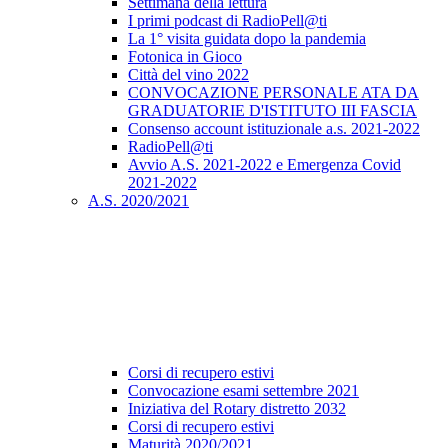
Settimana della lettura
I primi podcast di RadioPell@ti
La 1° visita guidata dopo la pandemia
Fotonica in Gioco
Città del vino 2022
CONVOCAZIONE PERSONALE ATA DA
GRADUATORIE D'ISTITUTO III FASCIA
Consenso account istituzionale a.s. 2021-2022
RadioPell@ti
Avvio A.S. 2021-2022 e Emergenza Covid
2021-2022
A.S. 2020/2021
Corsi di recupero estivi
Convocazione esami settembre 2021
Iniziativa del Rotary distretto 2032
Corsi di recupero estivi
Maturità 2020/2021