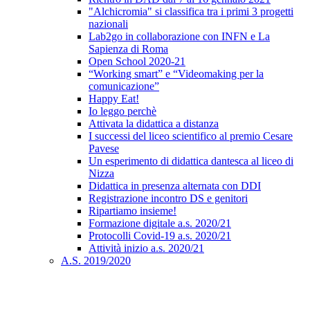
"Alchicromia" si classifica tra i primi 3 progetti
nazionali
Lab2go in collaborazione con INFN e La
Sapienza di Roma
Open School 2020-21
“Working smart” e “Videomaking per la
comunicazione”
Happy Eat!
Io leggo perchè
Attivata la didattica a distanza
I successi del liceo scientifico al premio Cesare
Pavese
Un esperimento di didattica dantesca al liceo di
Nizza
Didattica in presenza alternata con DDI
Registrazione incontro DS e genitori
Ripartiamo insieme!
Formazione digitale a.s. 2020/21
Protocolli Covid-19 a.s. 2020/21
Attività inizio a.s. 2020/21
A.S. 2019/2020