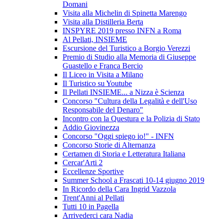
Domani
Visita alla Michelin di Spinetta Marengo
Visita alla Distilleria Berta
INSPYRE 2019 presso INFN a Roma
Al Pellati, INSIEME
Escursione del Turistico a Borgio Verezzi
Premio di Studio alla Memoria di Giuseppe
Guastello e Franca Bercio
Il Liceo in Visita a Milano
Il Turistico su Youtube
Il Pellati INSIEME... a Nizza è Scienza
Concorso "Cultura della Legalità e dell'Uso
Responsabile del Denaro"
Incontro con la Questura e la Polizia di Stato
Addio Giovinezza
Concorso "Oggi spiego io!" - INFN
Concorso Storie di Alternanza
Certamen di Storia e Letteratura Italiana
Cercar'Arti 2
Eccellenze Sportive
Summer School a Frascati 10-14 giugno 2019
In Ricordo della Cara Ingrid Vazzola
Trent'Anni al Pellati
Tutti 10 in Pagella
Arrivederci cara Nadia