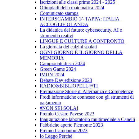
Iscrizioni alle classi prime 2024 - 2025
Olimpiadi della matematica 2024
Comunicato stampa
INTERSCAMBIO 1^ TAPPA: ITALIA
ACCOGLIE OLANDA
La didattica del futuro: cybersecurity, AI e
strumenti creativi
LINGUE E CULTURE A CONFRONTO
La giornata dei calzini spaiati
OGNI GIORNO È IL GIORNO DELLA
MEMORIA
Campionati di sci 2024
Green Game 2024
IMUN 2024
Debate Day edizione 2023
RADIO&BIBLIOPELL@TI
Premiazione Storie di Alternanza e Competenze
Frodi informatiche connesse con gli strumenti di
pagamento
#NON SEI SOLA!
Premio Cesare Pavese 2023
Inaugurazione laboratorio multimediale a Canelli
Fabbriche aperte Piemonte 2023
Premio Campanon 2023
Io Leggo Perchè