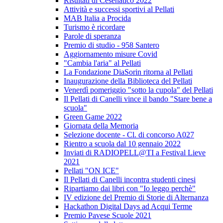
Risultati di Cesenatico 2022
Attività e successi sportivi al Pellati
MAB Italia a Procida
Turismo è ricordare
Parole di speranza
Premio di studio - 958 Santero
Aggiornamento misure Covid
"Cambia l'aria" al Pellati
La Fondazione DiaSorin ritorna al Pellati
Inaugurazione della Biblioteca del Pellati
Venerdì pomeriggio "sotto la cupola" del Pellati
Il Pellati di Canelli vince il bando "Stare bene a
scuola"
Green Game 2022
Giornata della Memoria
Selezione docente - Cl. di concorso A027
Rientro a scuola dal 10 gennaio 2022
Inviati di RADIOPELL@TI a Festival Lieve
2021
Pellati "ON ICE"
Il Pellati di Canelli incontra studenti cinesi
Ripartiamo dai libri con "Io leggo perchè"
IV edizione del Premio di Storie di Alternanza
Hackathon Digital Days ad Acqui Terme
Premio Pavese Scuole 2021