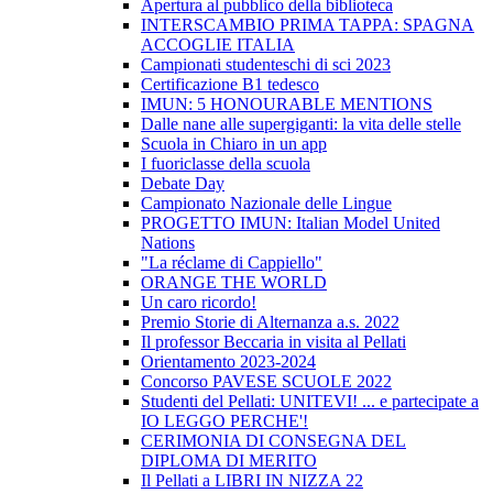
Apertura al pubblico della biblioteca
INTERSCAMBIO PRIMA TAPPA: SPAGNA
ACCOGLIE ITALIA
Campionati studenteschi di sci 2023
Certificazione B1 tedesco
IMUN: 5 HONOURABLE MENTIONS
Dalle nane alle supergiganti: la vita delle stelle
Scuola in Chiaro in un app
I fuoriclasse della scuola
Debate Day
Campionato Nazionale delle Lingue
PROGETTO IMUN: Italian Model United
Nations
"La réclame di Cappiello"
ORANGE THE WORLD
Un caro ricordo!
Premio Storie di Alternanza a.s. 2022
Il professor Beccaria in visita al Pellati
Orientamento 2023-2024
Concorso PAVESE SCUOLE 2022
Studenti del Pellati: UNITEVI! ... e partecipate a
IO LEGGO PERCHE'!
CERIMONIA DI CONSEGNA DEL
DIPLOMA DI MERITO
Il Pellati a LIBRI IN NIZZA 22