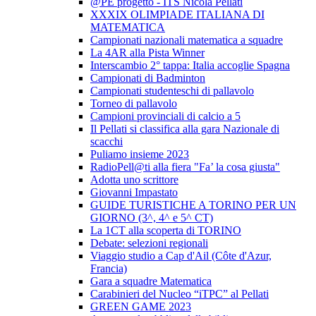
@PE progetto - ITS Nicola Pellati
XXXIX OLIMPIADE ITALIANA DI
MATEMATICA
Campionati nazionali matematica a squadre
La 4AR alla Pista Winner
Interscambio 2° tappa: Italia accoglie Spagna
Campionati di Badminton
Campionati studenteschi di pallavolo
Torneo di pallavolo
Campioni provinciali di calcio a 5
Il Pellati si classifica alla gara Nazionale di
scacchi
Puliamo insieme 2023
RadioPell@ti alla fiera "Fa’ la cosa giusta"
Adotta uno scrittore
Giovanni Impastato
GUIDE TURISTICHE A TORINO PER UN
GIORNO (3^, 4^ e 5^ CT)
La 1CT alla scoperta di TORINO
Debate: selezioni regionali
Viaggio studio a Cap d'Ail (Côte d'Azur,
Francia)
Gara a squadre Matematica
Carabinieri del Nucleo “iTPC” al Pellati
GREEN GAME 2023