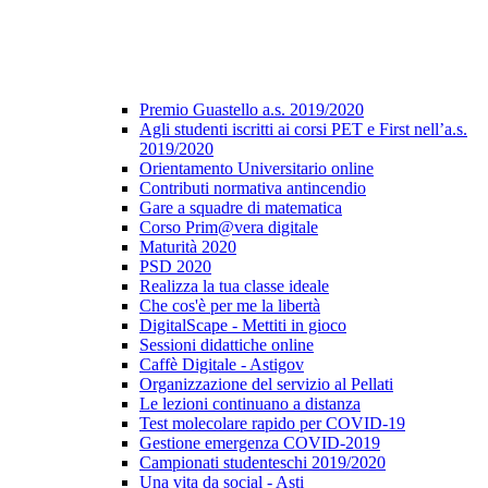
Premio Guastello a.s. 2019/2020
Agli studenti iscritti ai corsi PET e First nell’a.s.
2019/2020
Orientamento Universitario online
Contributi normativa antincendio
Gare a squadre di matematica
Corso Prim@vera digitale
Maturità 2020
PSD 2020
Realizza la tua classe ideale
Che cos'è per me la libertà
DigitalScape - Mettiti in gioco
Sessioni didattiche online
Caffè Digitale - Astigov
Organizzazione del servizio al Pellati
Le lezioni continuano a distanza
Test molecolare rapido per COVID-19
Gestione emergenza COVID-2019
Campionati studenteschi 2019/2020
Una vita da social - Asti