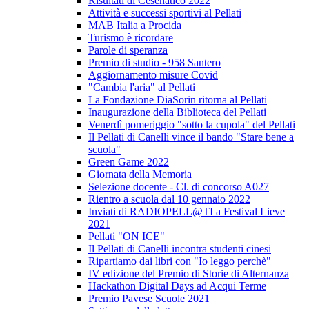
Risultati di Cesenatico 2022
Attività e successi sportivi al Pellati
MAB Italia a Procida
Turismo è ricordare
Parole di speranza
Premio di studio - 958 Santero
Aggiornamento misure Covid
"Cambia l'aria" al Pellati
La Fondazione DiaSorin ritorna al Pellati
Inaugurazione della Biblioteca del Pellati
Venerdì pomeriggio "sotto la cupola" del Pellati
Il Pellati di Canelli vince il bando "Stare bene a
scuola"
Green Game 2022
Giornata della Memoria
Selezione docente - Cl. di concorso A027
Rientro a scuola dal 10 gennaio 2022
Inviati di RADIOPELL@TI a Festival Lieve
2021
Pellati "ON ICE"
Il Pellati di Canelli incontra studenti cinesi
Ripartiamo dai libri con "Io leggo perchè"
IV edizione del Premio di Storie di Alternanza
Hackathon Digital Days ad Acqui Terme
Premio Pavese Scuole 2021