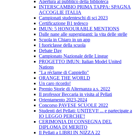
Apertura al pubblico della biblioteca
INTERSCAMBIO PRIMA TAPPA: SPAGNA
ACCOGLIE ITALIA
Campionati studenteschi di sci 2023
Certificazione B1 tedesco
IMUN: 5 HONOURABLE MENTIONS
Dalle nane alle supergiganti: la vita delle stelle
Scuola in Chiaro in un app
I fuoriclasse della scuola
Debate Day
Campionato Nazionale delle Lingue
PROGETTO IMUN: Italian Model United
Nations
"La réclame di Cappiello"
ORANGE THE WORLD
Un caro ricordo!
Premio Storie di Alternanza a.s. 2022
Il professor Beccaria in visita al Pellati
Orientamento 2023-2024
Concorso PAVESE SCUOLE 2022
Studenti del Pellati: UNITEVI! ... e partecipate a
IO LEGGO PERCHE'!
CERIMONIA DI CONSEGNA DEL
DIPLOMA DI MERITO
Il Pellati a LIBRI IN NIZZA 22