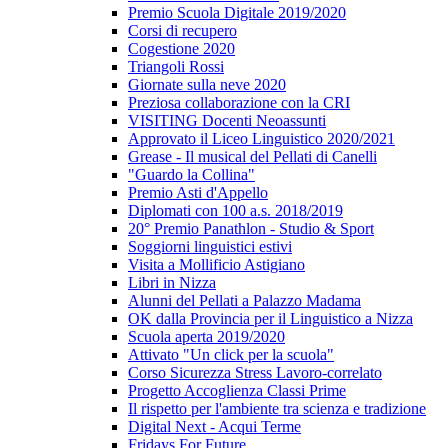
Premio Scuola Digitale 2019/2020
Corsi di recupero
Cogestione 2020
Triangoli Rossi
Giornate sulla neve 2020
Preziosa collaborazione con la CRI
VISITING Docenti Neoassunti
Approvato il Liceo Linguistico 2020/2021
Grease - Il musical del Pellati di Canelli
"Guardo la Collina"
Premio Asti d'Appello
Diplomati con 100 a.s. 2018/2019
20° Premio Panathlon - Studio & Sport
Soggiorni linguistici estivi
Visita a Mollificio Astigiano
Libri in Nizza
Alunni del Pellati a Palazzo Madama
OK dalla Provincia per il Linguistico a Nizza
Scuola aperta 2019/2020
Attivato "Un click per la scuola"
Corso Sicurezza Stress Lavoro-correlato
Progetto Accoglienza Classi Prime
Il rispetto per l'ambiente tra scienza e tradizione
Digital Next - Acqui Terme
Fridays For Future