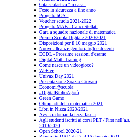
Gita scolastica "in casa"
Feste in sicurezza a fine anno
Progetto hOST
Voucher scuola 2021-2022
Progetto MAB - Calici Stellati
Gara a squadre nazionale di matematica
Premio Scuola Digitale 2020/2021
Disposizioni per il 10 maggio 2021
Nuove alleanze genitori, figli e docenti
ECDL - Prossime sessioni d'esame
Digital Math Training
Come nasce un videogioco?
WeFree
Univax Day 2021
Presentazione Spazio Giovani
Economi@scuola
#DigitalBiblioAgorà
Green Game
Olimpiadi della matematica 2021
Libri in Nizza 2020/2021
Avviso: domanda terza fascia
Agli studenti iscritti ai corsi PET / First nell’a.s.
2019/2020
Open School 2020-21
Rientro in DAD dal 7 al 16 gennaio 2021