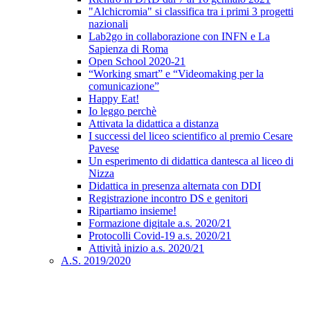
"Alchicromia" si classifica tra i primi 3 progetti
nazionali
Lab2go in collaborazione con INFN e La
Sapienza di Roma
Open School 2020-21
“Working smart” e “Videomaking per la
comunicazione”
Happy Eat!
Io leggo perchè
Attivata la didattica a distanza
I successi del liceo scientifico al premio Cesare
Pavese
Un esperimento di didattica dantesca al liceo di
Nizza
Didattica in presenza alternata con DDI
Registrazione incontro DS e genitori
Ripartiamo insieme!
Formazione digitale a.s. 2020/21
Protocolli Covid-19 a.s. 2020/21
Attività inizio a.s. 2020/21
A.S. 2019/2020