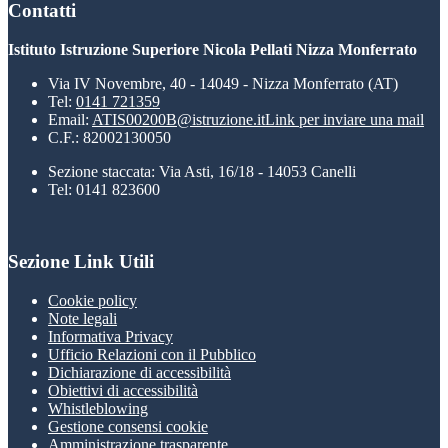
Contatti
Istituto Istruzione Superiore Nicola Pellati Nizza Monferrato
Via IV Novembre, 40 - 14049 - Nizza Monferrato (AT)
Tel:
0141 721359
Email:
ATIS00200B@istruzione.it
Link per inviare una mail
C.F.: 82002130050
Sezione staccata: Via Asti, 16/18 - 14053 Canelli
Tel: 0141 823600
Sezione Link Utili
Cookie policy
Note legali
Informativa Privacy
Ufficio Relazioni con il Pubblico
Dichiarazione di accessibilità
Obiettivi di accessibilità
Whistleblowing
Gestione consensi cookie
Amministrazione trasparente