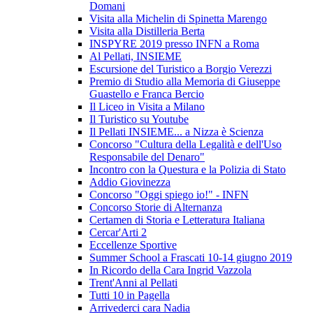
Domani
Visita alla Michelin di Spinetta Marengo
Visita alla Distilleria Berta
INSPYRE 2019 presso INFN a Roma
Al Pellati, INSIEME
Escursione del Turistico a Borgio Verezzi
Premio di Studio alla Memoria di Giuseppe
Guastello e Franca Bercio
Il Liceo in Visita a Milano
Il Turistico su Youtube
Il Pellati INSIEME... a Nizza è Scienza
Concorso "Cultura della Legalità e dell'Uso
Responsabile del Denaro"
Incontro con la Questura e la Polizia di Stato
Addio Giovinezza
Concorso "Oggi spiego io!" - INFN
Concorso Storie di Alternanza
Certamen di Storia e Letteratura Italiana
Cercar'Arti 2
Eccellenze Sportive
Summer School a Frascati 10-14 giugno 2019
In Ricordo della Cara Ingrid Vazzola
Trent'Anni al Pellati
Tutti 10 in Pagella
Arrivederci cara Nadia