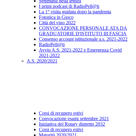
Settimana della lettura
I primi podcast di RadioPell@ti
La 1° visita guidata dopo la pandemia
Fotonica in Gioco
Città del vino 2022
CONVOCAZIONE PERSONALE ATA DA
GRADUATORIE D'ISTITUTO III FASCIA
Consenso account istituzionale a.s. 2021-2022
RadioPell@ti
Avvio A.S. 2021-2022 e Emergenza Covid
2021-2022
A.S. 2020/2021
Corsi di recupero estivi
Convocazione esami settembre 2021
Iniziativa del Rotary distretto 2032
Corsi di recupero estivi
Maturità 2020/2021