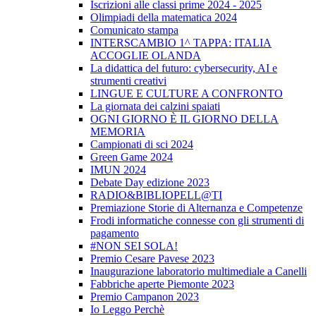
Iscrizioni alle classi prime 2024 - 2025
Olimpiadi della matematica 2024
Comunicato stampa
INTERSCAMBIO 1^ TAPPA: ITALIA
ACCOGLIE OLANDA
La didattica del futuro: cybersecurity, AI e
strumenti creativi
LINGUE E CULTURE A CONFRONTO
La giornata dei calzini spaiati
OGNI GIORNO È IL GIORNO DELLA
MEMORIA
Campionati di sci 2024
Green Game 2024
IMUN 2024
Debate Day edizione 2023
RADIO&BIBLIOPELL@TI
Premiazione Storie di Alternanza e Competenze
Frodi informatiche connesse con gli strumenti di
pagamento
#NON SEI SOLA!
Premio Cesare Pavese 2023
Inaugurazione laboratorio multimediale a Canelli
Fabbriche aperte Piemonte 2023
Premio Campanon 2023
Io Leggo Perchè