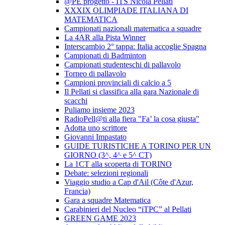
@PE progetto - ITS Nicola Pellati
XXXIX OLIMPIADE ITALIANA DI
MATEMATICA
Campionati nazionali matematica a squadre
La 4AR alla Pista Winner
Interscambio 2° tappa: Italia accoglie Spagna
Campionati di Badminton
Campionati studenteschi di pallavolo
Torneo di pallavolo
Campioni provinciali di calcio a 5
Il Pellati si classifica alla gara Nazionale di
scacchi
Puliamo insieme 2023
RadioPell@ti alla fiera "Fa’ la cosa giusta"
Adotta uno scrittore
Giovanni Impastato
GUIDE TURISTICHE A TORINO PER UN
GIORNO (3^, 4^ e 5^ CT)
La 1CT alla scoperta di TORINO
Debate: selezioni regionali
Viaggio studio a Cap d'Ail (Côte d'Azur,
Francia)
Gara a squadre Matematica
Carabinieri del Nucleo “iTPC” al Pellati
GREEN GAME 2023