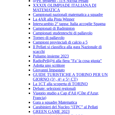
@PE progetto - ITS Nicola Pellati
XXXIX OLIMPIADE ITALIANA DI
MATEMATICA
Campionati nazionali matematica a squadre
La 4AR alla Pista Winner
Interscambio 2° tappa: Italia accoglie Spagna
Campionati di Badminton
Campionati studenteschi di pallavolo
Torneo di pallavolo
Campioni provinciali di calcio a 5
Il Pellati si classifica alla gara Nazionale di
scacchi
Puliamo insieme 2023
RadioPell@ti alla fiera "Fa’ la cosa giusta"
Adotta uno scrittore
Giovanni Impastato
GUIDE TURISTICHE A TORINO PER UN
GIORNO (3^, 4^ e 5^ CT)
La 1CT alla scoperta di TORINO
Debate: selezioni regionali
Viaggio studio a Cap d'Ail (Côte d'Azur,
Francia)
Gara a squadre Matematica
Carabinieri del Nucleo “iTPC” al Pellati
GREEN GAME 2023