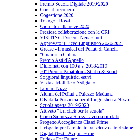
Premio Scuola Digitale 2019/2020
Corsi di recupero
Cogestione 2020
Triangoli Rossi
Giornate sulla neve 2020
Preziosa collaborazione con la CRI
VISITING Docenti Neoassunti
Approvato il Liceo Linguistico 2020/2021
Grease - Il musical del Pellati di Canelli
"Guardo la Collina"
Premio Asti d'Appello
Diplomati con 100 a.s. 2018/2019
20° Premio Panathlon - Studio & Sport
Soggiorni linguistici estivi
Visita a Mollificio Astigiano
Libri in Nizza
Alunni del Pellati a Palazzo Madama
OK dalla Provincia per il Linguistico a Nizza
Scuola aperta 2019/2020
Attivato "Un click per la scuola"
Corso Sicurezza Stress Lavoro-correlato
Progetto Accoglienza Classi Prime
Il rispetto per l'ambiente tra scienza e tradizione
Digital Next - Acqui Terme
Fridays For Future