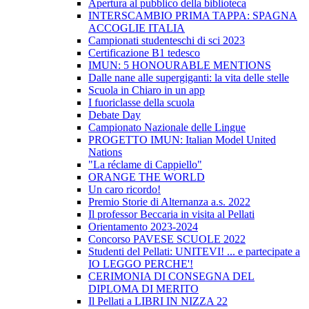
Apertura al pubblico della biblioteca
INTERSCAMBIO PRIMA TAPPA: SPAGNA
ACCOGLIE ITALIA
Campionati studenteschi di sci 2023
Certificazione B1 tedesco
IMUN: 5 HONOURABLE MENTIONS
Dalle nane alle supergiganti: la vita delle stelle
Scuola in Chiaro in un app
I fuoriclasse della scuola
Debate Day
Campionato Nazionale delle Lingue
PROGETTO IMUN: Italian Model United
Nations
"La réclame di Cappiello"
ORANGE THE WORLD
Un caro ricordo!
Premio Storie di Alternanza a.s. 2022
Il professor Beccaria in visita al Pellati
Orientamento 2023-2024
Concorso PAVESE SCUOLE 2022
Studenti del Pellati: UNITEVI! ... e partecipate a
IO LEGGO PERCHE'!
CERIMONIA DI CONSEGNA DEL
DIPLOMA DI MERITO
Il Pellati a LIBRI IN NIZZA 22