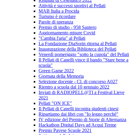
Risultati di Cesenatico 2022
Attività e successi sportivi al Pellati
MAB Italia a Procida
Turismo è ricordare
Parole di speranza
Premio di studio - 958 Santero
Aggiornamento misure Covid
"Cambia l'aria" al Pellati
La Fondazione DiaSorin ritorna al Pellati
Inaugurazione della Biblioteca del Pellati
Venerdì pomeriggio "sotto la cupola" del Pellati
Il Pellati di Canelli vince il bando "Stare bene a
scuola"
Green Game 2022
Giornata della Memoria
Selezione docente - Cl. di concorso A027
Rientro a scuola dal 10 gennaio 2022
Inviati di RADIOPELL@TI a Festival Lieve
2021
Pellati "ON ICE"
Il Pellati di Canelli incontra studenti cinesi
Ripartiamo dai libri con "Io leggo perchè"
IV edizione del Premio di Storie di Alternanza
Hackathon Digital Days ad Acqui Terme
Premio Pavese Scuole 2021