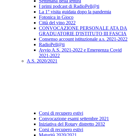
Settimana della lettura
I primi podcast di RadioPell@ti
La 1° visita guidata dopo la pandemia
Fotonica in Gioco
Città del vino 2022
CONVOCAZIONE PERSONALE ATA DA
GRADUATORIE D'ISTITUTO III FASCIA
Consenso account istituzionale a.s. 2021-2022
RadioPell@ti
Avvio A.S. 2021-2022 e Emergenza Covid
2021-2022
A.S. 2020/2021
Corsi di recupero estivi
Convocazione esami settembre 2021
Iniziativa del Rotary distretto 2032
Corsi di recupero estivi
Maturità 2020/2021