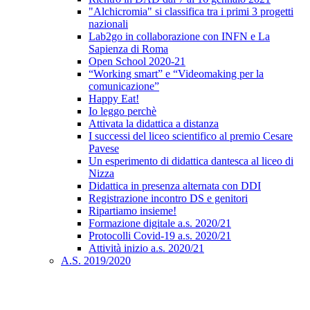
"Alchicromia" si classifica tra i primi 3 progetti
nazionali
Lab2go in collaborazione con INFN e La
Sapienza di Roma
Open School 2020-21
“Working smart” e “Videomaking per la
comunicazione”
Happy Eat!
Io leggo perchè
Attivata la didattica a distanza
I successi del liceo scientifico al premio Cesare
Pavese
Un esperimento di didattica dantesca al liceo di
Nizza
Didattica in presenza alternata con DDI
Registrazione incontro DS e genitori
Ripartiamo insieme!
Formazione digitale a.s. 2020/21
Protocolli Covid-19 a.s. 2020/21
Attività inizio a.s. 2020/21
A.S. 2019/2020