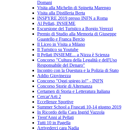
Domani
Visita alla Michelin di Spinetta Marengo
Visita alla Distilleria Berta
INSPYRE 2019 presso INFN a Roma
Al Pellati, INSIEME
Escursione del Turistico a Borgio Verezzi
Premio di Studio alla Memoria di Giuseppe
Guastello e Franca Bercio
Il Liceo in Visita a Milano
Il Turistico su Youtube
Il Pellati INSIEME... a Nizza è Scienza
Concorso "Cultura della Legalità e dell'Uso
Responsabile del Denaro"
Incontro con la Questura e la Polizia di Stato
Addio Giovinezza
Concorso "Oggi spiego io!" - INFN
Concorso Storie di Alternanza
Certamen di Storia e Letteratura Italiana
Cercar'Arti 2
Eccellenze Sportive
Summer School a Frascati 10-14 giugno 2019
In Ricordo della Cara Ingrid Vazzola
Trent'Anni al Pellati
Tutti 10 in Pagella
Arrivederci cara Nadia