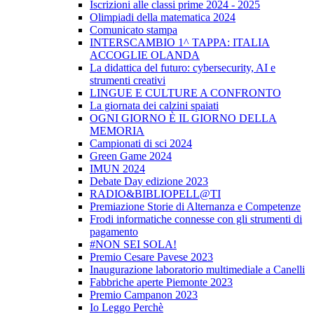
Iscrizioni alle classi prime 2024 - 2025
Olimpiadi della matematica 2024
Comunicato stampa
INTERSCAMBIO 1^ TAPPA: ITALIA
ACCOGLIE OLANDA
La didattica del futuro: cybersecurity, AI e
strumenti creativi
LINGUE E CULTURE A CONFRONTO
La giornata dei calzini spaiati
OGNI GIORNO È IL GIORNO DELLA
MEMORIA
Campionati di sci 2024
Green Game 2024
IMUN 2024
Debate Day edizione 2023
RADIO&BIBLIOPELL@TI
Premiazione Storie di Alternanza e Competenze
Frodi informatiche connesse con gli strumenti di
pagamento
#NON SEI SOLA!
Premio Cesare Pavese 2023
Inaugurazione laboratorio multimediale a Canelli
Fabbriche aperte Piemonte 2023
Premio Campanon 2023
Io Leggo Perchè