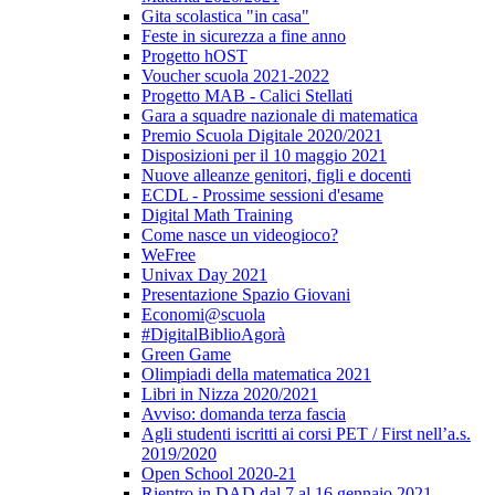
Gita scolastica "in casa"
Feste in sicurezza a fine anno
Progetto hOST
Voucher scuola 2021-2022
Progetto MAB - Calici Stellati
Gara a squadre nazionale di matematica
Premio Scuola Digitale 2020/2021
Disposizioni per il 10 maggio 2021
Nuove alleanze genitori, figli e docenti
ECDL - Prossime sessioni d'esame
Digital Math Training
Come nasce un videogioco?
WeFree
Univax Day 2021
Presentazione Spazio Giovani
Economi@scuola
#DigitalBiblioAgorà
Green Game
Olimpiadi della matematica 2021
Libri in Nizza 2020/2021
Avviso: domanda terza fascia
Agli studenti iscritti ai corsi PET / First nell’a.s.
2019/2020
Open School 2020-21
Rientro in DAD dal 7 al 16 gennaio 2021