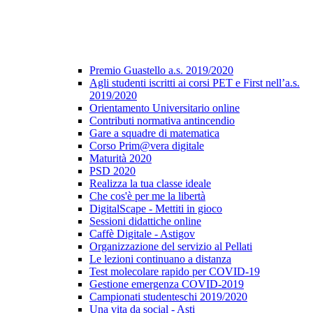
Premio Guastello a.s. 2019/2020
Agli studenti iscritti ai corsi PET e First nell’a.s.
2019/2020
Orientamento Universitario online
Contributi normativa antincendio
Gare a squadre di matematica
Corso Prim@vera digitale
Maturità 2020
PSD 2020
Realizza la tua classe ideale
Che cos'è per me la libertà
DigitalScape - Mettiti in gioco
Sessioni didattiche online
Caffè Digitale - Astigov
Organizzazione del servizio al Pellati
Le lezioni continuano a distanza
Test molecolare rapido per COVID-19
Gestione emergenza COVID-2019
Campionati studenteschi 2019/2020
Una vita da social - Asti