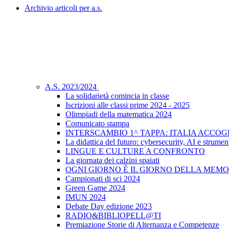
Archivio articoli per a.s.
A.S. 2023/2024
La solidarietà comincia in classe
Iscrizioni alle classi prime 2024 - 2025
Olimpiadi della matematica 2024
Comunicato stampa
INTERSCAMBIO 1^ TAPPA: ITALIA ACCO
La didattica del futuro: cybersecurity, AI e strument
LINGUE E CULTURE A CONFRONTO
La giornata dei calzini spaiati
OGNI GIORNO È IL GIORNO DELLA MEMO
Campionati di sci 2024
Green Game 2024
IMUN 2024
Debate Day edizione 2023
RADIO&BIBLIOPELL@TI
Premiazione Storie di Alternanza e Competenze