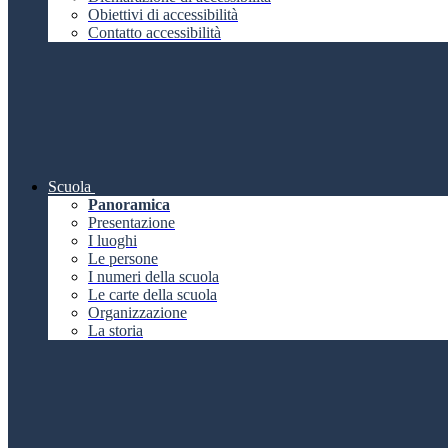
Obiettivi di accessibilità
Contatto accessibilità
Scuola
Panoramica
Presentazione
I luoghi
Le persone
I numeri della scuola
Le carte della scuola
Organizzazione
La storia