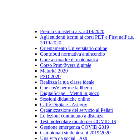
Premio Guastello a.s. 2019/2020
Agli studenti iscritti ai corsi PET e First nell’a.s.
2019/2020
Orientamento Universitario online
Contributi normativa antincendio
Gare a squadre di matematica
Corso Prim@vera digitale
Maturità 2020
PSD 2020
Realizza la tua classe ideale
Che cos'è per me la libertà
DigitalScape - Mettiti in gioco
Sessioni didattiche online
Caffè Digitale - Astigov
Organizzazione del servizio al Pellati
Le lezioni continuano a distanza
Test molecolare rapido per COVID-19
Gestione emergenza COVID-2019
Campionati studenteschi 2019/2020
Una vita da social - Asti