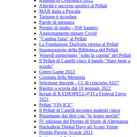
Risultati di Cesenatico 2022
Attività e successi sportivi al Pellati
MAB Italia a Procida
Turismo è ricordare
Parole di speranza
Premio di studio - 958 Santero
Aggiornamento misure Covid
"Cambia l'aria" al Pellati
La Fondazione DiaSorin ritorna al Pellati
Inaugurazione della Biblioteca del Pellati
Venerdì pomeriggio "sotto la cupola" del Pellati
Il Pellati di Canelli vince il bando "Stare bene a
scuola"
Green Game 2022
Giornata della Memoria
Selezione docente - Cl. di concorso A027
Rientro a scuola dal 10 gennaio 2022
Inviati di RADIOPELL@TI a Festival Lieve
2021
Pellati "ON ICE"
Il Pellati di Canelli incontra studenti cinesi
Ripartiamo dai libri con "Io leggo perchè"
IV edizione del Premio di Storie di Alternanza
Hackathon Digital Days ad Acqui Terme
Premio Pavese Scuole 2021