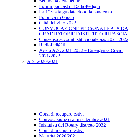
Settimana della lettura
I primi podcast di RadioPell@ti
La 1° visita guidata dopo la pandemia
Fotonica in Gioco
Città del vino 2022
CONVOCAZIONE PERSONALE ATA DA
GRADUATORIE D'ISTITUTO III FASCIA
Consenso account istituzionale a.s. 2021-2022
RadioPell@ti
Avvio A.S. 2021-2022 e Emergenza Covid
2021-2022
A.S. 2020/2021
Corsi di recupero estivi
Convocazione esami settembre 2021
Iniziativa del Rotary distretto 2032
Corsi di recupero estivi
Maturità 2020/2021