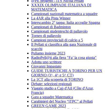
@PE progetto - ITS Nicola Pellati
XXXIX OLIMPIADE ITALIANA DI
MATEMATICA
Campionati nazionali matematica a squadre
La 4AR alla Pista Winner
Interscambio 2° tappa: Italia accoglie Spagna
Campionati di Badminton
Campionati studenteschi di pallavolo
Torneo di pallavolo
Campioni provinciali di calcio a 5
Il Pellati si classifica alla gara Nazionale di
scacchi
Puliamo insieme 2023
RadioPell@ti alla fiera "Fa’ la cosa giusta"
Adotta uno scrittore
Giovanni Impastato
GUIDE TURISTICHE A TORINO PER UN
GIORNO (3^, 4^ e 5^ CT)
La 1CT alla scoperta di TORINO
Debate: selezioni regionali
Viaggio studio a Cap d'Ail (Côte d'Azur,
Francia)
Gara a squadre Matematica
Carabinieri del Nucleo “iTPC” al Pellati
GREEN GAME 2023