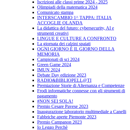
Iscrizioni alle classi prime 2024 - 2025
Olimpiadi della matematica 2024
Comunicato stampa
INTERSCAMBIO 1^ TAPPA: ITALIA
ACCOGLIE OLANDA
La didattica del futuro: cybersecurity, AI e
strumenti creativi
LINGUE E CULTURE A CONFRONTO
La giornata dei calzini spaiati
OGNI GIORNO È IL GIORNO DELLA
MEMORIA
Campionati di sci 2024
Green Game 2024
IMUN 2024
Debate Day edizione 2023
RADIO&BIBLIOPELL@TI
Premiazione Storie di Alternanza e Competenze
Frodi informatiche connesse con gli strumenti di
pagamento
#NON SEI SOLA!
Premio Cesare Pavese 2023
Inaugurazione laboratorio multimediale a Canelli
Fabbriche aperte Piemonte 2023
Premio Campanon 2023
Io Leggo Perchè