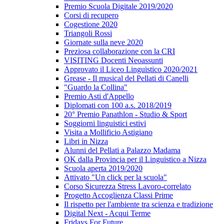
Premio Scuola Digitale 2019/2020
Corsi di recupero
Cogestione 2020
Triangoli Rossi
Giornate sulla neve 2020
Preziosa collaborazione con la CRI
VISITING Docenti Neoassunti
Approvato il Liceo Linguistico 2020/2021
Grease - Il musical del Pellati di Canelli
"Guardo la Collina"
Premio Asti d'Appello
Diplomati con 100 a.s. 2018/2019
20° Premio Panathlon - Studio & Sport
Soggiorni linguistici estivi
Visita a Mollificio Astigiano
Libri in Nizza
Alunni del Pellati a Palazzo Madama
OK dalla Provincia per il Linguistico a Nizza
Scuola aperta 2019/2020
Attivato "Un click per la scuola"
Corso Sicurezza Stress Lavoro-correlato
Progetto Accoglienza Classi Prime
Il rispetto per l'ambiente tra scienza e tradizione
Digital Next - Acqui Terme
Fridays For Future