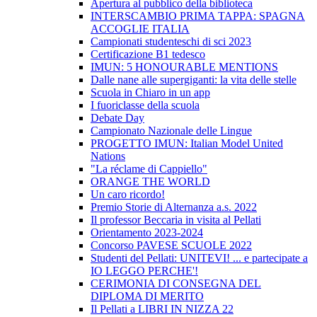
Apertura al pubblico della biblioteca
INTERSCAMBIO PRIMA TAPPA: SPAGNA
ACCOGLIE ITALIA
Campionati studenteschi di sci 2023
Certificazione B1 tedesco
IMUN: 5 HONOURABLE MENTIONS
Dalle nane alle supergiganti: la vita delle stelle
Scuola in Chiaro in un app
I fuoriclasse della scuola
Debate Day
Campionato Nazionale delle Lingue
PROGETTO IMUN: Italian Model United
Nations
"La réclame di Cappiello"
ORANGE THE WORLD
Un caro ricordo!
Premio Storie di Alternanza a.s. 2022
Il professor Beccaria in visita al Pellati
Orientamento 2023-2024
Concorso PAVESE SCUOLE 2022
Studenti del Pellati: UNITEVI! ... e partecipate a
IO LEGGO PERCHE'!
CERIMONIA DI CONSEGNA DEL
DIPLOMA DI MERITO
Il Pellati a LIBRI IN NIZZA 22