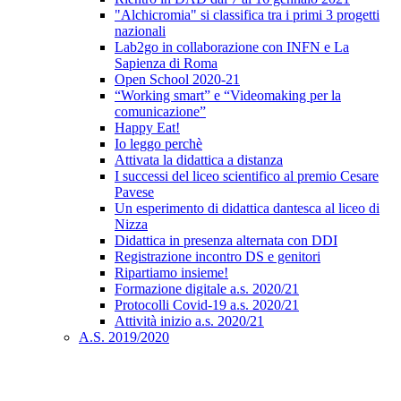
"Alchicromia" si classifica tra i primi 3 progetti
nazionali
Lab2go in collaborazione con INFN e La
Sapienza di Roma
Open School 2020-21
“Working smart” e “Videomaking per la
comunicazione”
Happy Eat!
Io leggo perchè
Attivata la didattica a distanza
I successi del liceo scientifico al premio Cesare
Pavese
Un esperimento di didattica dantesca al liceo di
Nizza
Didattica in presenza alternata con DDI
Registrazione incontro DS e genitori
Ripartiamo insieme!
Formazione digitale a.s. 2020/21
Protocolli Covid-19 a.s. 2020/21
Attività inizio a.s. 2020/21
A.S. 2019/2020