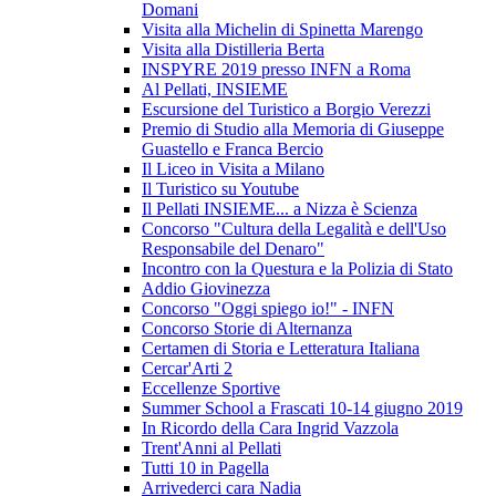
Domani
Visita alla Michelin di Spinetta Marengo
Visita alla Distilleria Berta
INSPYRE 2019 presso INFN a Roma
Al Pellati, INSIEME
Escursione del Turistico a Borgio Verezzi
Premio di Studio alla Memoria di Giuseppe
Guastello e Franca Bercio
Il Liceo in Visita a Milano
Il Turistico su Youtube
Il Pellati INSIEME... a Nizza è Scienza
Concorso "Cultura della Legalità e dell'Uso
Responsabile del Denaro"
Incontro con la Questura e la Polizia di Stato
Addio Giovinezza
Concorso "Oggi spiego io!" - INFN
Concorso Storie di Alternanza
Certamen di Storia e Letteratura Italiana
Cercar'Arti 2
Eccellenze Sportive
Summer School a Frascati 10-14 giugno 2019
In Ricordo della Cara Ingrid Vazzola
Trent'Anni al Pellati
Tutti 10 in Pagella
Arrivederci cara Nadia