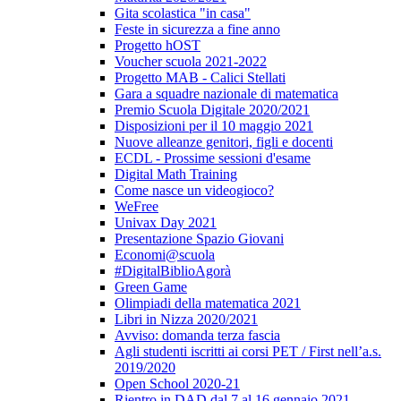
Gita scolastica "in casa"
Feste in sicurezza a fine anno
Progetto hOST
Voucher scuola 2021-2022
Progetto MAB - Calici Stellati
Gara a squadre nazionale di matematica
Premio Scuola Digitale 2020/2021
Disposizioni per il 10 maggio 2021
Nuove alleanze genitori, figli e docenti
ECDL - Prossime sessioni d'esame
Digital Math Training
Come nasce un videogioco?
WeFree
Univax Day 2021
Presentazione Spazio Giovani
Economi@scuola
#DigitalBiblioAgorà
Green Game
Olimpiadi della matematica 2021
Libri in Nizza 2020/2021
Avviso: domanda terza fascia
Agli studenti iscritti ai corsi PET / First nell’a.s.
2019/2020
Open School 2020-21
Rientro in DAD dal 7 al 16 gennaio 2021