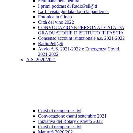
Settimana della lettura
I primi podcast di RadioPell@ti
La 1° visita guidata dopo la pandemia
Fotonica in Gioco
Città del vino 2022
CONVOCAZIONE PERSONALE ATA DA
GRADUATORIE D'ISTITUTO III FASCIA
Consenso account istituzionale a.s. 2021-2022
RadioPell@ti
Avvio A.S. 2021-2022 e Emergenza Covid
2021-2022
A.S. 2020/2021
Corsi di recupero estivi
Convocazione esami settembre 2021
Iniziativa del Rotary distretto 2032
Corsi di recupero estivi
Maturità 2020/2021