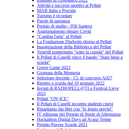
Risultati di Cesenatico 2022
Attività e successi sportivi al Pellati
MAB Italia a Procida
Turismo è ricordare
Parole di speranza
Premio di studio - 958 Santero
Aggiornamento misure Covid
"Cambia l'aria" al Pellati
La Fondazione DiaSorin ritorna al Pellati
Inaugurazione della Biblioteca del Pellati
Venerdì pomeriggio "sotto la cupola" del Pellati
Il Pellati di Canelli vince il bando "Stare bene a
scuola"
Green Game 2022
Giornata della Memoria
Selezione docente - Cl. di concorso A027
Rientro a scuola dal 10 gennaio 2022
Inviati di RADIOPELL@TI a Festival Lieve
2021
Pellati "ON ICE"
Il Pellati di Canelli incontra studenti cinesi
Ripartiamo dai libri con "Io leggo perchè"
IV edizione del Premio di Storie di Alternanza
Hackathon Digital Days ad Acqui Terme
Premio Pavese Scuole 2021