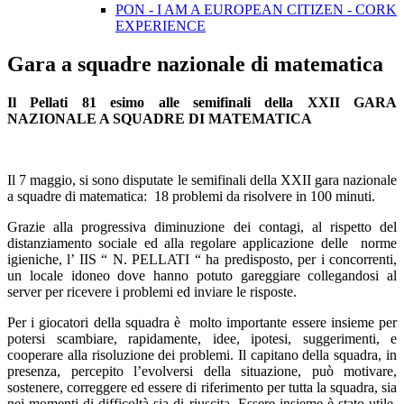
PON - I AM A EUROPEAN CITIZEN - CORK
EXPERIENCE
Gara a squadre nazionale di matematica
Il Pellati 81 esimo alle semifinali della XXII GARA
NAZIONALE A SQUADRE DI MATEMATICA
Il 7 maggio, si sono disputate le semifinali della XXII gara nazionale
a squadre di matematica: 18 problemi da risolvere in 100 minuti.
Grazie alla progressiva diminuzione dei contagi, al rispetto del
distanziamento sociale ed alla regolare applicazione delle norme
igieniche, l’ IIS “ N. PELLATI “ ha predisposto, per i concorrenti,
un locale idoneo dove hanno potuto gareggiare collegandosi al
server per ricevere i problemi ed inviare le risposte.
Per i giocatori della squadra è molto importante essere insieme per
potersi scambiare, rapidamente, idee, ipotesi, suggerimenti, e
cooperare alla risoluzione dei problemi. Il capitano della squadra, in
presenza, percepito l’evolversi della situazione, può motivare,
sostenere, correggere ed essere di riferimento per tutta la squadra, sia
nei momenti di difficoltà sia di riuscita. Essere insieme è stato utile,