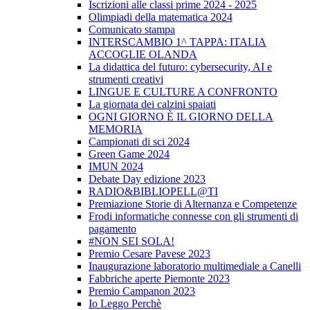
Iscrizioni alle classi prime 2024 - 2025
Olimpiadi della matematica 2024
Comunicato stampa
INTERSCAMBIO 1^ TAPPA: ITALIA
ACCOGLIE OLANDA
La didattica del futuro: cybersecurity, AI e
strumenti creativi
LINGUE E CULTURE A CONFRONTO
La giornata dei calzini spaiati
OGNI GIORNO È IL GIORNO DELLA
MEMORIA
Campionati di sci 2024
Green Game 2024
IMUN 2024
Debate Day edizione 2023
RADIO&BIBLIOPELL@TI
Premiazione Storie di Alternanza e Competenze
Frodi informatiche connesse con gli strumenti di
pagamento
#NON SEI SOLA!
Premio Cesare Pavese 2023
Inaugurazione laboratorio multimediale a Canelli
Fabbriche aperte Piemonte 2023
Premio Campanon 2023
Io Leggo Perchè