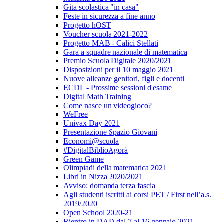
Gita scolastica "in casa"
Feste in sicurezza a fine anno
Progetto hOST
Voucher scuola 2021-2022
Progetto MAB - Calici Stellati
Gara a squadre nazionale di matematica
Premio Scuola Digitale 2020/2021
Disposizioni per il 10 maggio 2021
Nuove alleanze genitori, figli e docenti
ECDL - Prossime sessioni d'esame
Digital Math Training
Come nasce un videogioco?
WeFree
Univax Day 2021
Presentazione Spazio Giovani
Economi@scuola
#DigitalBiblioAgorà
Green Game
Olimpiadi della matematica 2021
Libri in Nizza 2020/2021
Avviso: domanda terza fascia
Agli studenti iscritti ai corsi PET / First nell’a.s.
2019/2020
Open School 2020-21
Rientro in DAD dal 7 al 16 gennaio 2021