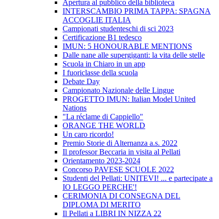
Apertura al pubblico della biblioteca
INTERSCAMBIO PRIMA TAPPA: SPAGNA
ACCOGLIE ITALIA
Campionati studenteschi di sci 2023
Certificazione B1 tedesco
IMUN: 5 HONOURABLE MENTIONS
Dalle nane alle supergiganti: la vita delle stelle
Scuola in Chiaro in un app
I fuoriclasse della scuola
Debate Day
Campionato Nazionale delle Lingue
PROGETTO IMUN: Italian Model United
Nations
"La réclame di Cappiello"
ORANGE THE WORLD
Un caro ricordo!
Premio Storie di Alternanza a.s. 2022
Il professor Beccaria in visita al Pellati
Orientamento 2023-2024
Concorso PAVESE SCUOLE 2022
Studenti del Pellati: UNITEVI! ... e partecipate a
IO LEGGO PERCHE'!
CERIMONIA DI CONSEGNA DEL
DIPLOMA DI MERITO
Il Pellati a LIBRI IN NIZZA 22