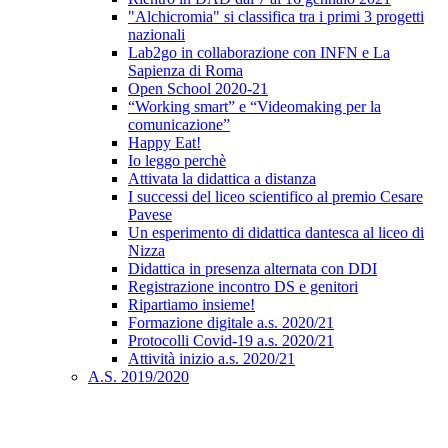
"Alchicromia" si classifica tra i primi 3 progetti
nazionali
Lab2go in collaborazione con INFN e La
Sapienza di Roma
Open School 2020-21
“Working smart” e “Videomaking per la
comunicazione”
Happy Eat!
Io leggo perchè
Attivata la didattica a distanza
I successi del liceo scientifico al premio Cesare
Pavese
Un esperimento di didattica dantesca al liceo di
Nizza
Didattica in presenza alternata con DDI
Registrazione incontro DS e genitori
Ripartiamo insieme!
Formazione digitale a.s. 2020/21
Protocolli Covid-19 a.s. 2020/21
Attività inizio a.s. 2020/21
A.S. 2019/2020