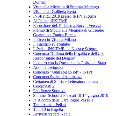
Domani
Visita alla Michelin di Spinetta Marengo
Visita alla Distilleria Berta
INSPYRE 2019 presso INFN a Roma
Al Pellati, INSIEME
Escursione del Turistico a Borgio Verezzi
Premio di Studio alla Memoria di Giuseppe
Guastello e Franca Bercio
Il Liceo in Visita a Milano
Il Turistico su Youtube
Il Pellati INSIEME... a Nizza è Scienza
Concorso "Cultura della Legalità e dell'Uso
Responsabile del Denaro"
Incontro con la Questura e la Polizia di Stato
Addio Giovinezza
Concorso "Oggi spiego io!" - INFN
Concorso Storie di Alternanza
Certamen di Storia e Letteratura Italiana
Cercar'Arti 2
Eccellenze Sportive
Summer School a Frascati 10-14 giugno 2019
In Ricordo della Cara Ingrid Vazzola
Trent'Anni al Pellati
Tutti 10 in Pagella
Arrivederci cara Nadia