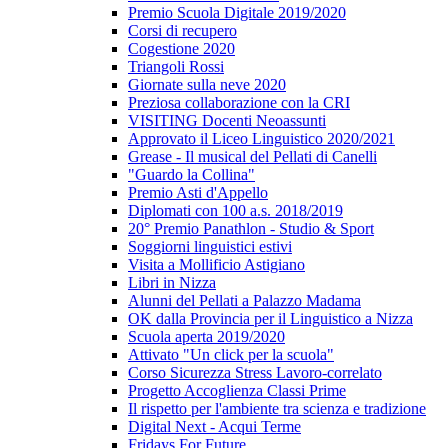
Premio Scuola Digitale 2019/2020
Corsi di recupero
Cogestione 2020
Triangoli Rossi
Giornate sulla neve 2020
Preziosa collaborazione con la CRI
VISITING Docenti Neoassunti
Approvato il Liceo Linguistico 2020/2021
Grease - Il musical del Pellati di Canelli
"Guardo la Collina"
Premio Asti d'Appello
Diplomati con 100 a.s. 2018/2019
20° Premio Panathlon - Studio & Sport
Soggiorni linguistici estivi
Visita a Mollificio Astigiano
Libri in Nizza
Alunni del Pellati a Palazzo Madama
OK dalla Provincia per il Linguistico a Nizza
Scuola aperta 2019/2020
Attivato "Un click per la scuola"
Corso Sicurezza Stress Lavoro-correlato
Progetto Accoglienza Classi Prime
Il rispetto per l'ambiente tra scienza e tradizione
Digital Next - Acqui Terme
Fridays For Future