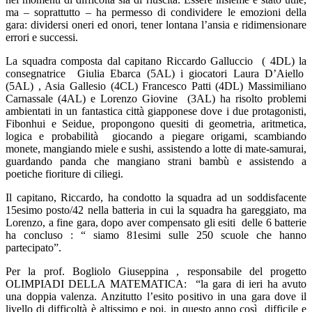
ma – soprattutto – ha permesso di condividere le emozioni della
gara: dividersi oneri ed onori, tener lontana l’ansia e ridimensionare
errori e successi.
La squadra composta dal capitano Riccardo Galluccio ( 4DL) la
consegnatrice Giulia Ebarca (5AL) i giocatori Laura D’Aiello
(5AL) , Asia Gallesio (4CL) Francesco Patti (4DL) Massimiliano
Carnassale (4AL) e Lorenzo Giovine (3AL) ha risolto problemi
ambientati in un fantastica città giapponese dove i due protagonisti,
Fibonhui e Seidue, propongono quesiti di geometria, aritmetica,
logica e probabilità giocando a piegare origami, scambiando
monete, mangiando miele e sushi, assistendo a lotte di mate-samurai,
guardando panda che mangiano strani bambù e assistendo a
poetiche fioriture di ciliegi.
Il capitano, Riccardo, ha condotto la squadra ad un soddisfacente
15esimo posto/42 nella batteria in cui la squadra ha gareggiato, ma
Lorenzo, a fine gara, dopo aver compensato gli esiti delle 6 batterie
ha concluso : “ siamo 81esimi sulle 250 scuole che hanno
partecipato”.
Per la prof. Bogliolo Giuseppina , responsabile del progetto
OLIMPIADI DELLA MATEMATICA: “la gara di ieri ha avuto
una doppia valenza. Anzitutto l’esito positivo in una gara dove il
livello di difficoltà è altissimo e poi, in questo anno così difficile e