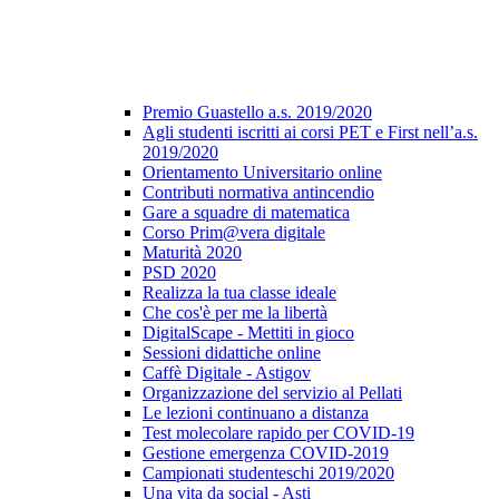
Premio Guastello a.s. 2019/2020
Agli studenti iscritti ai corsi PET e First nell’a.s.
2019/2020
Orientamento Universitario online
Contributi normativa antincendio
Gare a squadre di matematica
Corso Prim@vera digitale
Maturità 2020
PSD 2020
Realizza la tua classe ideale
Che cos'è per me la libertà
DigitalScape - Mettiti in gioco
Sessioni didattiche online
Caffè Digitale - Astigov
Organizzazione del servizio al Pellati
Le lezioni continuano a distanza
Test molecolare rapido per COVID-19
Gestione emergenza COVID-2019
Campionati studenteschi 2019/2020
Una vita da social - Asti