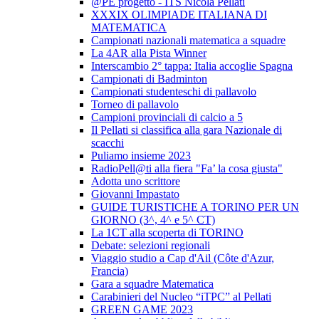
@PE progetto - ITS Nicola Pellati
XXXIX OLIMPIADE ITALIANA DI
MATEMATICA
Campionati nazionali matematica a squadre
La 4AR alla Pista Winner
Interscambio 2° tappa: Italia accoglie Spagna
Campionati di Badminton
Campionati studenteschi di pallavolo
Torneo di pallavolo
Campioni provinciali di calcio a 5
Il Pellati si classifica alla gara Nazionale di
scacchi
Puliamo insieme 2023
RadioPell@ti alla fiera "Fa’ la cosa giusta"
Adotta uno scrittore
Giovanni Impastato
GUIDE TURISTICHE A TORINO PER UN
GIORNO (3^, 4^ e 5^ CT)
La 1CT alla scoperta di TORINO
Debate: selezioni regionali
Viaggio studio a Cap d'Ail (Côte d'Azur,
Francia)
Gara a squadre Matematica
Carabinieri del Nucleo “iTPC” al Pellati
GREEN GAME 2023