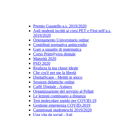
Premio Guastello a.s. 2019/2020
Agli studenti iscritti ai corsi PET e First nell’a.s.
2019/2020
Orientamento Universitario online
Contributi normativa antincendio
Gare a squadre di matematica
Corso Prim@vera digitale
Maturità 2020
PSD 2020
Realizza la tua classe ideale
Che cos'è per me la libertà
DigitalScape - Mettiti in gioco
Sessioni didattiche online
Caffè Digitale - Astigov
Organizzazione del servizio al Pellati
Le lezioni continuano a distanza
Test molecolare rapido per COVID-19
Gestione emergenza COVID-2019
Campionati studenteschi 2019/2020
Una vita da social - Asti