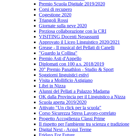
Premio Scuola Digitale 2019/2020
Corsi di recupero
Cogestione 2020
Triangoli Rossi
Giornate sulla neve 2020
Preziosa collaborazione con la CRI
VISITING Docenti Neoassunti
Approvato il Liceo Linguistico 2020/2021
Grease - Il musical del Pellati di Canelli
"Guardo la Collina"
Premio Asti d'Appello
Diplomati con 100 a.s. 2018/2019
20° Premio Panathlon - Studio & Sport
Soggiorni linguistici estivi
Visita a Mollificio Astigiano
Libri in Nizza
Alunni del Pellati a Palazzo Madama
OK dalla Provincia per il Linguistico a Nizza
Scuola aperta 2019/2020
Attivato "Un click per la scuola"
Corso Sicurezza Stress Lavoro-correlato
Progetto Accoglienza Classi Prime
Il rispetto per l'ambiente tra scienza e tradizione
Digital Next - Acqui Terme
Fridays For Future