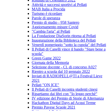
Risultati di Cesenatico 2022
Attività e successi sportivi al Pellati
MAB Italia a Procida
Turismo è ricordare
Parole di speranza
Premio di studio - 958 Santero
Aggiornamento misure Covid
"Cambia l'aria" al Pellati
La Fondazione DiaSorin ritorna al Pellati
Inaugurazione della Biblioteca del Pellati
Venerdì pomeriggio "sotto la cupola" del Pellati
Il Pellati di Canelli vince il bando "Stare bene a
scuola"
Green Game 2022
Giornata della Memoria
Selezione docente - Cl. di concorso A027
Rientro a scuola dal 10 gennaio 2022
Inviati di RADIOPELL@TI a Festival Lieve
2021
Pellati "ON ICE"
Il Pellati di Canelli incontra studenti cinesi
Ripartiamo dai libri con "Io leggo perchè"
IV edizione del Premio di Storie di Alternanza
Hackathon Digital Days ad Acqui Terme
Premio Pavese Scuole 2021