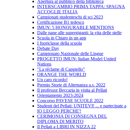
Apertura al pubblico della biblioteca
INTERSCAMBIO PRIMA TAPPA: SPAGNA
ACCOGLIE ITALIA
Campionati studenteschi di sci 2023
Certificazione B1 tedesco
IMUN: 5 HONOURABLE MENTIONS
Dalle nane alle supergiganti: la vita delle stelle
Scuola in Chiaro in un app
I fuoriclasse della scuola
Debate Day
Campionato Nazionale delle Lingue
PROGETTO IMUN: Italian Model United
Nations
"La réclame di Cappiello"
ORANGE THE WORLD
Un caro ricordo!
Premio Storie di Alternanza a.s. 2022
Il professor Beccaria in visita al Pellati
Orientamento 2023-2024
Concorso PAVESE SCUOLE 2022
Studenti del Pellati: UNITEVI! ... e partecipate a
IO LEGGO PERCHE'!
CERIMONIA DI CONSEGNA DEL
DIPLOMA DI MERITO
Il Pellati a LIBRI IN NIZZA 22