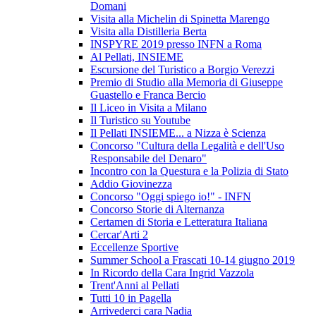
Domani
Visita alla Michelin di Spinetta Marengo
Visita alla Distilleria Berta
INSPYRE 2019 presso INFN a Roma
Al Pellati, INSIEME
Escursione del Turistico a Borgio Verezzi
Premio di Studio alla Memoria di Giuseppe
Guastello e Franca Bercio
Il Liceo in Visita a Milano
Il Turistico su Youtube
Il Pellati INSIEME... a Nizza è Scienza
Concorso "Cultura della Legalità e dell'Uso
Responsabile del Denaro"
Incontro con la Questura e la Polizia di Stato
Addio Giovinezza
Concorso "Oggi spiego io!" - INFN
Concorso Storie di Alternanza
Certamen di Storia e Letteratura Italiana
Cercar'Arti 2
Eccellenze Sportive
Summer School a Frascati 10-14 giugno 2019
In Ricordo della Cara Ingrid Vazzola
Trent'Anni al Pellati
Tutti 10 in Pagella
Arrivederci cara Nadia