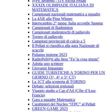
@PE progetto - ITS Nicola Pellati
XXXIX OLIMPIADE ITALIANA DI
MATEMATICA
Campionati nazionali matematica a squadre
La 4AR alla Pista Winner
Interscambio 2° tappa: Italia accoglie Spagna
Campionati di Badminton
Campionati studenteschi di pallavolo
Torneo di pallavolo
Campioni provinciali di calcio a 5
Il Pellati si classifica alla gara Nazionale di
scacchi
Puliamo insieme 2023
RadioPell@ti alla fiera "Fa’ la cosa giusta"
Adotta uno scrittore
Giovanni Impastato
GUIDE TURISTICHE A TORINO PER UN
GIORNO (3^, 4^ e 5^ CT)
La 1CT alla scoperta di TORINO
Debate: selezioni regionali
Viaggio studio a Cap d'Ail (Côte d'Azur,
Francia)
Gara a squadre Matematica
Carabinieri del Nucleo “iTPC” al Pellati
GREEN GAME 2023