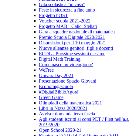
Gita scolastica "in casa"
Feste in sicurezza a fine anno
Progetto hOST
Voucher scuola 2021-2022
Progetto MAB - Calici Stellati
Gara a squadre nazionale di matematica
Premio Scuola Digitale 2020/2021
Disposizioni per il 10 maggio 2021
Nuove alleanze genitori, figli e docenti
ECDL - Prossime sessioni d'esame
Digital Math Training
Come nasce un videogioco?
WeFree
Univax Day 2021
Presentazione Spazio Giovani
Economi@scuola
#DigitalBiblioAgorà
Green Game
Olimpiadi della matematica 2021
Libri in Nizza 2020/2021
Avviso: domanda terza fascia
Agli studenti iscritti ai corsi PET / First nell’a.s.
2019/2020
Open School 2020-21
Rientro in DAD dal 7 al 16 gennaio 2021