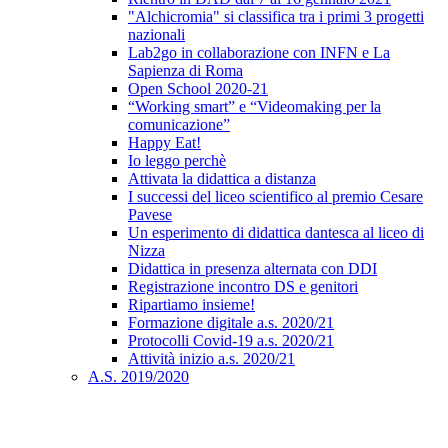
"Alchicromia" si classifica tra i primi 3 progetti
nazionali
Lab2go in collaborazione con INFN e La
Sapienza di Roma
Open School 2020-21
“Working smart” e “Videomaking per la
comunicazione”
Happy Eat!
Io leggo perchè
Attivata la didattica a distanza
I successi del liceo scientifico al premio Cesare
Pavese
Un esperimento di didattica dantesca al liceo di
Nizza
Didattica in presenza alternata con DDI
Registrazione incontro DS e genitori
Ripartiamo insieme!
Formazione digitale a.s. 2020/21
Protocolli Covid-19 a.s. 2020/21
Attività inizio a.s. 2020/21
A.S. 2019/2020