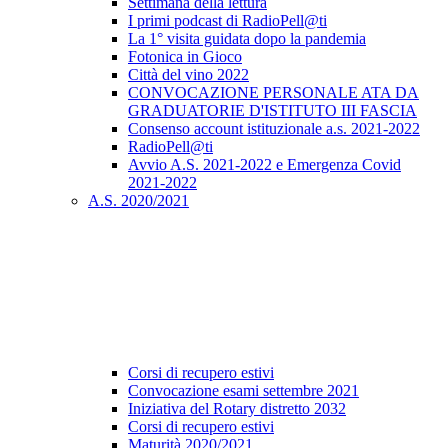
Settimana della lettura
I primi podcast di RadioPell@ti
La 1° visita guidata dopo la pandemia
Fotonica in Gioco
Città del vino 2022
CONVOCAZIONE PERSONALE ATA DA
GRADUATORIE D'ISTITUTO III FASCIA
Consenso account istituzionale a.s. 2021-2022
RadioPell@ti
Avvio A.S. 2021-2022 e Emergenza Covid
2021-2022
A.S. 2020/2021
Corsi di recupero estivi
Convocazione esami settembre 2021
Iniziativa del Rotary distretto 2032
Corsi di recupero estivi
Maturità 2020/2021