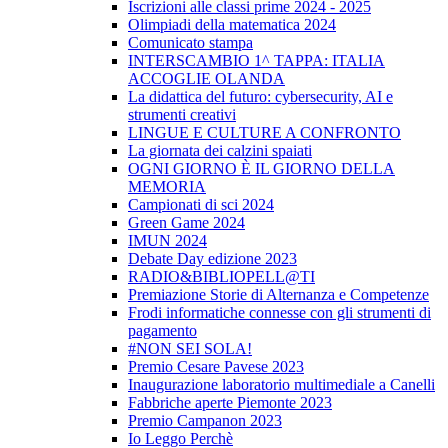
Iscrizioni alle classi prime 2024 - 2025
Olimpiadi della matematica 2024
Comunicato stampa
INTERSCAMBIO 1^ TAPPA: ITALIA
ACCOGLIE OLANDA
La didattica del futuro: cybersecurity, AI e
strumenti creativi
LINGUE E CULTURE A CONFRONTO
La giornata dei calzini spaiati
OGNI GIORNO È IL GIORNO DELLA
MEMORIA
Campionati di sci 2024
Green Game 2024
IMUN 2024
Debate Day edizione 2023
RADIO&BIBLIOPELL@TI
Premiazione Storie di Alternanza e Competenze
Frodi informatiche connesse con gli strumenti di
pagamento
#NON SEI SOLA!
Premio Cesare Pavese 2023
Inaugurazione laboratorio multimediale a Canelli
Fabbriche aperte Piemonte 2023
Premio Campanon 2023
Io Leggo Perchè