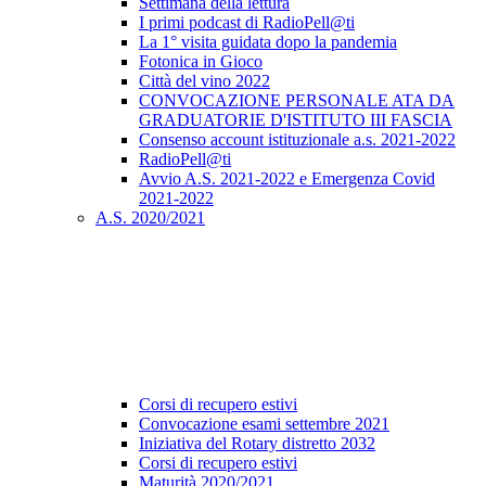
Settimana della lettura
I primi podcast di RadioPell@ti
La 1° visita guidata dopo la pandemia
Fotonica in Gioco
Città del vino 2022
CONVOCAZIONE PERSONALE ATA DA
GRADUATORIE D'ISTITUTO III FASCIA
Consenso account istituzionale a.s. 2021-2022
RadioPell@ti
Avvio A.S. 2021-2022 e Emergenza Covid
2021-2022
A.S. 2020/2021
Corsi di recupero estivi
Convocazione esami settembre 2021
Iniziativa del Rotary distretto 2032
Corsi di recupero estivi
Maturità 2020/2021