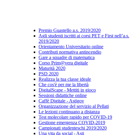
Premio Guastello a.s. 2019/2020
Agli studenti iscritti ai corsi PET e First nell’a.s.
2019/2020
Orientamento Universitario online
Contributi normativa antincendio
Gare a squadre di matematica
Corso Prim@vera digitale
Maturità 2020
PSD 2020
Realizza la tua classe ideale
Che cos'è per me la libertà
DigitalScape - Mettiti in gioco
Sessioni didattiche online
Caffè Digitale - Astigov
Organizzazione del servizio al Pellati
Le lezioni continuano a distanza
Test molecolare rapido per COVID-19
Gestione emergenza COVID-2019
Campionati studenteschi 2019/2020
Una vita da social - Asti