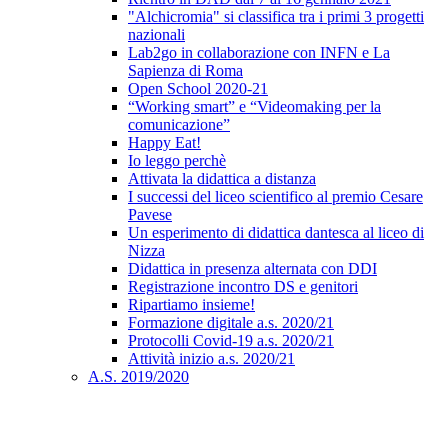
"Alchicromia" si classifica tra i primi 3 progetti
nazionali
Lab2go in collaborazione con INFN e La
Sapienza di Roma
Open School 2020-21
“Working smart” e “Videomaking per la
comunicazione”
Happy Eat!
Io leggo perchè
Attivata la didattica a distanza
I successi del liceo scientifico al premio Cesare
Pavese
Un esperimento di didattica dantesca al liceo di
Nizza
Didattica in presenza alternata con DDI
Registrazione incontro DS e genitori
Ripartiamo insieme!
Formazione digitale a.s. 2020/21
Protocolli Covid-19 a.s. 2020/21
Attività inizio a.s. 2020/21
A.S. 2019/2020