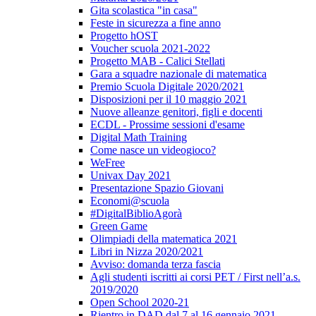
Gita scolastica "in casa"
Feste in sicurezza a fine anno
Progetto hOST
Voucher scuola 2021-2022
Progetto MAB - Calici Stellati
Gara a squadre nazionale di matematica
Premio Scuola Digitale 2020/2021
Disposizioni per il 10 maggio 2021
Nuove alleanze genitori, figli e docenti
ECDL - Prossime sessioni d'esame
Digital Math Training
Come nasce un videogioco?
WeFree
Univax Day 2021
Presentazione Spazio Giovani
Economi@scuola
#DigitalBiblioAgorà
Green Game
Olimpiadi della matematica 2021
Libri in Nizza 2020/2021
Avviso: domanda terza fascia
Agli studenti iscritti ai corsi PET / First nell’a.s.
2019/2020
Open School 2020-21
Rientro in DAD dal 7 al 16 gennaio 2021