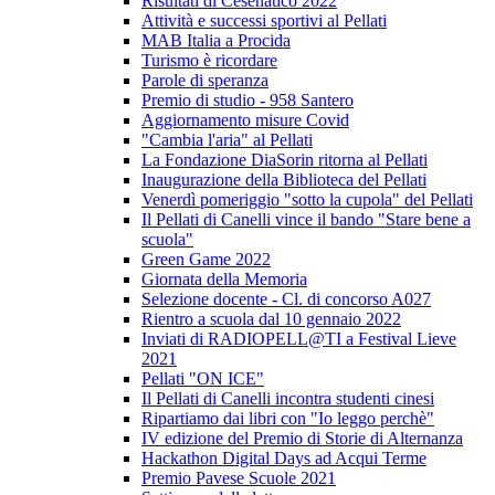
Risultati di Cesenatico 2022
Attività e successi sportivi al Pellati
MAB Italia a Procida
Turismo è ricordare
Parole di speranza
Premio di studio - 958 Santero
Aggiornamento misure Covid
"Cambia l'aria" al Pellati
La Fondazione DiaSorin ritorna al Pellati
Inaugurazione della Biblioteca del Pellati
Venerdì pomeriggio "sotto la cupola" del Pellati
Il Pellati di Canelli vince il bando "Stare bene a
scuola"
Green Game 2022
Giornata della Memoria
Selezione docente - Cl. di concorso A027
Rientro a scuola dal 10 gennaio 2022
Inviati di RADIOPELL@TI a Festival Lieve
2021
Pellati "ON ICE"
Il Pellati di Canelli incontra studenti cinesi
Ripartiamo dai libri con "Io leggo perchè"
IV edizione del Premio di Storie di Alternanza
Hackathon Digital Days ad Acqui Terme
Premio Pavese Scuole 2021