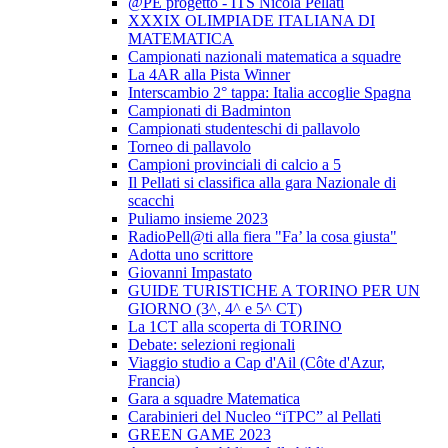
@PE progetto - ITS Nicola Pellati
XXXIX OLIMPIADE ITALIANA DI
MATEMATICA
Campionati nazionali matematica a squadre
La 4AR alla Pista Winner
Interscambio 2° tappa: Italia accoglie Spagna
Campionati di Badminton
Campionati studenteschi di pallavolo
Torneo di pallavolo
Campioni provinciali di calcio a 5
Il Pellati si classifica alla gara Nazionale di
scacchi
Puliamo insieme 2023
RadioPell@ti alla fiera "Fa’ la cosa giusta"
Adotta uno scrittore
Giovanni Impastato
GUIDE TURISTICHE A TORINO PER UN
GIORNO (3^, 4^ e 5^ CT)
La 1CT alla scoperta di TORINO
Debate: selezioni regionali
Viaggio studio a Cap d'Ail (Côte d'Azur,
Francia)
Gara a squadre Matematica
Carabinieri del Nucleo “iTPC” al Pellati
GREEN GAME 2023