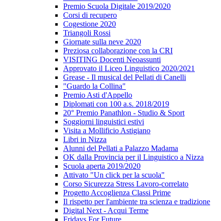
Premio Scuola Digitale 2019/2020
Corsi di recupero
Cogestione 2020
Triangoli Rossi
Giornate sulla neve 2020
Preziosa collaborazione con la CRI
VISITING Docenti Neoassunti
Approvato il Liceo Linguistico 2020/2021
Grease - Il musical del Pellati di Canelli
"Guardo la Collina"
Premio Asti d'Appello
Diplomati con 100 a.s. 2018/2019
20° Premio Panathlon - Studio & Sport
Soggiorni linguistici estivi
Visita a Mollificio Astigiano
Libri in Nizza
Alunni del Pellati a Palazzo Madama
OK dalla Provincia per il Linguistico a Nizza
Scuola aperta 2019/2020
Attivato "Un click per la scuola"
Corso Sicurezza Stress Lavoro-correlato
Progetto Accoglienza Classi Prime
Il rispetto per l'ambiente tra scienza e tradizione
Digital Next - Acqui Terme
Fridays For Future