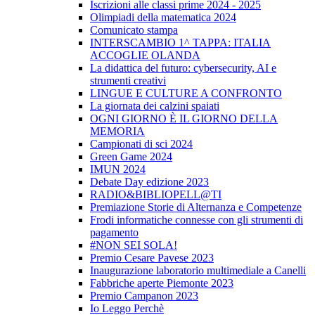
Iscrizioni alle classi prime 2024 - 2025
Olimpiadi della matematica 2024
Comunicato stampa
INTERSCAMBIO 1^ TAPPA: ITALIA
ACCOGLIE OLANDA
La didattica del futuro: cybersecurity, AI e
strumenti creativi
LINGUE E CULTURE A CONFRONTO
La giornata dei calzini spaiati
OGNI GIORNO È IL GIORNO DELLA
MEMORIA
Campionati di sci 2024
Green Game 2024
IMUN 2024
Debate Day edizione 2023
RADIO&BIBLIOPELL@TI
Premiazione Storie di Alternanza e Competenze
Frodi informatiche connesse con gli strumenti di
pagamento
#NON SEI SOLA!
Premio Cesare Pavese 2023
Inaugurazione laboratorio multimediale a Canelli
Fabbriche aperte Piemonte 2023
Premio Campanon 2023
Io Leggo Perchè