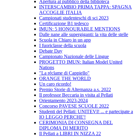
Apertura al pubblico della biblioteca
INTERSCAMBIO PRIMA TAPPA: SPAGNA
ACCOGLIE ITALIA
Campionati studenteschi di sci 2023
Certificazione B1 tedesco
IMUN: 5 HONOURABLE MENTIONS
Dalle nane alle supergiganti: la vita delle stelle
Scuola in Chiaro in un app
I fuoriclasse della scuola
Debate Day
Campionato Nazionale delle Lingue
PROGETTO IMUN: Italian Model United
Nations
"La réclame di Cappiello"
ORANGE THE WORLD
Un caro ricordo!
Premio Storie di Alternanza a.s. 2022
Il professor Beccaria in visita al Pellati
Orientamento 2023-2024
Concorso PAVESE SCUOLE 2022
Studenti del Pellati: UNITEVI! ... e partecipate a
IO LEGGO PERCHE'!
CERIMONIA DI CONSEGNA DEL
DIPLOMA DI MERITO
Il Pellati a LIBRI IN NIZZA 22