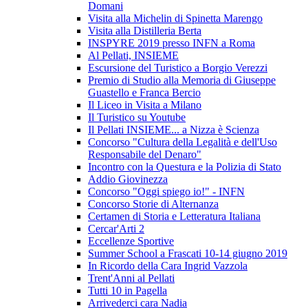
Domani
Visita alla Michelin di Spinetta Marengo
Visita alla Distilleria Berta
INSPYRE 2019 presso INFN a Roma
Al Pellati, INSIEME
Escursione del Turistico a Borgio Verezzi
Premio di Studio alla Memoria di Giuseppe
Guastello e Franca Bercio
Il Liceo in Visita a Milano
Il Turistico su Youtube
Il Pellati INSIEME... a Nizza è Scienza
Concorso "Cultura della Legalità e dell'Uso
Responsabile del Denaro"
Incontro con la Questura e la Polizia di Stato
Addio Giovinezza
Concorso "Oggi spiego io!" - INFN
Concorso Storie di Alternanza
Certamen di Storia e Letteratura Italiana
Cercar'Arti 2
Eccellenze Sportive
Summer School a Frascati 10-14 giugno 2019
In Ricordo della Cara Ingrid Vazzola
Trent'Anni al Pellati
Tutti 10 in Pagella
Arrivederci cara Nadia