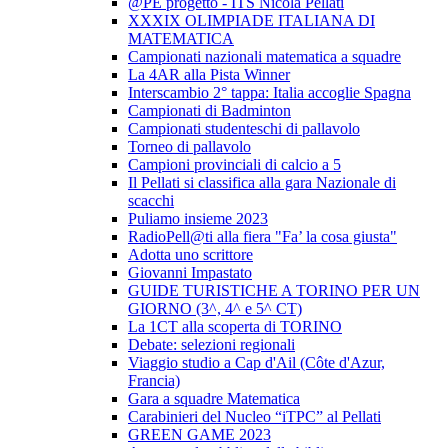
@PE progetto - ITS Nicola Pellati
XXXIX OLIMPIADE ITALIANA DI
MATEMATICA
Campionati nazionali matematica a squadre
La 4AR alla Pista Winner
Interscambio 2° tappa: Italia accoglie Spagna
Campionati di Badminton
Campionati studenteschi di pallavolo
Torneo di pallavolo
Campioni provinciali di calcio a 5
Il Pellati si classifica alla gara Nazionale di
scacchi
Puliamo insieme 2023
RadioPell@ti alla fiera "Fa’ la cosa giusta"
Adotta uno scrittore
Giovanni Impastato
GUIDE TURISTICHE A TORINO PER UN
GIORNO (3^, 4^ e 5^ CT)
La 1CT alla scoperta di TORINO
Debate: selezioni regionali
Viaggio studio a Cap d'Ail (Côte d'Azur,
Francia)
Gara a squadre Matematica
Carabinieri del Nucleo “iTPC” al Pellati
GREEN GAME 2023