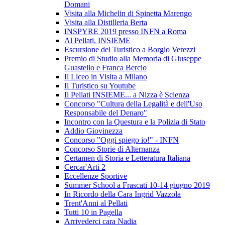
Domani
Visita alla Michelin di Spinetta Marengo
Visita alla Distilleria Berta
INSPYRE 2019 presso INFN a Roma
Al Pellati, INSIEME
Escursione del Turistico a Borgio Verezzi
Premio di Studio alla Memoria di Giuseppe
Guastello e Franca Bercio
Il Liceo in Visita a Milano
Il Turistico su Youtube
Il Pellati INSIEME... a Nizza è Scienza
Concorso "Cultura della Legalità e dell'Uso
Responsabile del Denaro"
Incontro con la Questura e la Polizia di Stato
Addio Giovinezza
Concorso "Oggi spiego io!" - INFN
Concorso Storie di Alternanza
Certamen di Storia e Letteratura Italiana
Cercar'Arti 2
Eccellenze Sportive
Summer School a Frascati 10-14 giugno 2019
In Ricordo della Cara Ingrid Vazzola
Trent'Anni al Pellati
Tutti 10 in Pagella
Arrivederci cara Nadia