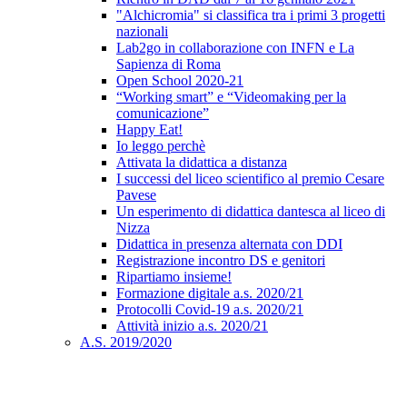
"Alchicromia" si classifica tra i primi 3 progetti
nazionali
Lab2go in collaborazione con INFN e La
Sapienza di Roma
Open School 2020-21
“Working smart” e “Videomaking per la
comunicazione”
Happy Eat!
Io leggo perchè
Attivata la didattica a distanza
I successi del liceo scientifico al premio Cesare
Pavese
Un esperimento di didattica dantesca al liceo di
Nizza
Didattica in presenza alternata con DDI
Registrazione incontro DS e genitori
Ripartiamo insieme!
Formazione digitale a.s. 2020/21
Protocolli Covid-19 a.s. 2020/21
Attività inizio a.s. 2020/21
A.S. 2019/2020