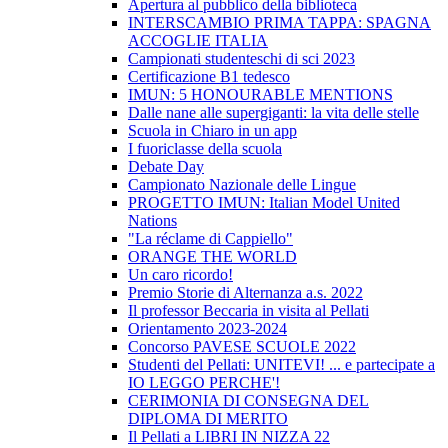
Apertura al pubblico della biblioteca
INTERSCAMBIO PRIMA TAPPA: SPAGNA
ACCOGLIE ITALIA
Campionati studenteschi di sci 2023
Certificazione B1 tedesco
IMUN: 5 HONOURABLE MENTIONS
Dalle nane alle supergiganti: la vita delle stelle
Scuola in Chiaro in un app
I fuoriclasse della scuola
Debate Day
Campionato Nazionale delle Lingue
PROGETTO IMUN: Italian Model United
Nations
"La réclame di Cappiello"
ORANGE THE WORLD
Un caro ricordo!
Premio Storie di Alternanza a.s. 2022
Il professor Beccaria in visita al Pellati
Orientamento 2023-2024
Concorso PAVESE SCUOLE 2022
Studenti del Pellati: UNITEVI! ... e partecipate a
IO LEGGO PERCHE'!
CERIMONIA DI CONSEGNA DEL
DIPLOMA DI MERITO
Il Pellati a LIBRI IN NIZZA 22