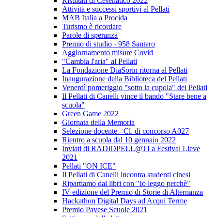
Risultati di Cesenatico 2022
Attività e successi sportivi al Pellati
MAB Italia a Procida
Turismo è ricordare
Parole di speranza
Premio di studio - 958 Santero
Aggiornamento misure Covid
"Cambia l'aria" al Pellati
La Fondazione DiaSorin ritorna al Pellati
Inaugurazione della Biblioteca del Pellati
Venerdì pomeriggio "sotto la cupola" del Pellati
Il Pellati di Canelli vince il bando "Stare bene a
scuola"
Green Game 2022
Giornata della Memoria
Selezione docente - Cl. di concorso A027
Rientro a scuola dal 10 gennaio 2022
Inviati di RADIOPELL@TI a Festival Lieve
2021
Pellati "ON ICE"
Il Pellati di Canelli incontra studenti cinesi
Ripartiamo dai libri con "Io leggo perchè"
IV edizione del Premio di Storie di Alternanza
Hackathon Digital Days ad Acqui Terme
Premio Pavese Scuole 2021