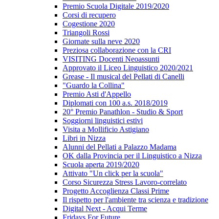
Premio Scuola Digitale 2019/2020
Corsi di recupero
Cogestione 2020
Triangoli Rossi
Giornate sulla neve 2020
Preziosa collaborazione con la CRI
VISITING Docenti Neoassunti
Approvato il Liceo Linguistico 2020/2021
Grease - Il musical del Pellati di Canelli
"Guardo la Collina"
Premio Asti d'Appello
Diplomati con 100 a.s. 2018/2019
20° Premio Panathlon - Studio & Sport
Soggiorni linguistici estivi
Visita a Mollificio Astigiano
Libri in Nizza
Alunni del Pellati a Palazzo Madama
OK dalla Provincia per il Linguistico a Nizza
Scuola aperta 2019/2020
Attivato "Un click per la scuola"
Corso Sicurezza Stress Lavoro-correlato
Progetto Accoglienza Classi Prime
Il rispetto per l'ambiente tra scienza e tradizione
Digital Next - Acqui Terme
Fridays For Future