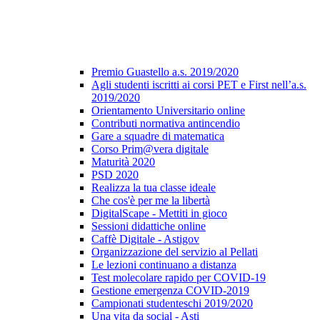
Premio Guastello a.s. 2019/2020
Agli studenti iscritti ai corsi PET e First nell’a.s.
2019/2020
Orientamento Universitario online
Contributi normativa antincendio
Gare a squadre di matematica
Corso Prim@vera digitale
Maturità 2020
PSD 2020
Realizza la tua classe ideale
Che cos'è per me la libertà
DigitalScape - Mettiti in gioco
Sessioni didattiche online
Caffè Digitale - Astigov
Organizzazione del servizio al Pellati
Le lezioni continuano a distanza
Test molecolare rapido per COVID-19
Gestione emergenza COVID-2019
Campionati studenteschi 2019/2020
Una vita da social - Asti