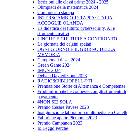
Iscrizioni alle classi prime 2024 - 2025
Olimpiadi della matematica 2024
Comunicato stampa
INTERSCAMBIO 1^ TAPPA: ITALIA
ACCOGLIE OLANDA
La didattica del futuro: cybersecurity, AI e
strumenti creativi
LINGUE E CULTURE A CONFRONTO
La giornata dei calzini spaiati
OGNI GIORNO È IL GIORNO DELLA
MEMORIA
Campionati di sci 2024
Green Game 2024
IMUN 2024
Debate Day edizione 2023
RADIO&BIBLIOPELL@TI
Premiazione Storie di Alternanza e Competenze
Frodi informatiche connesse con gli strumenti di
pagamento
#NON SEI SOLA!
Premio Cesare Pavese 2023
Inaugurazione laboratorio multimediale a Canelli
Fabbriche aperte Piemonte 2023
Premio Campanon 2023
Io Leggo Perchè