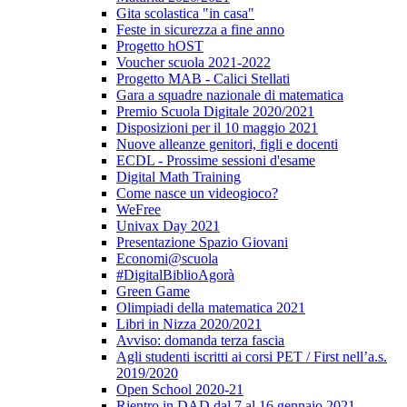
Gita scolastica "in casa"
Feste in sicurezza a fine anno
Progetto hOST
Voucher scuola 2021-2022
Progetto MAB - Calici Stellati
Gara a squadre nazionale di matematica
Premio Scuola Digitale 2020/2021
Disposizioni per il 10 maggio 2021
Nuove alleanze genitori, figli e docenti
ECDL - Prossime sessioni d'esame
Digital Math Training
Come nasce un videogioco?
WeFree
Univax Day 2021
Presentazione Spazio Giovani
Economi@scuola
#DigitalBiblioAgorà
Green Game
Olimpiadi della matematica 2021
Libri in Nizza 2020/2021
Avviso: domanda terza fascia
Agli studenti iscritti ai corsi PET / First nell’a.s.
2019/2020
Open School 2020-21
Rientro in DAD dal 7 al 16 gennaio 2021