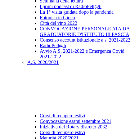
Settimana della lettura
I primi podcast di RadioPell@ti
La 1° visita guidata dopo la pandemia
Fotonica in Gioco
Città del vino 2022
CONVOCAZIONE PERSONALE ATA DA
GRADUATORIE D'ISTITUTO III FASCIA
Consenso account istituzionale a.s. 2021-2022
RadioPell@ti
Avvio A.S. 2021-2022 e Emergenza Covid
2021-2022
A.S. 2020/2021
Corsi di recupero estivi
Convocazione esami settembre 2021
Iniziativa del Rotary distretto 2032
Corsi di recupero estivi
Maturità 2020/2021