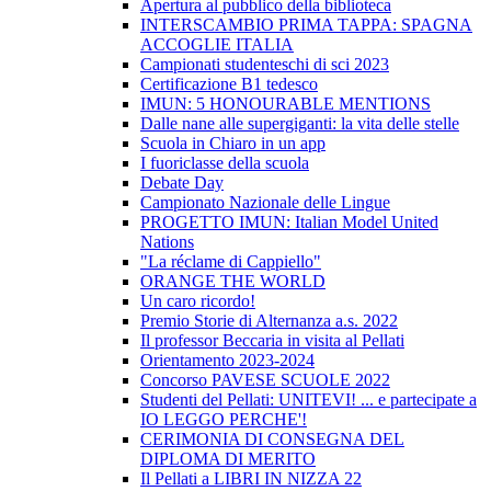
Apertura al pubblico della biblioteca
INTERSCAMBIO PRIMA TAPPA: SPAGNA
ACCOGLIE ITALIA
Campionati studenteschi di sci 2023
Certificazione B1 tedesco
IMUN: 5 HONOURABLE MENTIONS
Dalle nane alle supergiganti: la vita delle stelle
Scuola in Chiaro in un app
I fuoriclasse della scuola
Debate Day
Campionato Nazionale delle Lingue
PROGETTO IMUN: Italian Model United
Nations
"La réclame di Cappiello"
ORANGE THE WORLD
Un caro ricordo!
Premio Storie di Alternanza a.s. 2022
Il professor Beccaria in visita al Pellati
Orientamento 2023-2024
Concorso PAVESE SCUOLE 2022
Studenti del Pellati: UNITEVI! ... e partecipate a
IO LEGGO PERCHE'!
CERIMONIA DI CONSEGNA DEL
DIPLOMA DI MERITO
Il Pellati a LIBRI IN NIZZA 22