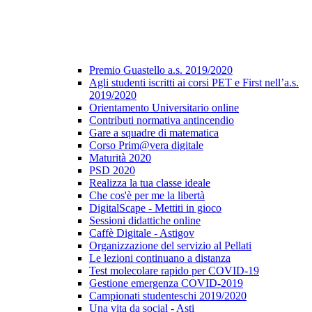
Premio Guastello a.s. 2019/2020
Agli studenti iscritti ai corsi PET e First nell’a.s.
2019/2020
Orientamento Universitario online
Contributi normativa antincendio
Gare a squadre di matematica
Corso Prim@vera digitale
Maturità 2020
PSD 2020
Realizza la tua classe ideale
Che cos'è per me la libertà
DigitalScape - Mettiti in gioco
Sessioni didattiche online
Caffè Digitale - Astigov
Organizzazione del servizio al Pellati
Le lezioni continuano a distanza
Test molecolare rapido per COVID-19
Gestione emergenza COVID-2019
Campionati studenteschi 2019/2020
Una vita da social - Asti