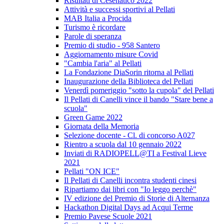
Risultati di Cesenatico 2022
Attività e successi sportivi al Pellati
MAB Italia a Procida
Turismo è ricordare
Parole di speranza
Premio di studio - 958 Santero
Aggiornamento misure Covid
"Cambia l'aria" al Pellati
La Fondazione DiaSorin ritorna al Pellati
Inaugurazione della Biblioteca del Pellati
Venerdì pomeriggio "sotto la cupola" del Pellati
Il Pellati di Canelli vince il bando "Stare bene a
scuola"
Green Game 2022
Giornata della Memoria
Selezione docente - Cl. di concorso A027
Rientro a scuola dal 10 gennaio 2022
Inviati di RADIOPELL@TI a Festival Lieve
2021
Pellati "ON ICE"
Il Pellati di Canelli incontra studenti cinesi
Ripartiamo dai libri con "Io leggo perchè"
IV edizione del Premio di Storie di Alternanza
Hackathon Digital Days ad Acqui Terme
Premio Pavese Scuole 2021