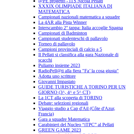
@PE progetto - ITS Nicola Pellati
XXXIX OLIMPIADE ITALIANA DI
MATEMATICA
Campionati nazionali matematica a squadre
La 4AR alla Pista Winner
Interscambio 2° tappa: Italia accoglie Spagna
Campionati di Badminton
Campionati studenteschi di pallavolo
Torneo di pallavolo
Campioni provinciali di calcio a 5
Il Pellati si classifica alla gara Nazionale di
scacchi
Puliamo insieme 2023
RadioPell@ti alla fiera "Fa’ la cosa giusta"
Adotta uno scrittore
Giovanni Impastato
GUIDE TURISTICHE A TORINO PER UN
GIORNO (3^, 4^ e 5^ CT)
La 1CT alla scoperta di TORINO
Debate: selezioni regionali
Viaggio studio a Cap d'Ail (Côte d'Azur,
Francia)
Gara a squadre Matematica
Carabinieri del Nucleo “iTPC” al Pellati
GREEN GAME 2023