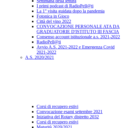
Settimana della lettura
I primi podcast di RadioPell@ti
La 1° visita guidata dopo la pandemia
Fotonica in Gioco
Città del vino 2022
CONVOCAZIONE PERSONALE ATA DA
GRADUATORIE D'ISTITUTO III FASCIA
Consenso account istituzionale a.s. 2021-2022
RadioPell@ti
Avvio A.S. 2021-2022 e Emergenza Covid
2021-2022
A.S. 2020/2021
Corsi di recupero estivi
Convocazione esami settembre 2021
Iniziativa del Rotary distretto 2032
Corsi di recupero estivi
Maturità 2020/2021