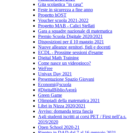
Gita scolastica "in casa"
Feste in sicurezza a fine anno
Progetto hOST
Voucher scuola 2021-2022
Progetto MAB - Calici Stellati
Gara a squadre nazionale di matematica
Premio Scuola Digitale 2020/2021
Disposizioni per il 10 maggio 2021
Nuove alleanze genitori, figli e docenti
ECDL - Prossime sessioni d'esame
Digital Math Training
Come nasce un videogioco?
WeFree
Univax Day 2021
Presentazione Spazio Giovani
Economi@scuola
#DigitalBiblioAgorà
Green Game
Olimpiadi della matematica 2021
Libri in Nizza 2020/2021
Avviso: domanda terza fascia
Agli studenti iscritti ai corsi PET / First nell’a.s.
2019/2020
Open School 2020-21
Rientro in DAD dal 7 al 16 gennaio 2021