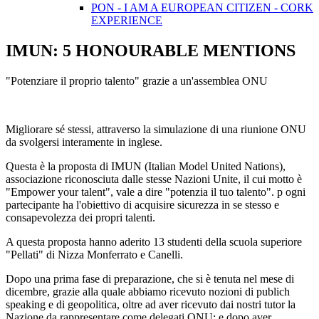
PON - I AM A EUROPEAN CITIZEN - CORK
EXPERIENCE
IMUN: 5 HONOURABLE MENTIONS
"Potenziare il proprio talento" grazie a un'assemblea ONU
Migliorare sé stessi, attraverso la simulazione di una riunione ONU
da svolgersi interamente in inglese.
Questa è la proposta di IMUN (Italian Model United Nations),
associazione riconosciuta dalle stesse Nazioni Unite, il cui motto è
"Empower your talent", vale a dire "potenzia il tuo talento". p ogni
partecipante ha l'obiettivo di acquisire sicurezza in se stesso e
consapevolezza dei propri talenti.
A questa proposta hanno aderito 13 studenti della scuola superiore
"Pellati" di Nizza Monferrato e Canelli.
Dopo una prima fase di preparazione, che si è tenuta nel mese di
dicembre, grazie alla quale abbiamo ricevuto nozioni di publich
speaking e di geopolitica, oltre ad aver ricevuto dai nostri tutor la
Nazione da rappresentare come delegati ONU; e dopo aver