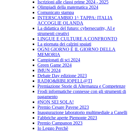
Iscrizioni alle classi prime 2024 - 2025
Olimpiadi della matematica 2024
Comunicato stampa
INTERSCAMBIO 1^ TAPPA: ITALIA
ACCOGLIE OLANDA
La didattica del futuro: cybersecurity, AI e
strumenti creativi
LINGUE E CULTURE A CONFRONTO
La giornata dei calzini spaiati
OGNI GIORNO È IL GIORNO DELLA
MEMORIA
Campionati di sci 2024
Green Game 2024
IMUN 2024
Debate Day edizione 2023
RADIO&BIBLIOPELL@TI
Premiazione Storie di Alternanza e Competenze
Frodi informatiche connesse con gli strumenti di
pagamento
#NON SEI SOLA!
Premio Cesare Pavese 2023
Inaugurazione laboratorio multimediale a Canelli
Fabbriche aperte Piemonte 2023
Premio Campanon 2023
Io Leggo Perchè