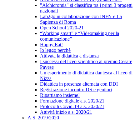
"Alchicromia" si classifica tra i primi 3 progetti
nazionali
Lab2go in collaborazione con INFN e La
Sapienza di Roma
Open School 2020-21
“Working smart” e “Videomaking per la
comunicazione”
Happy Eat!
Io leggo perchè
Attivata la didattica a distanza
I successi del liceo scientifico al premio Cesare
Pavese
Un esperimento di didattica dantesca al liceo di
Nizza
Didattica in presenza alternata con DDI
Registrazione incontro DS e genitori
Ripartiamo insieme!
Formazione digitale a.s. 2020/21
Protocolli Covid-19 a.s. 2020/21
Attività inizio a.s. 2020/21
A.S. 2019/2020