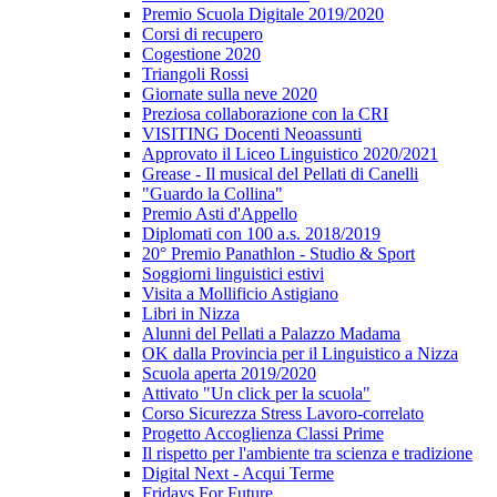
Premio Scuola Digitale 2019/2020
Corsi di recupero
Cogestione 2020
Triangoli Rossi
Giornate sulla neve 2020
Preziosa collaborazione con la CRI
VISITING Docenti Neoassunti
Approvato il Liceo Linguistico 2020/2021
Grease - Il musical del Pellati di Canelli
"Guardo la Collina"
Premio Asti d'Appello
Diplomati con 100 a.s. 2018/2019
20° Premio Panathlon - Studio & Sport
Soggiorni linguistici estivi
Visita a Mollificio Astigiano
Libri in Nizza
Alunni del Pellati a Palazzo Madama
OK dalla Provincia per il Linguistico a Nizza
Scuola aperta 2019/2020
Attivato "Un click per la scuola"
Corso Sicurezza Stress Lavoro-correlato
Progetto Accoglienza Classi Prime
Il rispetto per l'ambiente tra scienza e tradizione
Digital Next - Acqui Terme
Fridays For Future