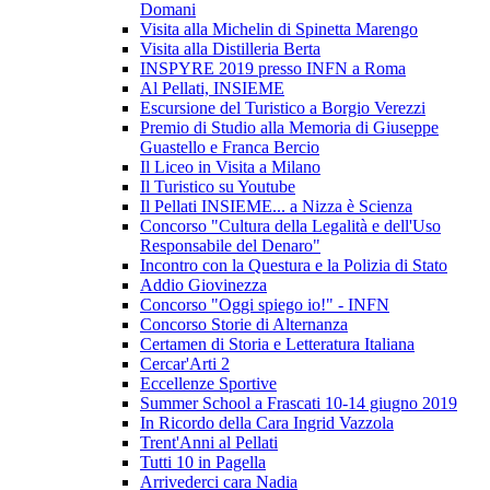
Domani
Visita alla Michelin di Spinetta Marengo
Visita alla Distilleria Berta
INSPYRE 2019 presso INFN a Roma
Al Pellati, INSIEME
Escursione del Turistico a Borgio Verezzi
Premio di Studio alla Memoria di Giuseppe
Guastello e Franca Bercio
Il Liceo in Visita a Milano
Il Turistico su Youtube
Il Pellati INSIEME... a Nizza è Scienza
Concorso "Cultura della Legalità e dell'Uso
Responsabile del Denaro"
Incontro con la Questura e la Polizia di Stato
Addio Giovinezza
Concorso "Oggi spiego io!" - INFN
Concorso Storie di Alternanza
Certamen di Storia e Letteratura Italiana
Cercar'Arti 2
Eccellenze Sportive
Summer School a Frascati 10-14 giugno 2019
In Ricordo della Cara Ingrid Vazzola
Trent'Anni al Pellati
Tutti 10 in Pagella
Arrivederci cara Nadia