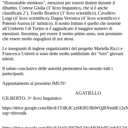
"Honourable mentions", menzioni per essersi distinti durante il
dibattito. Cortese Giulia (3’ liceo linguistico, che si è anche
classificata 2’), Torello Beatrice (3’ liceo scientifico), Cavallero
Luigi (4’ liceo scientifico), Dagna Veronica (4’ liceo scientifico) e
Paternò Aurora (4’ turistico). Il nostro Istituto è quello che insieme
all’Umberto I di Torino si è aggiudicato il maggior numero di
menzioni. Insomma, per essere il nostro primo anno, non possiamo
che essere molto orgogliosi di noi stessi.
Le insegnanti di inglese organizzatrici del progetto Mariella Ricci e
Francesca Usberti si sono dette molto soddisfatte dei "loro" giovani
talenti.
Il saluto conclusivo delle autorità piemontesi ha onorato tutti i
partecipanti.
Appuntamento al prossimo IMUN!
AGATIELLO
GILBERTO, 3^ liceo linguistico
https://drive.google.com/file/d/1TdKdCzz6KRU8hWQjRNmdK12e
usp=drivesdk
https://drive.google.com/file/d/1Iq5k39FJWUWzMO9JzRUmbYCk