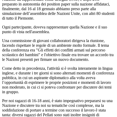
preparato in autonomia dei position paper sulla nazione affidataci,
finalmente, dal 16 al 18 gennaio abbiamo preso parte alla
simulazione dell’assemblea delle Nazioni Unite, con altri 80 studenti
di tutto il Piemonte.
Ogni partecipante, doveva rappresentare quella Nazione e il suo
punto di vista nell'assemblea.
Una commissione di giovani collaboratori dirigeva la riunione,
facendo rispettare le regole di un ambiente molto formale. Il tema
della conferenza era "Gli effetti dei conflitti armati sul percorso
scolastico dei bambini" e l'obiettivo finale era trovare un accordo tra
le Nazioni presenti per firmare un nuovo documento.
Come detto in precedenza, l'attività si è svolta interamente in lingua
inglese, e durante i tre giorni si sono alternati momenti di conferenza
pubblica, in cui un aspirante diplomatico alla volta aveva
l’opportunità di esprimere le proprie posizioni e momenti di lavoro
non moderato, in cui ci si poteva confrontare per discutere dei temi
in gruppo.
Per noi ragazzi di 16-18 anni, è stato impegnativo prepararsi su una
Nazione e discutere tra noi su tematiche così complesse, ma la
soddisfazione di portare a termine con successo il lavoro è stata
tanta: diversi ragazzi del Pellati sono stati inoltre insigniti di