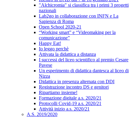
"Alchicromia" si classifica tra i primi 3 progetti
nazionali
Lab2go in collaborazione con INFN e La
Sapienza di Roma
Open School 2020-21
“Working smart” e “Videomaking per la
comunicazione”
Happy Eat!
Io leggo perchè
Attivata la didattica a distanza
I successi del liceo scientifico al premio Cesare
Pavese
Un esperimento di didattica dantesca al liceo di
Nizza
Didattica in presenza alternata con DDI
Registrazione incontro DS e genitori
Ripartiamo insieme!
Formazione digitale a.s. 2020/21
Protocolli Covid-19 a.s. 2020/21
Attività inizio a.s. 2020/21
A.S. 2019/2020