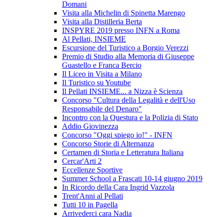
Domani
Visita alla Michelin di Spinetta Marengo
Visita alla Distilleria Berta
INSPYRE 2019 presso INFN a Roma
Al Pellati, INSIEME
Escursione del Turistico a Borgio Verezzi
Premio di Studio alla Memoria di Giuseppe
Guastello e Franca Bercio
Il Liceo in Visita a Milano
Il Turistico su Youtube
Il Pellati INSIEME... a Nizza è Scienza
Concorso "Cultura della Legalità e dell'Uso
Responsabile del Denaro"
Incontro con la Questura e la Polizia di Stato
Addio Giovinezza
Concorso "Oggi spiego io!" - INFN
Concorso Storie di Alternanza
Certamen di Storia e Letteratura Italiana
Cercar'Arti 2
Eccellenze Sportive
Summer School a Frascati 10-14 giugno 2019
In Ricordo della Cara Ingrid Vazzola
Trent'Anni al Pellati
Tutti 10 in Pagella
Arrivederci cara Nadia