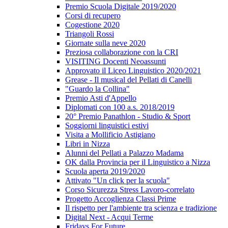
Premio Scuola Digitale 2019/2020
Corsi di recupero
Cogestione 2020
Triangoli Rossi
Giornate sulla neve 2020
Preziosa collaborazione con la CRI
VISITING Docenti Neoassunti
Approvato il Liceo Linguistico 2020/2021
Grease - Il musical del Pellati di Canelli
"Guardo la Collina"
Premio Asti d'Appello
Diplomati con 100 a.s. 2018/2019
20° Premio Panathlon - Studio & Sport
Soggiorni linguistici estivi
Visita a Mollificio Astigiano
Libri in Nizza
Alunni del Pellati a Palazzo Madama
OK dalla Provincia per il Linguistico a Nizza
Scuola aperta 2019/2020
Attivato "Un click per la scuola"
Corso Sicurezza Stress Lavoro-correlato
Progetto Accoglienza Classi Prime
Il rispetto per l'ambiente tra scienza e tradizione
Digital Next - Acqui Terme
Fridays For Future