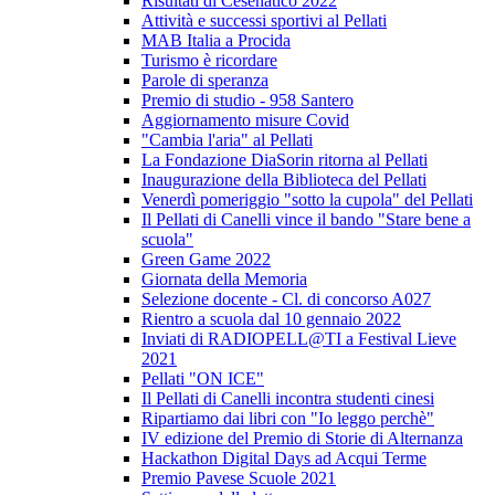
Risultati di Cesenatico 2022
Attività e successi sportivi al Pellati
MAB Italia a Procida
Turismo è ricordare
Parole di speranza
Premio di studio - 958 Santero
Aggiornamento misure Covid
"Cambia l'aria" al Pellati
La Fondazione DiaSorin ritorna al Pellati
Inaugurazione della Biblioteca del Pellati
Venerdì pomeriggio "sotto la cupola" del Pellati
Il Pellati di Canelli vince il bando "Stare bene a
scuola"
Green Game 2022
Giornata della Memoria
Selezione docente - Cl. di concorso A027
Rientro a scuola dal 10 gennaio 2022
Inviati di RADIOPELL@TI a Festival Lieve
2021
Pellati "ON ICE"
Il Pellati di Canelli incontra studenti cinesi
Ripartiamo dai libri con "Io leggo perchè"
IV edizione del Premio di Storie di Alternanza
Hackathon Digital Days ad Acqui Terme
Premio Pavese Scuole 2021