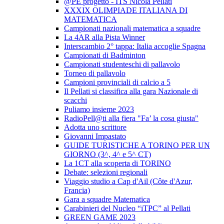
@PE progetto - ITS Nicola Pellati
XXXIX OLIMPIADE ITALIANA DI
MATEMATICA
Campionati nazionali matematica a squadre
La 4AR alla Pista Winner
Interscambio 2° tappa: Italia accoglie Spagna
Campionati di Badminton
Campionati studenteschi di pallavolo
Torneo di pallavolo
Campioni provinciali di calcio a 5
Il Pellati si classifica alla gara Nazionale di
scacchi
Puliamo insieme 2023
RadioPell@ti alla fiera "Fa’ la cosa giusta"
Adotta uno scrittore
Giovanni Impastato
GUIDE TURISTICHE A TORINO PER UN
GIORNO (3^, 4^ e 5^ CT)
La 1CT alla scoperta di TORINO
Debate: selezioni regionali
Viaggio studio a Cap d'Ail (Côte d'Azur,
Francia)
Gara a squadre Matematica
Carabinieri del Nucleo “iTPC” al Pellati
GREEN GAME 2023