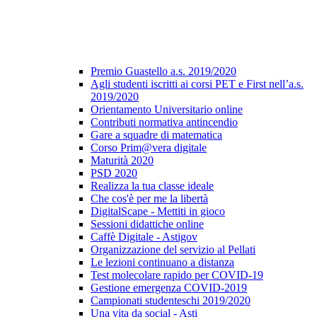
Premio Guastello a.s. 2019/2020
Agli studenti iscritti ai corsi PET e First nell’a.s.
2019/2020
Orientamento Universitario online
Contributi normativa antincendio
Gare a squadre di matematica
Corso Prim@vera digitale
Maturità 2020
PSD 2020
Realizza la tua classe ideale
Che cos'è per me la libertà
DigitalScape - Mettiti in gioco
Sessioni didattiche online
Caffè Digitale - Astigov
Organizzazione del servizio al Pellati
Le lezioni continuano a distanza
Test molecolare rapido per COVID-19
Gestione emergenza COVID-2019
Campionati studenteschi 2019/2020
Una vita da social - Asti