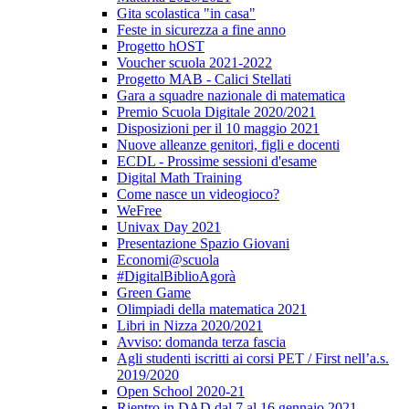
Gita scolastica "in casa"
Feste in sicurezza a fine anno
Progetto hOST
Voucher scuola 2021-2022
Progetto MAB - Calici Stellati
Gara a squadre nazionale di matematica
Premio Scuola Digitale 2020/2021
Disposizioni per il 10 maggio 2021
Nuove alleanze genitori, figli e docenti
ECDL - Prossime sessioni d'esame
Digital Math Training
Come nasce un videogioco?
WeFree
Univax Day 2021
Presentazione Spazio Giovani
Economi@scuola
#DigitalBiblioAgorà
Green Game
Olimpiadi della matematica 2021
Libri in Nizza 2020/2021
Avviso: domanda terza fascia
Agli studenti iscritti ai corsi PET / First nell’a.s.
2019/2020
Open School 2020-21
Rientro in DAD dal 7 al 16 gennaio 2021