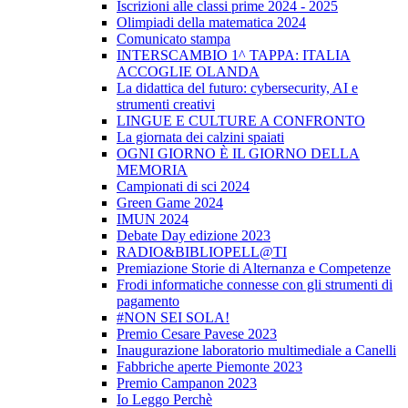
Iscrizioni alle classi prime 2024 - 2025
Olimpiadi della matematica 2024
Comunicato stampa
INTERSCAMBIO 1^ TAPPA: ITALIA
ACCOGLIE OLANDA
La didattica del futuro: cybersecurity, AI e
strumenti creativi
LINGUE E CULTURE A CONFRONTO
La giornata dei calzini spaiati
OGNI GIORNO È IL GIORNO DELLA
MEMORIA
Campionati di sci 2024
Green Game 2024
IMUN 2024
Debate Day edizione 2023
RADIO&BIBLIOPELL@TI
Premiazione Storie di Alternanza e Competenze
Frodi informatiche connesse con gli strumenti di
pagamento
#NON SEI SOLA!
Premio Cesare Pavese 2023
Inaugurazione laboratorio multimediale a Canelli
Fabbriche aperte Piemonte 2023
Premio Campanon 2023
Io Leggo Perchè