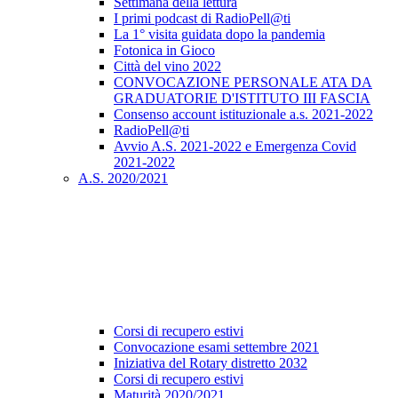
Settimana della lettura
I primi podcast di RadioPell@ti
La 1° visita guidata dopo la pandemia
Fotonica in Gioco
Città del vino 2022
CONVOCAZIONE PERSONALE ATA DA
GRADUATORIE D'ISTITUTO III FASCIA
Consenso account istituzionale a.s. 2021-2022
RadioPell@ti
Avvio A.S. 2021-2022 e Emergenza Covid
2021-2022
A.S. 2020/2021
Corsi di recupero estivi
Convocazione esami settembre 2021
Iniziativa del Rotary distretto 2032
Corsi di recupero estivi
Maturità 2020/2021