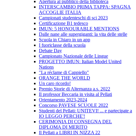
Apertura al pubblico della biblioteca
INTERSCAMBIO PRIMA TAPPA: SPAGNA
ACCOGLIE ITALIA
Campionati studenteschi di sci 2023
Certificazione B1 tedesco
IMUN: 5 HONOURABLE MENTIONS
Dalle nane alle supergiganti: la vita delle stelle
Scuola in Chiaro in un app
I fuoriclasse della scuola
Debate Day
Campionato Nazionale delle Lingue
PROGETTO IMUN: Italian Model United
Nations
"La réclame di Cappiello"
ORANGE THE WORLD
Un caro ricordo!
Premio Storie di Alternanza a.s. 2022
Il professor Beccaria in visita al Pellati
Orientamento 2023-2024
Concorso PAVESE SCUOLE 2022
Studenti del Pellati: UNITEVI! ... e partecipate a
IO LEGGO PERCHE'!
CERIMONIA DI CONSEGNA DEL
DIPLOMA DI MERITO
Il Pellati a LIBRI IN NIZZA 22