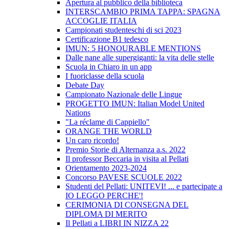
Apertura al pubblico della biblioteca
INTERSCAMBIO PRIMA TAPPA: SPAGNA
ACCOGLIE ITALIA
Campionati studenteschi di sci 2023
Certificazione B1 tedesco
IMUN: 5 HONOURABLE MENTIONS
Dalle nane alle supergiganti: la vita delle stelle
Scuola in Chiaro in un app
I fuoriclasse della scuola
Debate Day
Campionato Nazionale delle Lingue
PROGETTO IMUN: Italian Model United
Nations
"La réclame di Cappiello"
ORANGE THE WORLD
Un caro ricordo!
Premio Storie di Alternanza a.s. 2022
Il professor Beccaria in visita al Pellati
Orientamento 2023-2024
Concorso PAVESE SCUOLE 2022
Studenti del Pellati: UNITEVI! ... e partecipate a
IO LEGGO PERCHE'!
CERIMONIA DI CONSEGNA DEL
DIPLOMA DI MERITO
Il Pellati a LIBRI IN NIZZA 22