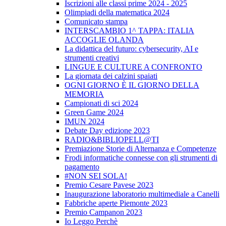
Iscrizioni alle classi prime 2024 - 2025
Olimpiadi della matematica 2024
Comunicato stampa
INTERSCAMBIO 1^ TAPPA: ITALIA
ACCOGLIE OLANDA
La didattica del futuro: cybersecurity, AI e
strumenti creativi
LINGUE E CULTURE A CONFRONTO
La giornata dei calzini spaiati
OGNI GIORNO È IL GIORNO DELLA
MEMORIA
Campionati di sci 2024
Green Game 2024
IMUN 2024
Debate Day edizione 2023
RADIO&BIBLIOPELL@TI
Premiazione Storie di Alternanza e Competenze
Frodi informatiche connesse con gli strumenti di
pagamento
#NON SEI SOLA!
Premio Cesare Pavese 2023
Inaugurazione laboratorio multimediale a Canelli
Fabbriche aperte Piemonte 2023
Premio Campanon 2023
Io Leggo Perchè