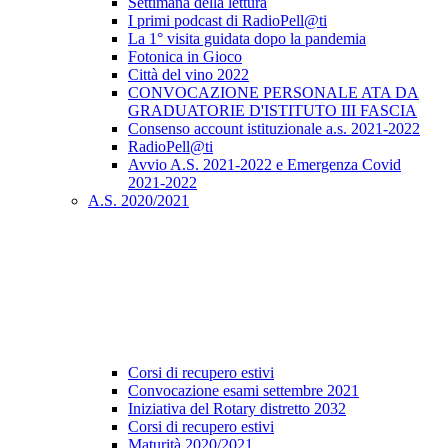
Settimana della lettura
I primi podcast di RadioPell@ti
La 1° visita guidata dopo la pandemia
Fotonica in Gioco
Città del vino 2022
CONVOCAZIONE PERSONALE ATA DA
GRADUATORIE D'ISTITUTO III FASCIA
Consenso account istituzionale a.s. 2021-2022
RadioPell@ti
Avvio A.S. 2021-2022 e Emergenza Covid
2021-2022
A.S. 2020/2021
Corsi di recupero estivi
Convocazione esami settembre 2021
Iniziativa del Rotary distretto 2032
Corsi di recupero estivi
Maturità 2020/2021