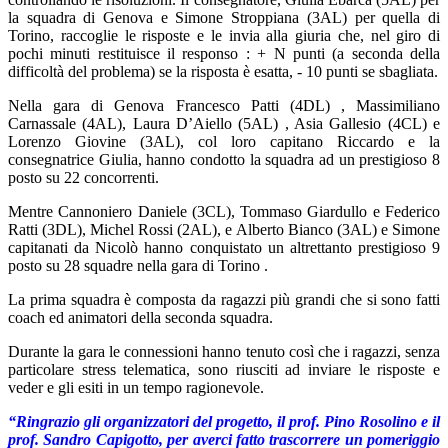
la squadra di Genova e Simone Stroppiana (3AL) per quella di
Torino, raccoglie le risposte e le invia alla giuria che, nel giro di
pochi minuti restituisce il responso : + N punti (a seconda della
difficoltà del problema) se la risposta è esatta, - 10 punti se sbagliata.
Nella gara di Genova Francesco Patti (4DL) , Massimiliano
Carnassale (4AL), Laura D’Aiello (5AL) , Asia Gallesio (4CL) e
Lorenzo Giovine (3AL), col loro capitano Riccardo e la
consegnatrice Giulia, hanno condotto la squadra ad un prestigioso 8
posto su 22 concorrenti.
Mentre Cannoniero Daniele (3CL), Tommaso Giardullo e Federico
Ratti (3DL), Michel Rossi (2AL), e Alberto Bianco (3AL) e Simone
capitanati da Nicolò hanno conquistato un altrettanto prestigioso 9
posto su 28 squadre nella gara di Torino .
La prima squadra è composta da ragazzi più grandi che si sono fatti
coach ed animatori della seconda squadra.
Durante la gara le connessioni hanno tenuto così che i ragazzi, senza
particolare stress telematica, sono riusciti ad inviare le risposte e
veder e gli esiti in un tempo ragionevole.
“Ringrazio gli organizzatori del progetto, il prof. Pino Rosolino e il
prof. Sandro Capigotto, per averci fatto trascorrere un pomeriggio