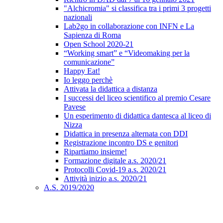
"Alchicromia" si classifica tra i primi 3 progetti
nazionali
Lab2go in collaborazione con INFN e La
Sapienza di Roma
Open School 2020-21
“Working smart” e “Videomaking per la
comunicazione”
Happy Eat!
Io leggo perchè
Attivata la didattica a distanza
I successi del liceo scientifico al premio Cesare
Pavese
Un esperimento di didattica dantesca al liceo di
Nizza
Didattica in presenza alternata con DDI
Registrazione incontro DS e genitori
Ripartiamo insieme!
Formazione digitale a.s. 2020/21
Protocolli Covid-19 a.s. 2020/21
Attività inizio a.s. 2020/21
A.S. 2019/2020