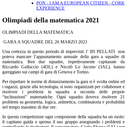
PON - I AM A EUROPEAN CITIZEN - CORK
EXPERIENCE
Olimpiadi della matematica 2021
OLIMPIADI DELLA MATEMATICA
GARA A SQUADRE DEL 26 MARZO 2021
Una certezza in questo periodo di imprevisti: l’ IIS PELLATI non
poteva mancare l’appuntamento annuale della gara a squadre di
matematica. Ben due squadre, rispettivamente capitanate da
Riccardo Galluccio (4DL) e Nicolò Lo Jacono (3AL), hanno
gareggiato sui campi di gara di Genova e Torino.
Per rispettare le norme di distanziamento la gara si è svolta online ed
i ragazzi, grazie alla tecnologia, si sono organizzati per collaborare e
risolvere i problemi in squadra a seconda delle proprie
“inclinazioni” matematiche. Ogni squadra doveva risolvere 21
problemi su geometria, logica, aritmetica, combinatoria e probabilità
nel tempo massimo di due ore.
In questa competizione ogni componente della squadra ha un ruolo:
il capitano guida e sprona il suo gruppo assegnando i problemi e
controllando le risoluzioni. Il consegnatore, Giulia Ebarca (5AL) per