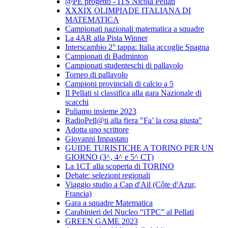
@PE progetto - ITS Nicola Pellati
XXXIX OLIMPIADE ITALIANA DI
MATEMATICA
Campionati nazionali matematica a squadre
La 4AR alla Pista Winner
Interscambio 2° tappa: Italia accoglie Spagna
Campionati di Badminton
Campionati studenteschi di pallavolo
Torneo di pallavolo
Campioni provinciali di calcio a 5
Il Pellati si classifica alla gara Nazionale di
scacchi
Puliamo insieme 2023
RadioPell@ti alla fiera "Fa’ la cosa giusta"
Adotta uno scrittore
Giovanni Impastato
GUIDE TURISTICHE A TORINO PER UN
GIORNO (3^, 4^ e 5^ CT)
La 1CT alla scoperta di TORINO
Debate: selezioni regionali
Viaggio studio a Cap d'Ail (Côte d'Azur,
Francia)
Gara a squadre Matematica
Carabinieri del Nucleo “iTPC” al Pellati
GREEN GAME 2023