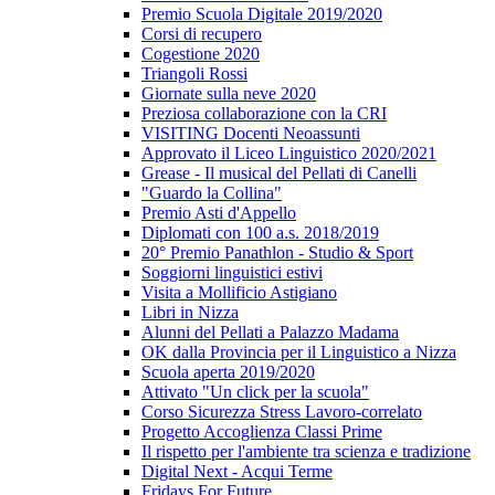
Premio Scuola Digitale 2019/2020
Corsi di recupero
Cogestione 2020
Triangoli Rossi
Giornate sulla neve 2020
Preziosa collaborazione con la CRI
VISITING Docenti Neoassunti
Approvato il Liceo Linguistico 2020/2021
Grease - Il musical del Pellati di Canelli
"Guardo la Collina"
Premio Asti d'Appello
Diplomati con 100 a.s. 2018/2019
20° Premio Panathlon - Studio & Sport
Soggiorni linguistici estivi
Visita a Mollificio Astigiano
Libri in Nizza
Alunni del Pellati a Palazzo Madama
OK dalla Provincia per il Linguistico a Nizza
Scuola aperta 2019/2020
Attivato "Un click per la scuola"
Corso Sicurezza Stress Lavoro-correlato
Progetto Accoglienza Classi Prime
Il rispetto per l'ambiente tra scienza e tradizione
Digital Next - Acqui Terme
Fridays For Future