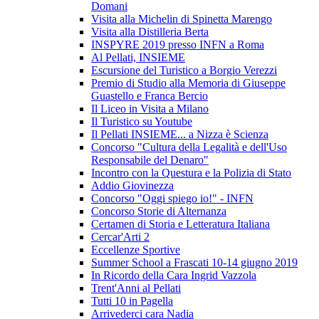
Domani
Visita alla Michelin di Spinetta Marengo
Visita alla Distilleria Berta
INSPYRE 2019 presso INFN a Roma
Al Pellati, INSIEME
Escursione del Turistico a Borgio Verezzi
Premio di Studio alla Memoria di Giuseppe
Guastello e Franca Bercio
Il Liceo in Visita a Milano
Il Turistico su Youtube
Il Pellati INSIEME... a Nizza è Scienza
Concorso "Cultura della Legalità e dell'Uso
Responsabile del Denaro"
Incontro con la Questura e la Polizia di Stato
Addio Giovinezza
Concorso "Oggi spiego io!" - INFN
Concorso Storie di Alternanza
Certamen di Storia e Letteratura Italiana
Cercar'Arti 2
Eccellenze Sportive
Summer School a Frascati 10-14 giugno 2019
In Ricordo della Cara Ingrid Vazzola
Trent'Anni al Pellati
Tutti 10 in Pagella
Arrivederci cara Nadia