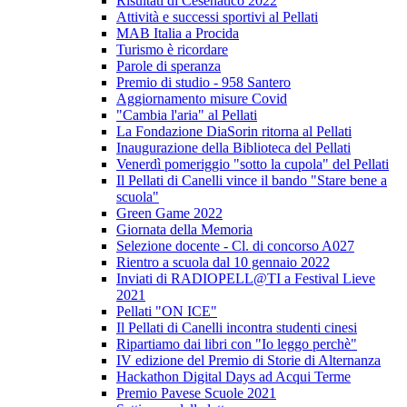
Risultati di Cesenatico 2022
Attività e successi sportivi al Pellati
MAB Italia a Procida
Turismo è ricordare
Parole di speranza
Premio di studio - 958 Santero
Aggiornamento misure Covid
"Cambia l'aria" al Pellati
La Fondazione DiaSorin ritorna al Pellati
Inaugurazione della Biblioteca del Pellati
Venerdì pomeriggio "sotto la cupola" del Pellati
Il Pellati di Canelli vince il bando "Stare bene a
scuola"
Green Game 2022
Giornata della Memoria
Selezione docente - Cl. di concorso A027
Rientro a scuola dal 10 gennaio 2022
Inviati di RADIOPELL@TI a Festival Lieve
2021
Pellati "ON ICE"
Il Pellati di Canelli incontra studenti cinesi
Ripartiamo dai libri con "Io leggo perchè"
IV edizione del Premio di Storie di Alternanza
Hackathon Digital Days ad Acqui Terme
Premio Pavese Scuole 2021