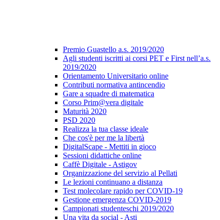
Premio Guastello a.s. 2019/2020
Agli studenti iscritti ai corsi PET e First nell’a.s.
2019/2020
Orientamento Universitario online
Contributi normativa antincendio
Gare a squadre di matematica
Corso Prim@vera digitale
Maturità 2020
PSD 2020
Realizza la tua classe ideale
Che cos'è per me la libertà
DigitalScape - Mettiti in gioco
Sessioni didattiche online
Caffè Digitale - Astigov
Organizzazione del servizio al Pellati
Le lezioni continuano a distanza
Test molecolare rapido per COVID-19
Gestione emergenza COVID-2019
Campionati studenteschi 2019/2020
Una vita da social - Asti