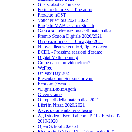
Gita scolastica "in casa"
Feste in sicurezza a fine anno
Progetto hOST
Voucher scuola 2021-2022
Progetto MAB - Calici Stellati
Gara a squadre nazionale di matematica
Premio Scuola Digitale 2020/2021
Disposizioni per il 10 maggio 2021
Nuove alleanze genitori, figli e docenti
ECDL - Prossime sessioni d'esame
Digital Math Training
Come nasce un videogioco?
WeFree
Univax Day 2021
Presentazione Spazio Giovani
Economi@scuola
#DigitalBiblioAgorà
Green Game
Olimpiadi della matematica 2021
Libri in Nizza 2020/2021
Avviso: domanda terza fascia
Agli studenti iscritti ai corsi PET / First nell’a.s.
2019/2020
Open School 2020-21
Rientro in DAD dal 7 al 16 gennaio 2021