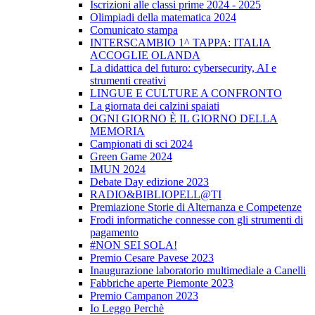
Iscrizioni alle classi prime 2024 - 2025
Olimpiadi della matematica 2024
Comunicato stampa
INTERSCAMBIO 1^ TAPPA: ITALIA
ACCOGLIE OLANDA
La didattica del futuro: cybersecurity, AI e
strumenti creativi
LINGUE E CULTURE A CONFRONTO
La giornata dei calzini spaiati
OGNI GIORNO È IL GIORNO DELLA
MEMORIA
Campionati di sci 2024
Green Game 2024
IMUN 2024
Debate Day edizione 2023
RADIO&BIBLIOPELL@TI
Premiazione Storie di Alternanza e Competenze
Frodi informatiche connesse con gli strumenti di
pagamento
#NON SEI SOLA!
Premio Cesare Pavese 2023
Inaugurazione laboratorio multimediale a Canelli
Fabbriche aperte Piemonte 2023
Premio Campanon 2023
Io Leggo Perchè