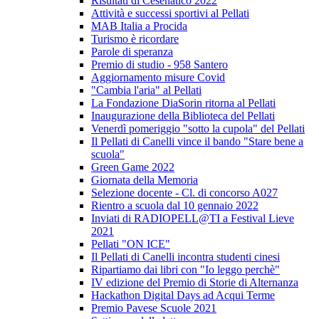
Risultati di Cesenatico 2022
Attività e successi sportivi al Pellati
MAB Italia a Procida
Turismo è ricordare
Parole di speranza
Premio di studio - 958 Santero
Aggiornamento misure Covid
"Cambia l'aria" al Pellati
La Fondazione DiaSorin ritorna al Pellati
Inaugurazione della Biblioteca del Pellati
Venerdì pomeriggio "sotto la cupola" del Pellati
Il Pellati di Canelli vince il bando "Stare bene a
scuola"
Green Game 2022
Giornata della Memoria
Selezione docente - Cl. di concorso A027
Rientro a scuola dal 10 gennaio 2022
Inviati di RADIOPELL@TI a Festival Lieve
2021
Pellati "ON ICE"
Il Pellati di Canelli incontra studenti cinesi
Ripartiamo dai libri con "Io leggo perchè"
IV edizione del Premio di Storie di Alternanza
Hackathon Digital Days ad Acqui Terme
Premio Pavese Scuole 2021