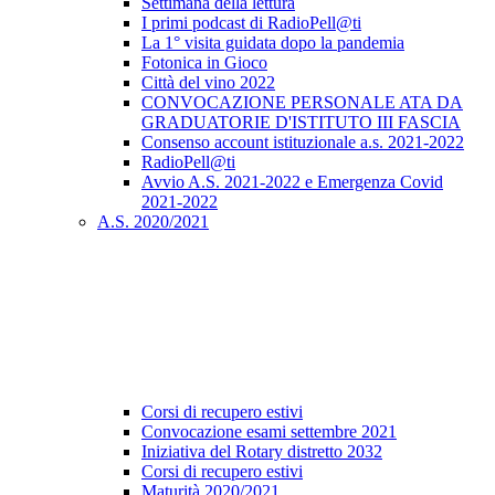
Settimana della lettura
I primi podcast di RadioPell@ti
La 1° visita guidata dopo la pandemia
Fotonica in Gioco
Città del vino 2022
CONVOCAZIONE PERSONALE ATA DA
GRADUATORIE D'ISTITUTO III FASCIA
Consenso account istituzionale a.s. 2021-2022
RadioPell@ti
Avvio A.S. 2021-2022 e Emergenza Covid
2021-2022
A.S. 2020/2021
Corsi di recupero estivi
Convocazione esami settembre 2021
Iniziativa del Rotary distretto 2032
Corsi di recupero estivi
Maturità 2020/2021