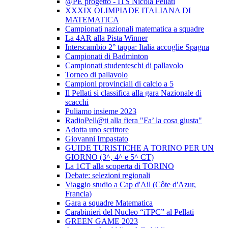
@PE progetto - ITS Nicola Pellati
XXXIX OLIMPIADE ITALIANA DI
MATEMATICA
Campionati nazionali matematica a squadre
La 4AR alla Pista Winner
Interscambio 2° tappa: Italia accoglie Spagna
Campionati di Badminton
Campionati studenteschi di pallavolo
Torneo di pallavolo
Campioni provinciali di calcio a 5
Il Pellati si classifica alla gara Nazionale di
scacchi
Puliamo insieme 2023
RadioPell@ti alla fiera "Fa’ la cosa giusta"
Adotta uno scrittore
Giovanni Impastato
GUIDE TURISTICHE A TORINO PER UN
GIORNO (3^, 4^ e 5^ CT)
La 1CT alla scoperta di TORINO
Debate: selezioni regionali
Viaggio studio a Cap d'Ail (Côte d'Azur,
Francia)
Gara a squadre Matematica
Carabinieri del Nucleo “iTPC” al Pellati
GREEN GAME 2023