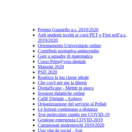
Premio Guastello a.s. 2019/2020
Agli studenti iscritti ai corsi PET e First nell’a.s.
2019/2020
Orientamento Universitario online
Contributi normativa antincendio
Gare a squadre di matematica
Corso Prim@vera digitale
Maturità 2020
PSD 2020
Realizza la tua classe ideale
Che cos'è per me la libertà
DigitalScape - Mettiti in gioco
Sessioni didattiche online
Caffè Digitale - Astigov
Organizzazione del servizio al Pellati
Le lezioni continuano a distanza
Test molecolare rapido per COVID-19
Gestione emergenza COVID-2019
Campionati studenteschi 2019/2020
Una vita da social - Asti