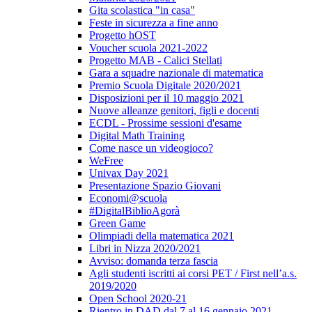
Gita scolastica "in casa"
Feste in sicurezza a fine anno
Progetto hOST
Voucher scuola 2021-2022
Progetto MAB - Calici Stellati
Gara a squadre nazionale di matematica
Premio Scuola Digitale 2020/2021
Disposizioni per il 10 maggio 2021
Nuove alleanze genitori, figli e docenti
ECDL - Prossime sessioni d'esame
Digital Math Training
Come nasce un videogioco?
WeFree
Univax Day 2021
Presentazione Spazio Giovani
Economi@scuola
#DigitalBiblioAgorà
Green Game
Olimpiadi della matematica 2021
Libri in Nizza 2020/2021
Avviso: domanda terza fascia
Agli studenti iscritti ai corsi PET / First nell’a.s.
2019/2020
Open School 2020-21
Rientro in DAD dal 7 al 16 gennaio 2021