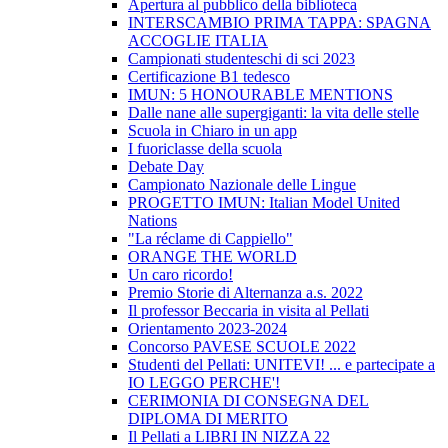
Apertura al pubblico della biblioteca
INTERSCAMBIO PRIMA TAPPA: SPAGNA
ACCOGLIE ITALIA
Campionati studenteschi di sci 2023
Certificazione B1 tedesco
IMUN: 5 HONOURABLE MENTIONS
Dalle nane alle supergiganti: la vita delle stelle
Scuola in Chiaro in un app
I fuoriclasse della scuola
Debate Day
Campionato Nazionale delle Lingue
PROGETTO IMUN: Italian Model United
Nations
"La réclame di Cappiello"
ORANGE THE WORLD
Un caro ricordo!
Premio Storie di Alternanza a.s. 2022
Il professor Beccaria in visita al Pellati
Orientamento 2023-2024
Concorso PAVESE SCUOLE 2022
Studenti del Pellati: UNITEVI! ... e partecipate a
IO LEGGO PERCHE'!
CERIMONIA DI CONSEGNA DEL
DIPLOMA DI MERITO
Il Pellati a LIBRI IN NIZZA 22