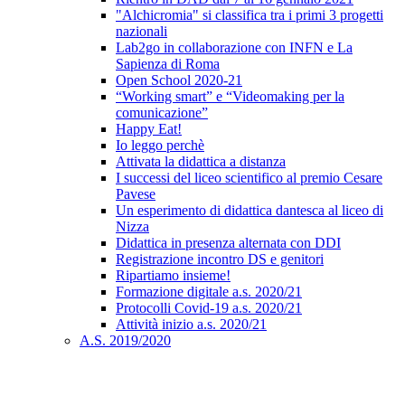
"Alchicromia" si classifica tra i primi 3 progetti
nazionali
Lab2go in collaborazione con INFN e La
Sapienza di Roma
Open School 2020-21
“Working smart” e “Videomaking per la
comunicazione”
Happy Eat!
Io leggo perchè
Attivata la didattica a distanza
I successi del liceo scientifico al premio Cesare
Pavese
Un esperimento di didattica dantesca al liceo di
Nizza
Didattica in presenza alternata con DDI
Registrazione incontro DS e genitori
Ripartiamo insieme!
Formazione digitale a.s. 2020/21
Protocolli Covid-19 a.s. 2020/21
Attività inizio a.s. 2020/21
A.S. 2019/2020