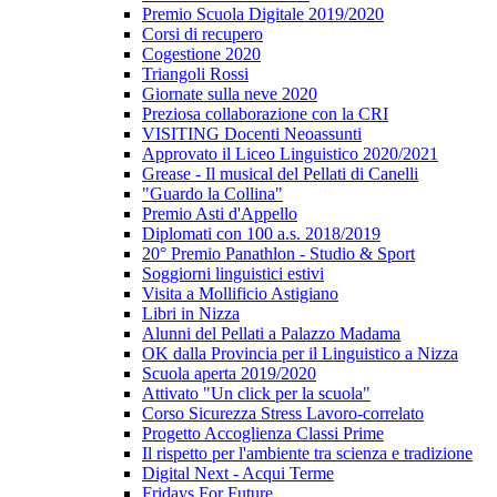
Premio Scuola Digitale 2019/2020
Corsi di recupero
Cogestione 2020
Triangoli Rossi
Giornate sulla neve 2020
Preziosa collaborazione con la CRI
VISITING Docenti Neoassunti
Approvato il Liceo Linguistico 2020/2021
Grease - Il musical del Pellati di Canelli
"Guardo la Collina"
Premio Asti d'Appello
Diplomati con 100 a.s. 2018/2019
20° Premio Panathlon - Studio & Sport
Soggiorni linguistici estivi
Visita a Mollificio Astigiano
Libri in Nizza
Alunni del Pellati a Palazzo Madama
OK dalla Provincia per il Linguistico a Nizza
Scuola aperta 2019/2020
Attivato "Un click per la scuola"
Corso Sicurezza Stress Lavoro-correlato
Progetto Accoglienza Classi Prime
Il rispetto per l'ambiente tra scienza e tradizione
Digital Next - Acqui Terme
Fridays For Future