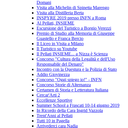
Domani
Visita alla Michelin di Spinetta Marengo
Visita alla Distilleria Berta
INSPYRE 2019 presso INFN a Roma
Al Pellati, INSIEME
Escursione del Turistico a Borgio Verezzi
Premio di Studio alla Memoria di Giuseppe
Guastello e Franca Bercio
Il Liceo in Visita a Milano
Il Turistico su Youtube
Il Pellati INSIEME... a Nizza è Scienza
Concorso "Cultura della Legalità e dell'Uso
Responsabile del Denaro"
Incontro con la Questura e la Polizia di Stato
Addio Giovinezza
Concorso "Oggi spiego io!" - INFN
Concorso Storie di Alternanza
Certamen di Storia e Letteratura Italiana
Cercar'Arti 2
Eccellenze Sportive
Summer School a Frascati 10-14 giugno 2019
In Ricordo della Cara Ingrid Vazzola
Trent'Anni al Pellati
Tutti 10 in Pagella
Arrivederci cara Nadia