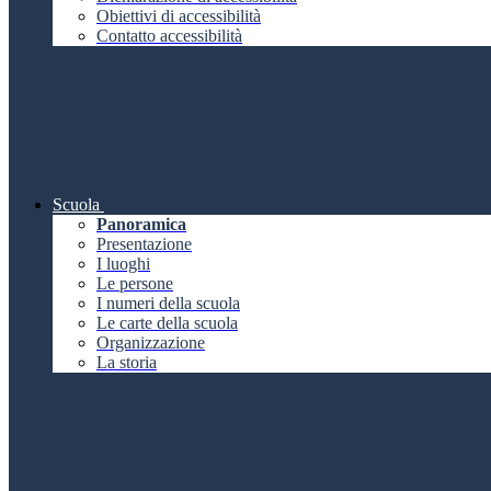
Obiettivi di accessibilità
Contatto accessibilità
Scuola
Panoramica
Presentazione
I luoghi
Le persone
I numeri della scuola
Le carte della scuola
Organizzazione
La storia