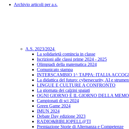
Archivio articoli per a.s.
A.S. 2023/2024
La solidarietà comincia in classe
Iscrizioni alle classi prime 2024 - 2025
Olimpiadi della matematica 2024
Comunicato stampa
INTERSCAMBIO 1^ TAPPA: ITALIA ACCO
La didattica del futuro: cybersecurity, AI e strument
LINGUE E CULTURE A CONFRONTO
La giornata dei calzini spaiati
OGNI GIORNO È IL GIORNO DELLA MEMO
Campionati di sci 2024
Green Game 2024
IMUN 2024
Debate Day edizione 2023
RADIO&BIBLIOPELL@TI
Premiazione Storie di Alternanza e Competenze