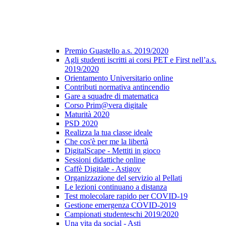
Premio Guastello a.s. 2019/2020
Agli studenti iscritti ai corsi PET e First nell’a.s.
2019/2020
Orientamento Universitario online
Contributi normativa antincendio
Gare a squadre di matematica
Corso Prim@vera digitale
Maturità 2020
PSD 2020
Realizza la tua classe ideale
Che cos'è per me la libertà
DigitalScape - Mettiti in gioco
Sessioni didattiche online
Caffè Digitale - Astigov
Organizzazione del servizio al Pellati
Le lezioni continuano a distanza
Test molecolare rapido per COVID-19
Gestione emergenza COVID-2019
Campionati studenteschi 2019/2020
Una vita da social - Asti