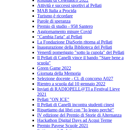
Risultati di Cesenatico 2022
Attività e successi sportivi al Pellati
MAB Italia a Procida
Turismo è ricordare
Parole di speranza
Premio di studio - 958 Santero
Aggiornamento misure Covid
"Cambia l'aria" al Pellati
La Fondazione DiaSorin ritorna al Pellati
Inaugurazione della Biblioteca del Pellati
Venerdì pomeriggio "sotto la cupola" del Pellati
Il Pellati di Canelli vince il bando "Stare bene a
scuola"
Green Game 2022
Giornata della Memoria
Selezione docente - Cl. di concorso A027
Rientro a scuola dal 10 gennaio 2022
Inviati di RADIOPELL@TI a Festival Lieve
2021
Pellati "ON ICE"
Il Pellati di Canelli incontra studenti cinesi
Ripartiamo dai libri con "Io leggo perchè"
IV edizione del Premio di Storie di Alternanza
Hackathon Digital Days ad Acqui Terme
Premio Pavese Scuole 2021