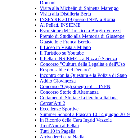
Domani
Visita alla Michelin di Spinetta Marengo
Visita alla Distilleria Berta
INSPYRE 2019 presso INFN a Roma
Al Pellati, INSIEME
Escursione del Turistico a Borgio Verezzi
Premio di Studio alla Memoria di Giuseppe
Guastello e Franca Bercio
Il Liceo in Visita a Milano
Il Turistico su Youtube
Il Pellati INSIEME... a Nizza è Scienza
Concorso "Cultura della Legalità e dell'Uso
Responsabile del Denaro"
Incontro con la Questura e la Polizia di Stato
Addio Giovinezza
Concorso "Oggi spiego io!" - INFN
Concorso Storie di Alternanza
Certamen di Storia e Letteratura Italiana
Cercar'Arti 2
Eccellenze Sportive
Summer School a Frascati 10-14 giugno 2019
In Ricordo della Cara Ingrid Vazzola
Trent'Anni al Pellati
Tutti 10 in Pagella
Arrivederci cara Nadia