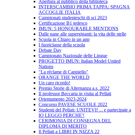
Apertura al pubblico della biblioteca
INTERSCAMBIO PRIMA TAPPA: SPAGNA
ACCOGLIE ITALIA
Campionati studenteschi di sci 2023
Certificazione B1 tedesco
IMUN: 5 HONOURABLE MENTIONS
Dalle nane alle supergiganti: la vita delle stelle
Scuola in Chiaro in un app
I fuoriclasse della scuola
Debate Day
Campionato Nazionale delle Lingue
PROGETTO IMUN: Italian Model United
Nations
"La réclame di Cappiello"
ORANGE THE WORLD
Un caro ricordo!
Premio Storie di Alternanza a.s. 2022
Il professor Beccaria in visita al Pellati
Orientamento 2023-2024
Concorso PAVESE SCUOLE 2022
Studenti del Pellati: UNITEVI! ... e partecipate a
IO LEGGO PERCHE'!
CERIMONIA DI CONSEGNA DEL
DIPLOMA DI MERITO
Il Pellati a LIBRI IN NIZZA 22