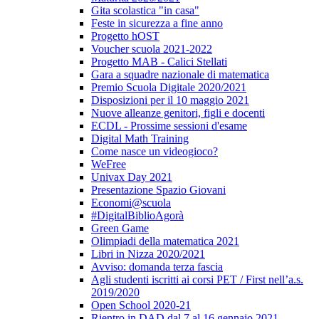
Gita scolastica "in casa"
Feste in sicurezza a fine anno
Progetto hOST
Voucher scuola 2021-2022
Progetto MAB - Calici Stellati
Gara a squadre nazionale di matematica
Premio Scuola Digitale 2020/2021
Disposizioni per il 10 maggio 2021
Nuove alleanze genitori, figli e docenti
ECDL - Prossime sessioni d'esame
Digital Math Training
Come nasce un videogioco?
WeFree
Univax Day 2021
Presentazione Spazio Giovani
Economi@scuola
#DigitalBiblioAgorà
Green Game
Olimpiadi della matematica 2021
Libri in Nizza 2020/2021
Avviso: domanda terza fascia
Agli studenti iscritti ai corsi PET / First nell’a.s.
2019/2020
Open School 2020-21
Rientro in DAD dal 7 al 16 gennaio 2021