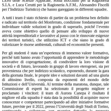
Liceo delle Scienze Applicate, Sonia Bocchino per la Ragioneria
S.I.A. e Luca Cerutti per la Ragioneria A.F.M., Alessandro Fiscelli
per l’Indirizzo Turistico) che hanno gareggiato in differenti squadre.
A tutti i team è stato richiesto di partire da un problema ben definito
e radicato sul territorio del Monferrato, condizione fondamentale per
individuare valide soluzioni in grado di superarlo, poiché l’evento
aveva come obiettivo quello di pensare allo sviluppo di nuove
attività imprenditoriali e lavorative al passo con le rinnovate esigenze
dei territori turistici, che utilizzino ICT e che siano in grado di
valorizzare le risorse ambientali, culturali ed economiche presenti.
Per gli studenti è stata un’esperienza di immenso valore formativo,
perché tutti hanno avuto l’opportunità di apprendere le metodologie
innovative di coprogettazione, di condividere la loro visione di
società e di futuro, lavorando in gruppi di lavoro eterogenei, sia per
provenienza che per indirizzo scolastico, esponendo, durante la gara
della giornata finale, le proprie idee e soluzioni davanti ad una giuria
di altissimo livello, composta da esponenti del mondo delle
Istituzioni e dell’Università. Al termine della maratona, dunque, tale
Commissione di esperti ha selezionato il progetto migliore e
proclamato i vincitori: il team di Aurora Canepa è risultato il
migliore ed alla squadra è stata data la possibilità di acquisire nuove
conoscenze e competenze partecipando ad altre iniziative formative
future, previste per il 2022, presso l’Università degli Studi di Torino,
continuando a sviluppare con maggior dettaglio la proposta