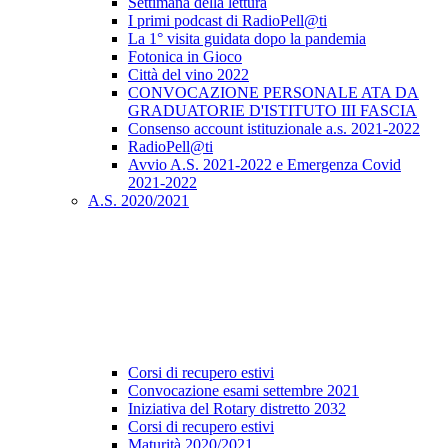
Settimana della lettura
I primi podcast di RadioPell@ti
La 1° visita guidata dopo la pandemia
Fotonica in Gioco
Città del vino 2022
CONVOCAZIONE PERSONALE ATA DA
GRADUATORIE D'ISTITUTO III FASCIA
Consenso account istituzionale a.s. 2021-2022
RadioPell@ti
Avvio A.S. 2021-2022 e Emergenza Covid
2021-2022
A.S. 2020/2021
Corsi di recupero estivi
Convocazione esami settembre 2021
Iniziativa del Rotary distretto 2032
Corsi di recupero estivi
Maturità 2020/2021