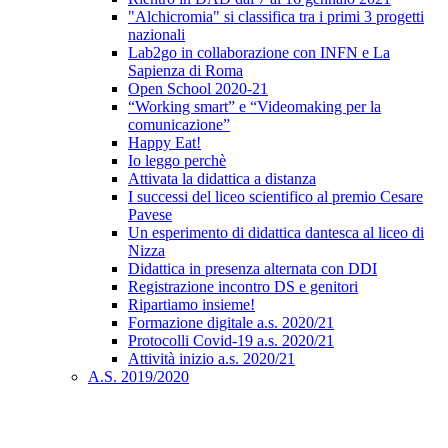
"Alchicromia" si classifica tra i primi 3 progetti
nazionali
Lab2go in collaborazione con INFN e La
Sapienza di Roma
Open School 2020-21
“Working smart” e “Videomaking per la
comunicazione”
Happy Eat!
Io leggo perchè
Attivata la didattica a distanza
I successi del liceo scientifico al premio Cesare
Pavese
Un esperimento di didattica dantesca al liceo di
Nizza
Didattica in presenza alternata con DDI
Registrazione incontro DS e genitori
Ripartiamo insieme!
Formazione digitale a.s. 2020/21
Protocolli Covid-19 a.s. 2020/21
Attività inizio a.s. 2020/21
A.S. 2019/2020