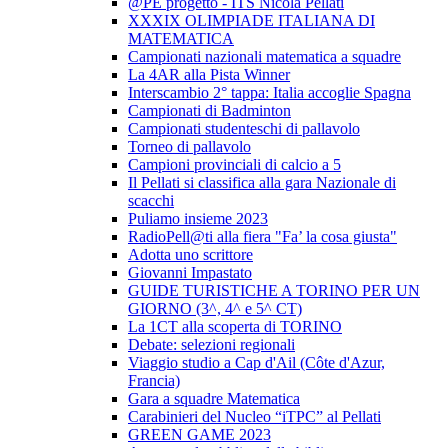
@PE progetto - ITS Nicola Pellati
XXXIX OLIMPIADE ITALIANA DI
MATEMATICA
Campionati nazionali matematica a squadre
La 4AR alla Pista Winner
Interscambio 2° tappa: Italia accoglie Spagna
Campionati di Badminton
Campionati studenteschi di pallavolo
Torneo di pallavolo
Campioni provinciali di calcio a 5
Il Pellati si classifica alla gara Nazionale di
scacchi
Puliamo insieme 2023
RadioPell@ti alla fiera "Fa’ la cosa giusta"
Adotta uno scrittore
Giovanni Impastato
GUIDE TURISTICHE A TORINO PER UN
GIORNO (3^, 4^ e 5^ CT)
La 1CT alla scoperta di TORINO
Debate: selezioni regionali
Viaggio studio a Cap d'Ail (Côte d'Azur,
Francia)
Gara a squadre Matematica
Carabinieri del Nucleo “iTPC” al Pellati
GREEN GAME 2023