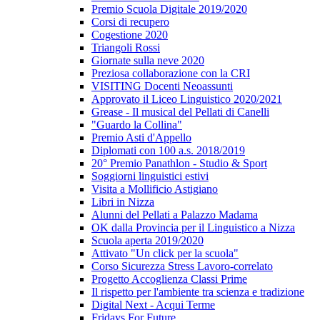
Premio Scuola Digitale 2019/2020
Corsi di recupero
Cogestione 2020
Triangoli Rossi
Giornate sulla neve 2020
Preziosa collaborazione con la CRI
VISITING Docenti Neoassunti
Approvato il Liceo Linguistico 2020/2021
Grease - Il musical del Pellati di Canelli
"Guardo la Collina"
Premio Asti d'Appello
Diplomati con 100 a.s. 2018/2019
20° Premio Panathlon - Studio & Sport
Soggiorni linguistici estivi
Visita a Mollificio Astigiano
Libri in Nizza
Alunni del Pellati a Palazzo Madama
OK dalla Provincia per il Linguistico a Nizza
Scuola aperta 2019/2020
Attivato "Un click per la scuola"
Corso Sicurezza Stress Lavoro-correlato
Progetto Accoglienza Classi Prime
Il rispetto per l'ambiente tra scienza e tradizione
Digital Next - Acqui Terme
Fridays For Future