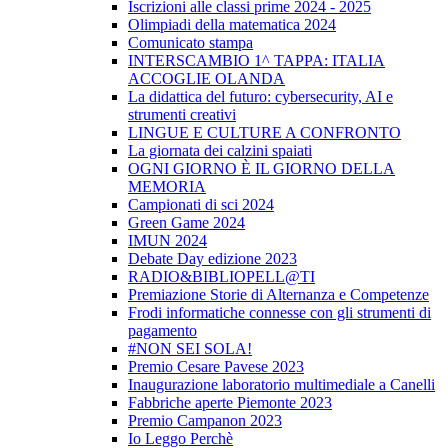
Iscrizioni alle classi prime 2024 - 2025
Olimpiadi della matematica 2024
Comunicato stampa
INTERSCAMBIO 1^ TAPPA: ITALIA
ACCOGLIE OLANDA
La didattica del futuro: cybersecurity, AI e
strumenti creativi
LINGUE E CULTURE A CONFRONTO
La giornata dei calzini spaiati
OGNI GIORNO È IL GIORNO DELLA
MEMORIA
Campionati di sci 2024
Green Game 2024
IMUN 2024
Debate Day edizione 2023
RADIO&BIBLIOPELL@TI
Premiazione Storie di Alternanza e Competenze
Frodi informatiche connesse con gli strumenti di
pagamento
#NON SEI SOLA!
Premio Cesare Pavese 2023
Inaugurazione laboratorio multimediale a Canelli
Fabbriche aperte Piemonte 2023
Premio Campanon 2023
Io Leggo Perchè